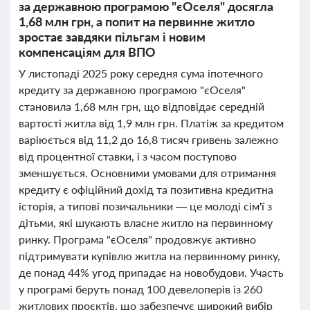
за державною програмою "єОселя" досягла
1,68 млн грн, а попит на первинне житло
зростає завдяки пільгам і новим
компенсаціям для ВПО
У листопаді 2025 року середня сума іпотечного
кредиту за державною програмою "єОселя"
становила 1,68 млн грн, що відповідає середній
вартості житла від 1,9 млн грн. Платіж за кредитом
варіюється від 11,2 до 16,8 тисяч гривень залежно
від процентної ставки, і з часом поступово
зменшується. Основними умовами для отримання
кредиту є офіційний дохід та позитивна кредитна
історія, а типові позичальники — це молоді сім'ї з
дітьми, які шукають власне житло на первинному
ринку. Програма "єОселя" продовжує активно
підтримувати купівлю житла на первинному ринку,
де понад 44% угод припадає на новобудови. Участь
у програмі беруть понад 100 девелоперів із 260
житлових проєктів, що забезпечує широкий вибір