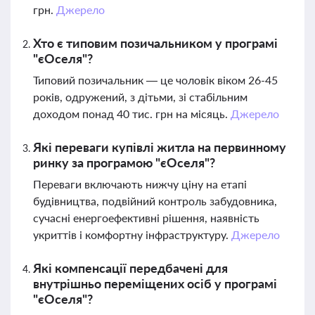
грн.
Джерело
Хто є типовим позичальником у програмі
"єОселя"?
Типовий позичальник — це чоловік віком 26-45
років, одружений, з дітьми, зі стабільним
доходом понад 40 тис. грн на місяць.
Джерело
Які переваги купівлі житла на первинному
ринку за програмою "єОселя"?
Переваги включають нижчу ціну на етапі
будівництва, подвійний контроль забудовника,
сучасні енергоефективні рішення, наявність
укриттів і комфортну інфраструктуру.
Джерело
Які компенсації передбачені для
внутрішньо переміщених осіб у програмі
"єОселя"?