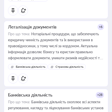
державного майна, корпоративних угод і перевірки
статусу суб'єктів оціночної діяльності
Легалізація документів
+6
Про що тема:
Нотаріальні процедури, що забезпечують
юридичну чинність документів та їх використання в
правовідносинах, у тому числі за кордоном. Актуальна
інформація дозволяє бізнесу та юристам правильно
оформлювати документи, уникати ризиків недійсності та
забезпечувати їх належне прийняття органами влади та
Банківська діяльність
Страхова діяльність
контрагентами
Банківська діяльність
+28
Про що тема:
Банківська діяльність охоплює всі аспекти
регулювання, нагляду та ліцензування банківських установ