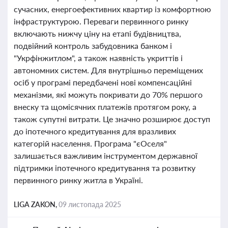
сучасних, енергоефективних квартир із комфортною
інфраструктурою. Переваги первинного ринку
включають нижчу ціну на етапі будівництва,
подвійний контроль забудовника банком і
"Укрфінжитлом", а також наявність укриттів і
автономних систем. Для внутрішньо переміщених
осіб у програмі передбачені нові компенсаційні
механізми, які можуть покривати до 70% першого
внеску та щомісячних платежів протягом року, а
також супутні витрати. Це значно розширює доступ
до іпотечного кредитування для вразливих
категорій населення. Програма "єОселя"
залишається важливим інструментом державної
підтримки іпотечного кредитування та розвитку
первинного ринку житла в Україні.
LIGA ZAKON,
09 листопада 2025