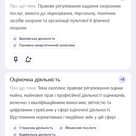
Про що тема:
Правове регулювання надання охоронних
послуг, вимоги до ліцензування, персоналу, технічних
засобів охорони та організації пультової й фізичної
охорони
Банківська діяльність
Паливно-енергетичний комплекс
Оціночна діяльність
+8
Про що тема:
Тема охоплює правове регулювання оцінки
майна, майнових прав і професійної діяльності оцінювачів,
включно з кваліфікаційними вимогами, звітністю та
цифровими сервісами у сфері оціночної діяльності.
Відстеження нормативних і медійних змін у цій сфері
корисне для власника бізнесу, керівника, юриста або
Страхова діяльність
Фінансові послуги
бухгалтера під час оподаткування, приватизації, оренди
Будівельна діяльність