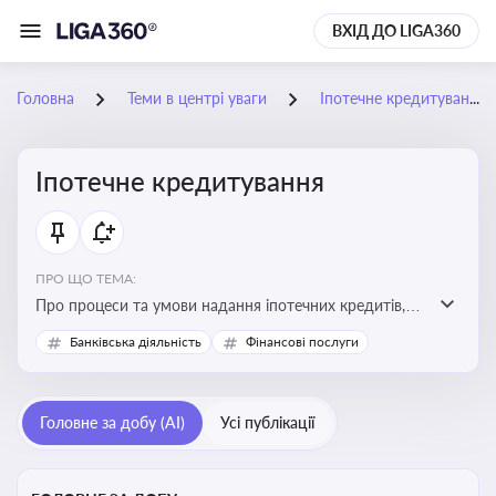
ВХІД ДО LIGA360
Головна
Теми в центрі уваги
Іпотечне кредитування
Іпотечне кредитування
ПРО ЩО ТЕМА:
Про процеси та умови надання іпотечних кредитів,
зміни у законодавстві та тенденції на ринку житла
Банківська діяльність
Фінансові послуги
Головне за добу (AI)
Усі публікації