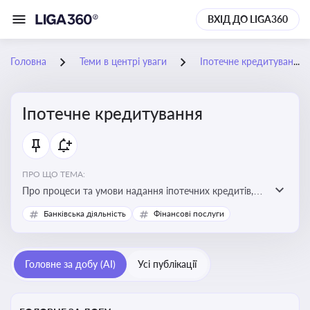
ВХІД ДО LIGA360
Головна
Теми в центрі уваги
Іпотечне кредитування
Іпотечне кредитування
ПРО ЩО ТЕМА:
Про процеси та умови надання іпотечних кредитів,
зміни у законодавстві та тенденції на ринку житла
Банківська діяльність
Фінансові послуги
Головне за добу (AI)
Усі публікації