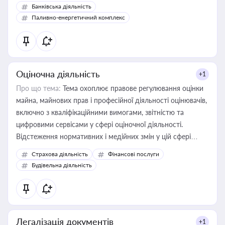
Банківська діяльність
Паливно-енергетичний комплекс
Оціночна діяльність
+1
Про що тема:
Тема охоплює правове регулювання оцінки
майна, майнових прав і професійної діяльності оцінювачів,
включно з кваліфікаційними вимогами, звітністю та
цифровими сервісами у сфері оціночної діяльності.
Відстеження нормативних і медійних змін у цій сфері
корисне для власника бізнесу, керівника, юриста або
Страхова діяльність
Фінансові послуги
бухгалтера під час оподаткування, приватизації, оренди
Будівельна діяльність
державного майна, корпоративних угод і перевірки
статусу суб'єктів оціночної діяльності
Легалізація документів
+1