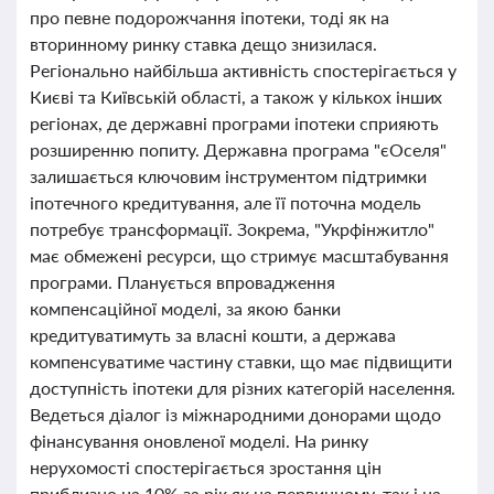
про певне подорожчання іпотеки, тоді як на
вторинному ринку ставка дещо знизилася.
Регіонально найбільша активність спостерігається у
Києві та Київській області, а також у кількох інших
регіонах, де державні програми іпотеки сприяють
розширенню попиту. Державна програма "єОселя"
залишається ключовим інструментом підтримки
іпотечного кредитування, але її поточна модель
потребує трансформації. Зокрема, "Укрфінжитло"
має обмежені ресурси, що стримує масштабування
програми. Планується впровадження
компенсаційної моделі, за якою банки
кредитуватимуть за власні кошти, а держава
компенсуватиме частину ставки, що має підвищити
доступність іпотеки для різних категорій населення.
Ведеться діалог із міжнародними донорами щодо
фінансування оновленої моделі. На ринку
нерухомості спостерігається зростання цін
приблизно на 10% за рік як на первинному, так і на