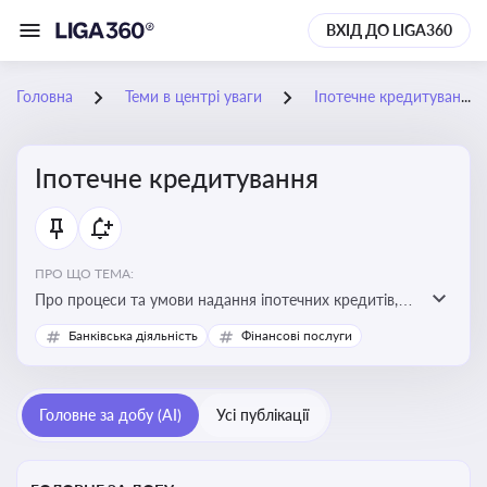
ВХІД ДО LIGA360
Головна
Теми в центрі уваги
Іпотечне кредитування
Іпотечне кредитування
ПРО ЩО ТЕМА:
Про процеси та умови надання іпотечних кредитів,
зміни у законодавстві та тенденції на ринку житла
Банківська діяльність
Фінансові послуги
Головне за добу (AI)
Усі публікації