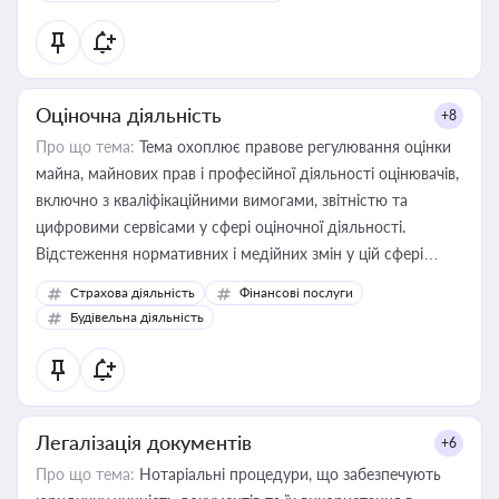
Оціночна діяльність
+8
Про що тема:
Тема охоплює правове регулювання оцінки
майна, майнових прав і професійної діяльності оцінювачів,
включно з кваліфікаційними вимогами, звітністю та
цифровими сервісами у сфері оціночної діяльності.
Відстеження нормативних і медійних змін у цій сфері
корисне для власника бізнесу, керівника, юриста або
Страхова діяльність
Фінансові послуги
бухгалтера під час оподаткування, приватизації, оренди
Будівельна діяльність
державного майна, корпоративних угод і перевірки
статусу суб'єктів оціночної діяльності
Легалізація документів
+6
Про що тема:
Нотаріальні процедури, що забезпечують