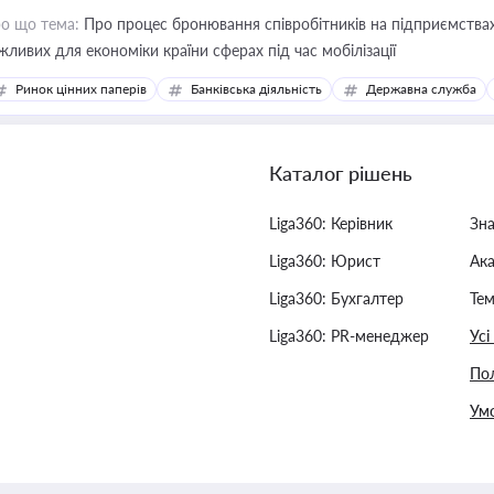
о що тема:
Про процес бронювання співробітників на підприємствах,
жливих для економіки країни сферах під час мобілізації
Ринок цінних паперів
Банківська діяльність
Державна служба
Каталог рішень
Liga360: Керівник
Зн
Liga360: Юрист
Ак
Liga360: Бухгалтер
Тем
Liga360: PR-менеджер
Усі
Пол
Умо