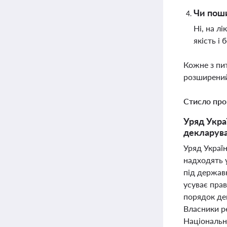
Чи поши
Ні, на л
якість і
Кожне з пи
розширений
Стисло про
Уряд Укра
декларува
Уряд Україн
надходять у
під державн
усуває прав
порядок дек
Власники р
Національн