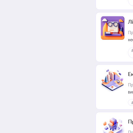
Лі
Пр
не
Е
Пр
ви
П
Пр