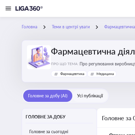
Головна
Теми в центрі уваги
Фармацевтична 
Фармацевтична діял
Про регулювання виробництв
ПРО ЩО ТЕМА:
та безпеки
Фармацевтика
Медицина
Головне за добу (AI)
Усі публікації
ГОЛОВНЕ ЗА ДОБУ
Головне за 
Головне за сьогодні
Опрацьова