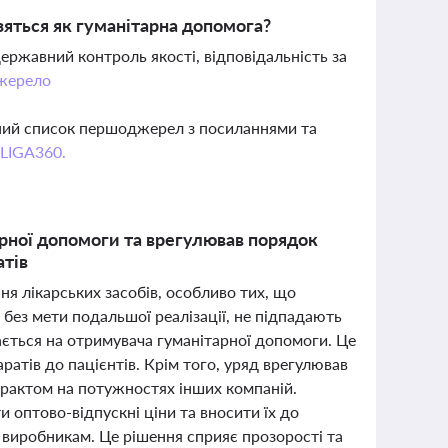
зяться як гуманітарна допомога?
державний контроль якості, відповідальність за
жерело
вний список першоджерел з посиланнями та
 LIGA360.
арної допомоги та врегулював порядок
атів
ня лікарських засобів, особливо тих, що
я без мети подальшої реалізації, не підпадають
дається на отримувача гуманітарної допомоги. Це
атів до пацієнтів. Крім того, уряд врегулював
нтрактом на потужностях інших компаній.
 оптово-відпускні ціни та вносити їх до
 виробникам. Це рішення сприяє прозорості та