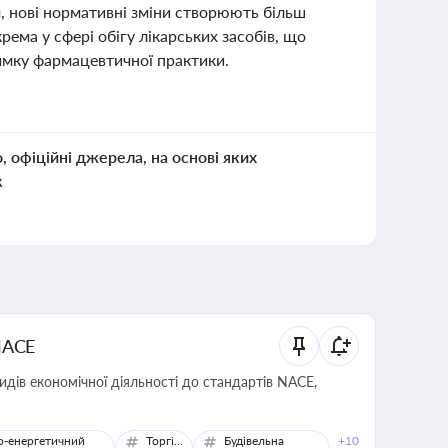
, нові нормативні зміни створюють більш
рема у сфері обігу лікарських засобів, що
имку фармацевтичної практики.
о, офіційні джерела, на основі яких
к
NACE
идів економічної діяльності до стандартів NACE,
о-енергетичний
Торгівля
Будівельна
+10