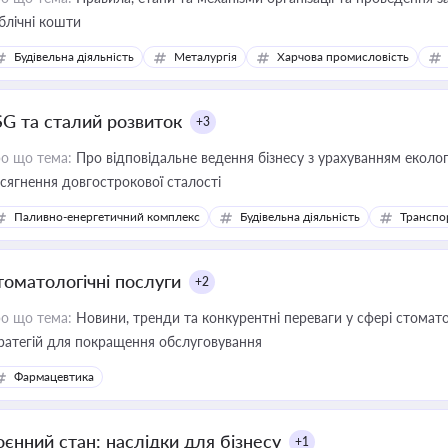
блічні кошти
Будівельна діяльність
Металургія
Харчова промисловість
SG та сталий розвиток
+3
о що тема:
Про відповідальне ведення бізнесу з урахуванням еколог
сягнення довгострокової сталості
Паливно-енергетичний комплекс
Будівельна діяльність
Транспо
томатологічні послуги
+2
о що тема:
Новини, тренди та конкурентні переваги у сфері стомато
ратегій для покращення обслуговування
Фармацевтика
оєнний стан: наслідки для бізнесу
+1