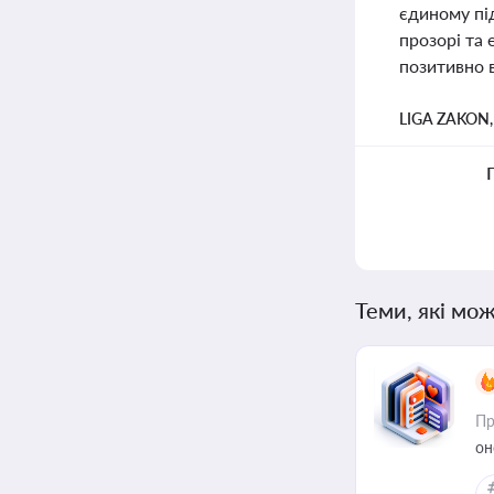
єдиному пі
прозорі та 
позитивно 
LIGA ZAKON
Теми, які мож
Пр
он