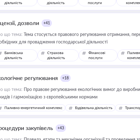
діяльність
діяльність
послуги
компле
цензії, дозволи
+41
о що тема:
Тема стосується правового регулювання отримання, пере
обхідних для провадження господарської діяльності
Банківська
Страхова
Фінансові
Паливн
діяльність
діяльність
послуги
компле
кологічне регулювання
+18
о що тема:
Про правове регулювання екологічних вимог до виробни
кидів і гармонізацією з європейськими нормами
Паливно-енергетичний комплекс
Будівельна діяльність
Транспо
роцедури закупівель
+43
о що тема:
Правила, етапи та механізми організації та проведення за