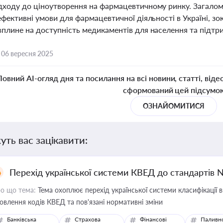
дходу до ціноутворення на фармацевтичному ринку. Загалом
ефективні умови для фармацевтичної діяльності в Україні, зок
вплине на доступність медикаментів для населення та підтр
,
06 вересня 2025
Повний AI-огляд дня та посилання на всі новини, статті, віде
сформований цей підсумо
ОЗНАЙОМИТИСЯ
уть вас зацікавити:
Перехід української системи КВЕД до стандартів 
о що тема:
Тема охоплює перехід української системи класифікації в
овлення кодів КВЕД та пов'язані нормативні зміни
Банківська
Страхова
Фінансові
Паливн