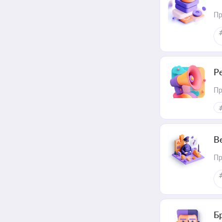
Пр
Р
Пр
В
Пр
Б