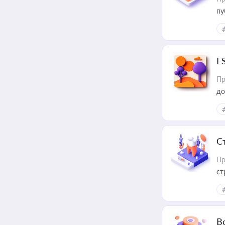
пу
E
Пр
до
С
Пр
ст
В