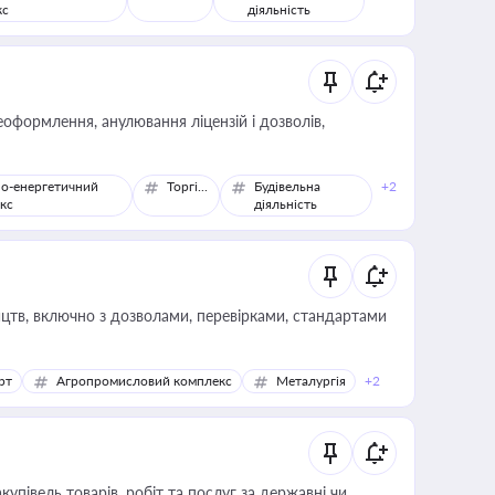
кс
діяльність
оформлення, анулювання ліцензій і дозволів,
о-енергетичний
Торгівля
Будівельна
+2
кс
діяльність
цтв, включно з дозволами, перевірками, стандартами
рт
Агропромисловий комплекс
Металургія
+2
купівель товарів, робіт та послуг за державні чи