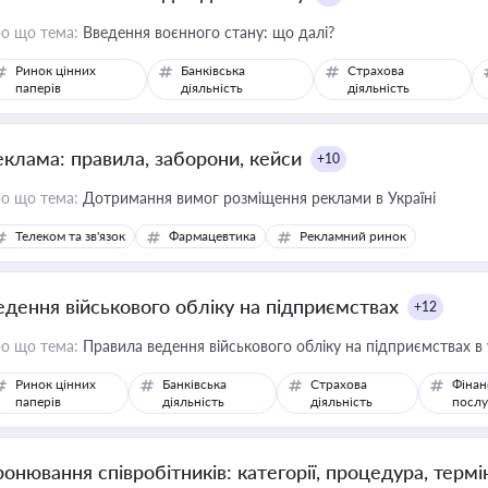
о що тема:
Введення воєнного стану: що далі?
Ринок цінних
Банківська
Страхова
паперів
діяльність
діяльність
еклама: правила, заборони, кейси
+10
о що тема:
Дотримання вимог розміщення реклами в Україні
Телеком та зв'язок
Фармацевтика
Рекламний ринок
едення військового обліку на підприємствах
+12
о що тема:
Правила ведення військового обліку на підприємствах в
Ринок цінних
Банківська
Страхова
Фінан
паперів
діяльність
діяльність
послу
ронювання співробітників: категорії, процедура, термі