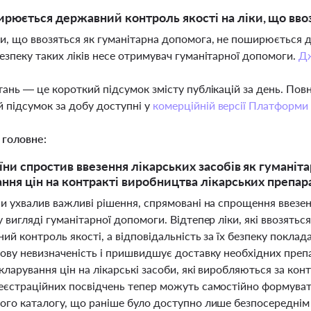
рюється державний контроль якості на ліки, що вво
іки, що ввозяться як гуманітарна допомога, не поширюється 
 безпеку таких ліків несе отримувач гуманітарної допомоги.
Д
тань — це короткий підсумок змісту публікацій за день. По
 підсумок за добу доступні у
комерційній версії Платформи
 головне:
їни спростив ввезення лікарських засобів як гуманіт
ння цін на контракті виробництва лікарських препар
и ухвалив важливі рішення, спрямовані на спрощення ввезен
 вигляді гуманітарної допомоги. Відтепер ліки, які ввозятьс
ий контроль якості, а відповідальність за їх безпеку покла
ову невизначеність і пришвидшує доставку необхідних препар
ларування цін на лікарські засоби, які виробляються за ко
еєстраційних посвідчень тепер можуть самостійно формувати
ого каталогу, що раніше було доступно лише безпосереднім