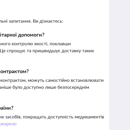
ьні запитання. Ви дізнаєтесь:
нітарної допомоги?
вного контролю якості, поклавши
и. Це спрощує та пришвидшує доставку таких
 контрактом?
за контрактом, можуть самостійно встановлювати
 раніше було доступно лише безпосереднім
раїни?
ких засобів, покращать доступність медикаментів
жерело