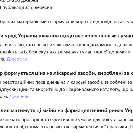
4 публікації за 6 вересня
ібраних матеріалів ми сформували короткі відповіді на актуал
ни уряд України ухвалив щодо ввезення ліків як гума
лючив ліки, що ввозяться як гуманітарна допомога, з держа
альність за їх безпеку на отримувача гуманітарної допомог
ів.
Джерело
р формується ціна на лікарські засоби, вироблені за
 реєстраційних посвідчень на лікарські засоби, вироблені 
ідпускні ціни та вносити їх до Національного каталогу, що
кам.
Джерело
лив матимуть ці зміни на фармацевтичний ринок Ук
безпечать прозоріші та ефективніші умови для обігу лікарсь
лення та підтримають розвиток фармацевтичної практики.
Д