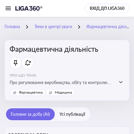
ВХІД ДО LIGA360
Головна
Теми в центрі уваги
Фармацевтична діяльність
Фармацевтична діяльність
ПРО ЩО ТЕМА:
Про регулювання виробництва, обігу та контролю
лікарських засобів для легальної роботи компаній та
Фармацевтика
Медицина
аптек, з дотриманням стандартів якості та безпеки
Головне за добу (AI)
Усі публікації