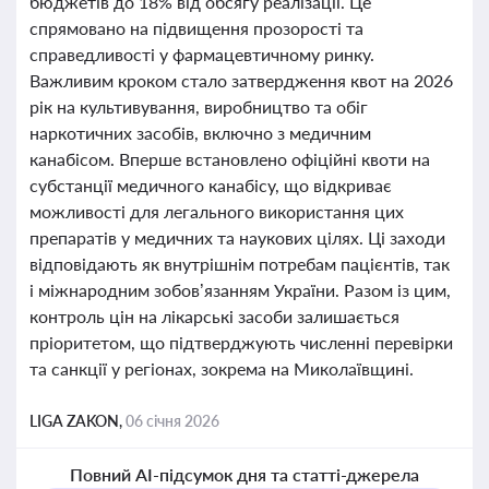
бюджетів до 18% від обсягу реалізації. Це
спрямовано на підвищення прозорості та
справедливості у фармацевтичному ринку.
Важливим кроком стало затвердження квот на 2026
рік на культивування, виробництво та обіг
наркотичних засобів, включно з медичним
канабісом. Вперше встановлено офіційні квоти на
субстанції медичного канабісу, що відкриває
можливості для легального використання цих
препаратів у медичних та наукових цілях. Ці заходи
відповідають як внутрішнім потребам пацієнтів, так
і міжнародним зобов’язанням України. Разом із цим,
контроль цін на лікарські засоби залишається
пріоритетом, що підтверджують численні перевірки
та санкції у регіонах, зокрема на Миколаївщині.
LIGA ZAKON,
06 січня 2026
Повний AI-підсумок дня та статті-джерела