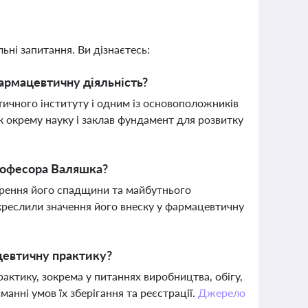
ьні запитання. Ви дізнаєтесь:
армацевтичну діяльність?
чного інституту і одним із основоположників
як окрему науку і заклав фундамент для розвитку
професора Валяшка?
ворення його спадщини та майбутнього
ідкреслили значення його внеску у фармацевтичну
цевтичну практику?
ктику, зокрема у питаннях виробництва, обігу,
манні умов їх зберігання та реєстрації.
Джерело