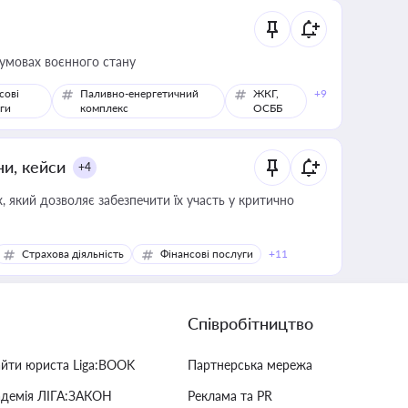
 умовах воєнного стану
сові
Паливно-енергетичний
ЖКГ,
+9
ги
комплекс
ОСББ
ни, кейси
+4
 який дозволяє забезпечити їх участь у критично
Страхова діяльність
Фінансові послуги
+11
Співробітництво
айти юриста Liga:BOOK
Партнерська мережа
адемія ЛІГА:ЗАКОН
Реклама та PR