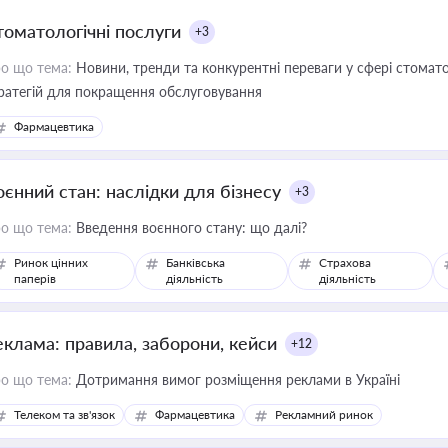
томатологічні послуги
+3
о що тема:
Новини, тренди та конкурентні переваги у сфері стомато
ратегій для покращення обслуговування
Фармацевтика
оєнний стан: наслідки для бізнесу
+3
о що тема:
Введення воєнного стану: що далі?
Ринок цінних
Банківська
Страхова
паперів
діяльність
діяльність
еклама: правила, заборони, кейси
+12
о що тема:
Дотримання вимог розміщення реклами в Україні
Телеком та зв'язок
Фармацевтика
Рекламний ринок