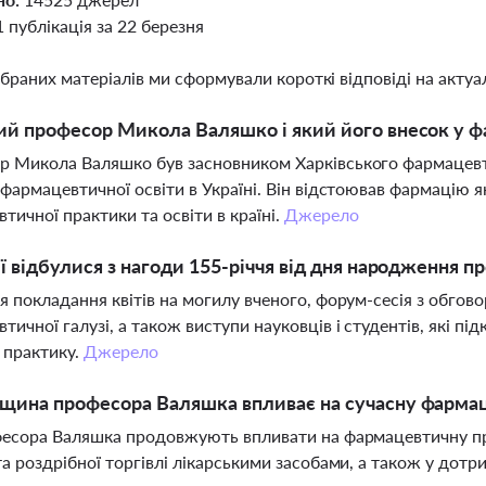
1 публікація за 22 березня
ібраних матеріалів ми сформували короткі відповіді на актуал
ий професор Микола Валяшко і який його внесок у ф
 Микола Валяшко був засновником Харківського фармацевти
 фармацевтичної освіти в Україні. Він відстоював фармацію 
тичної практики та освіти в країні.
Джерело
ії відбулися з нагоди 155-річчя від дня народження 
я покладання квітів на могилу вченого, форум-сесія з обго
тичної галузі, а також виступи науковців і студентів, які п
а практику.
Джерело
щина професора Валяшка впливає на сучасну фарма
фесора Валяшка продовжують впливати на фармацевтичну пра
та роздрібної торгівлі лікарськими засобами, а також у дотри