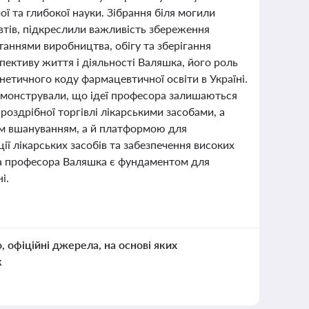
ої та глибокої науки. Зібрання біля могили
втів, підкреслили важливість збереження
таннями виробництва, обігу та зберігання
пективу життя і діяльності Валяшка, його роль
нетичного коду фармацевтичної освіти в Україні.
одемонстрували, що ідеї професора залишаються
роздрібної торгівлі лікарськими засобами, а
ним вшануванням, а й платформою для
ії лікарських засобів та забезпечення високих
на професора Валяшка є фундаментом для
і.
о, офіційні джерела, на основі яких
к