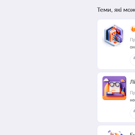
Теми, які мож
Пр
он
Лі
Пр
не
Е