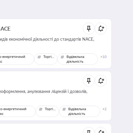
NACE
идів економічної діяльності до стандартів NACE,
о-енергетичний
Торгівля
Будівельна
+10
кс
діяльність
оформлення, анулювання ліцензій і дозволів,
о-енергетичний
Торгівля
Будівельна
+2
кс
діяльність