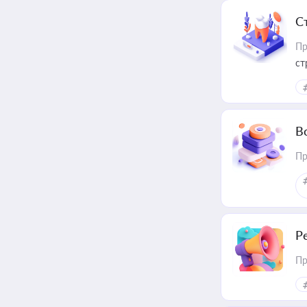
С
Пр
ст
В
Пр
Р
Пр