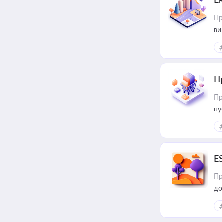
Пр
ви
П
Пр
пу
E
Пр
до