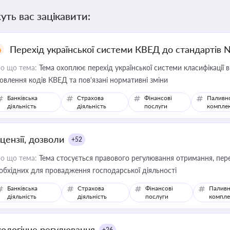
уть вас зацікавити:
Перехід української системи КВЕД до стандартів 
о що тема:
Тема охоплює перехід української системи класифікації в
овлення кодів КВЕД та пов'язані нормативні зміни
Банківська
Страхова
Фінансові
Паливн
діяльність
діяльність
послуги
компле
цензії, дозволи
+52
о що тема:
Тема стосується правового регулювання отримання, пере
обхідних для провадження господарської діяльності
Банківська
Страхова
Фінансові
Паливн
діяльність
діяльність
послуги
компле
кологічне регулювання
+26