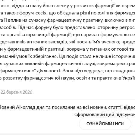
ного, віддати шану його внеску у розвиток фармації як окрем
 а також форум-сесія, що об'єднала різні покоління фармаце
 її вплив на сучасну фармацевтичну практику, включно з пи
засобів. Під час форуму було представлено історичну ретрос
 та організатора вищої фармації, що сприяло формуванню ге
дставників аптечних закладів, які носять ім'я вченого, пр
 у фармацевтичній практиці, зокрема у питаннях оптової та 
иманні умов їх зберігання. Ця подія стала не лише історич
 сучасних викликів фармацевтичної галузі, зокрема реєстрац
 фармацевтичної діяльності. Вона підтверджує, що спадщи
розвитку фармацевтичної науки, освіти та практики в Україн
,
22 березня 2026
Повний AI-огляд дня та посилання на всі новини, статті, віде
сформований цей підсумо
ОЗНАЙОМИТИСЯ