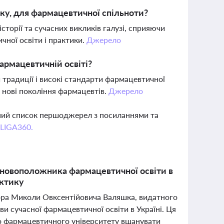
ку, для фармацевтичної спільноти?
сторії та сучасних викликів галузі, сприяючи
ної освіти і практики.
Джерело
армацевтичній освіті?
традиції і високі стандарти фармацевтичної
є нові покоління фармацевтів.
Джерело
вний список першоджерел з посиланнями та
 LIGA360.
сновоположника фармацевтичної освіти в
актику
сора Миколи Овксентійовича Валяшка, видатного
ви сучасної фармацевтичної освіти в Україні. Ця
го фармацевтичного університету вшанувати