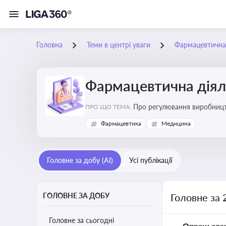
Головна
Теми в центрі уваги
Фармацевтична 
Фармацевтична діял
Про регулювання виробництв
ПРО ЩО ТЕМА:
та безпеки
Фармацевтика
Медицина
Головне за добу (AI)
Усі публікації
ГОЛОВНЕ ЗА ДОБУ
Головне за 
Головне за сьогодні
Опрацьова