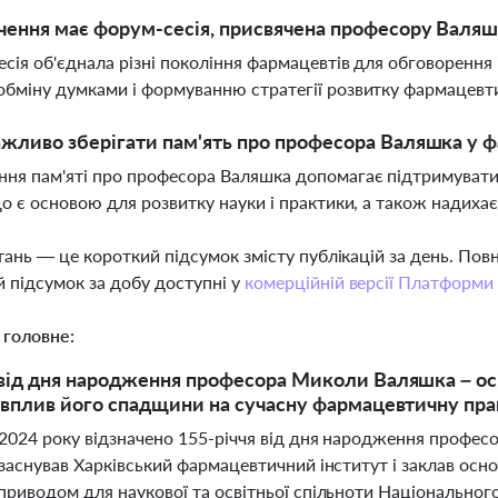
чення має форум-сесія, присвячена професору Валяш
сія об'єднала різні покоління фармацевтів для обговорення і
бміну думками і формуванню стратегії розвитку фармацевтич
жливо зберігати пам'ять про професора Валяшка у ф
ня пам'яті про професора Валяшка допомагає підтримувати 
що є основою для розвитку науки і практики, а також надиха
тань — це короткий підсумок змісту публікацій за день. По
 підсумок за добу доступні у
комерційній версії Платформи
 головне:
 від дня народження професора Миколи Валяшка – о
а вплив його спадщини на сучасну фармацевтичну пр
 2024 року відзначено 155-річчя від дня народження профе
 заснував Харківський фармацевтичний інститут і заклав осно
 приводом для наукової та освітньої спільноти Національно