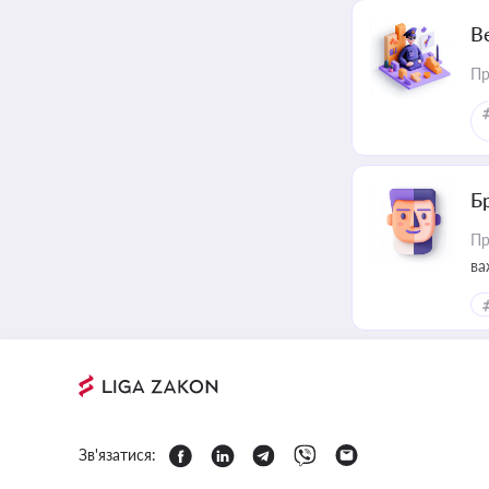
В
Пр
Б
Пр
ва
Зв'язатися: