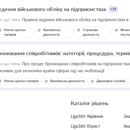
едення військового обліку на підприємствах
+14
о що тема:
Правила ведення військового обліку на підприємствах в
Ринок цінних
Банківська
Страхова
Фінан
паперів
діяльність
діяльність
послу
ронювання співробітників: категорії, процедура, термі
о що тема:
Про процес бронювання співробітників на підприємствах,
жливих для економіки країни сферах під час мобілізації
Ринок цінних паперів
Банківська діяльність
Державна служба
Каталог рішень
Liga360: Керівник
Зн
Liga360: Юрист
Ак