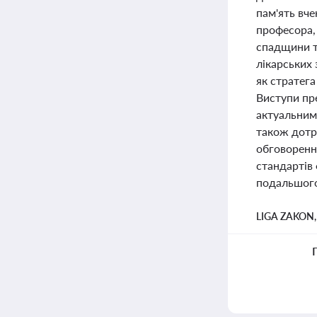
пам'ять вче
професора,
спадщини та
лікарських 
як стратега
Виступи пре
актуальними
також дотр
обговорення
стандартів
подальшого 
LIGA ZAKON