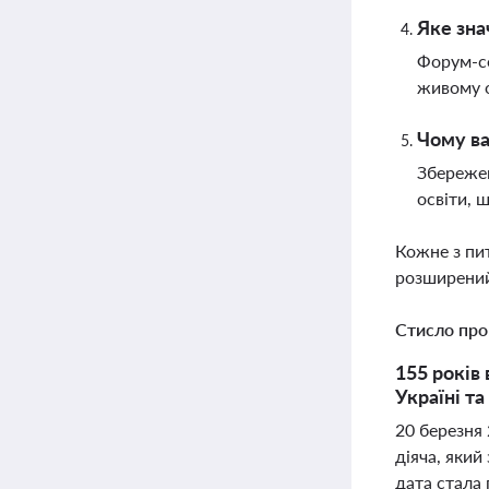
Яке зна
Форум-се
живому о
Чому ва
Збережен
освіти, 
Кожне з пи
розширений
Стисло про
155 років
Україні т
20 березня
діяча, який
дата стала