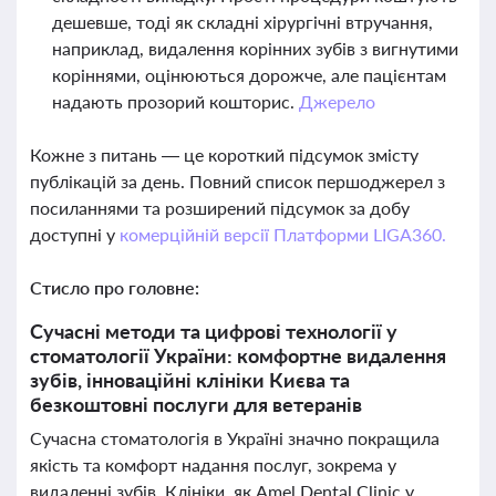
дешевше, тоді як складні хірургічні втручання,
наприклад, видалення корінних зубів з вигнутими
коріннями, оцінюються дорожче, але пацієнтам
надають прозорий кошторис.
Джерело
Кожне з питань — це короткий підсумок змісту
публікацій за день. Повний список першоджерел з
посиланнями та розширений підсумок за добу
доступні у
комерційній версії Платформи LIGA360.
Стисло про головне:
Сучасні методи та цифрові технології у
стоматології України: комфортне видалення
зубів, інноваційні клініки Києва та
безкоштовні послуги для ветеранів
Сучасна стоматологія в Україні значно покращила
якість та комфорт надання послуг, зокрема у
видаленні зубів. Клініки, як Amel Dental Clinic у