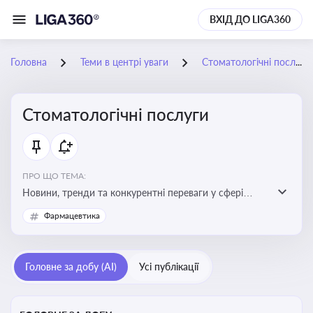
ВХІД ДО LIGA360
Головна
Теми в центрі уваги
Стоматологічні послуги
Стоматологічні послуги
ПРО ЩО ТЕМА:
Новини, тренди та конкурентні переваги у сфері
стоматологічних послуг. Використання новітніх
Фармацевтика
технологій та стратегій для покращення
обслуговування
Головне за добу (AI)
Усі публікації