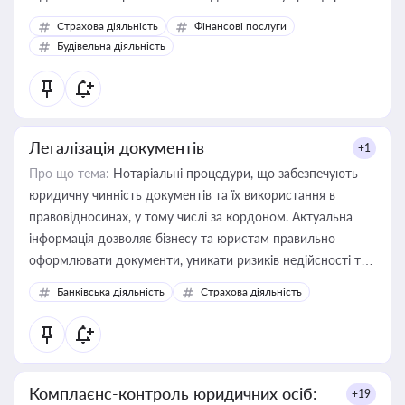
корисне для власника бізнесу, керівника, юриста або
Страхова діяльність
Фінансові послуги
бухгалтера під час оподаткування, приватизації, оренди
Будівельна діяльність
державного майна, корпоративних угод і перевірки
статусу суб'єктів оціночної діяльності
Легалізація документів
+1
Про що тема:
Нотаріальні процедури, що забезпечують
юридичну чинність документів та їх використання в
правовідносинах, у тому числі за кордоном. Актуальна
інформація дозволяє бізнесу та юристам правильно
оформлювати документи, уникати ризиків недійсності та
забезпечувати їх належне прийняття органами влади та
Банківська діяльність
Страхова діяльність
контрагентами
Комплаєнс-контроль юридичних осіб:
+19