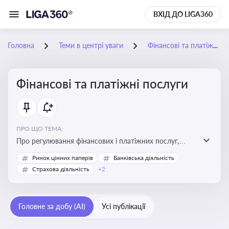
ВХІД ДО LIGA360
Головна
Теми в центрі уваги
Фінансові та платіжні послуги
Фінансові та платіжні послуги
ПРО ЩО ТЕМА:
Про регулювання фінансових і платіжних послуг,
управління коштами, приймання платежів та
Ринок цінних паперів
Банківська діяльність
дотримання ліцензійних вимог
Страхова діяльність
+2
Головне за добу (AI)
Усі публікації