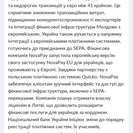
та недорогих транзакцій у євро між 41 країною. Це
сприятиме зниженню транзакційних витрат,
підвищенню конкурентоспроможності експортерів
та інтеграції фінансової інфраструктури Молдови з
європейською. Україна також рухається у напрямку
інтеграції з європейськими платіжними системами,
готуючись до приєднання до SEPA. Фінансова
компанія NovaPay запустила європейську версію
свого застосунку NovaPay EU для українців, що
проживають у Європі. Завдяки партнерству з
польською платіжною системою Quicko, NovaPay
забезпечує клієнтам зручний інтерфейс та доступ до
фінансової інфраструктури, включно з SEPA-
переказами. Компанія планує отримати власну
ліцензію в Литві, що дозволить розширити
фінансові послуги для українців за кордоном.
Національний банк України ініціює зміни до порядку
реєстрації платіжних систем, їх учасників,