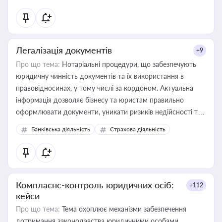
державного майна, корпоративних угод і перевірки
статусу суб'єктів оціночної діяльності
Легалізація документів
+9
Про що тема:
Нотаріальні процедури, що забезпечують
юридичну чинність документів та їх використання в
правовідносинах, у тому числі за кордоном. Актуальна
інформація дозволяє бізнесу та юристам правильно
оформлювати документи, уникати ризиків недійсності та
забезпечувати їх належне прийняття органами влади та
Банківська діяльність
Страхова діяльність
контрагентами
Комплаєнс-контроль юридичних осіб:
+112
кейси
Про що тема:
Тема охоплює механізми забезпечення
дотримання законодавства юридичними особами,