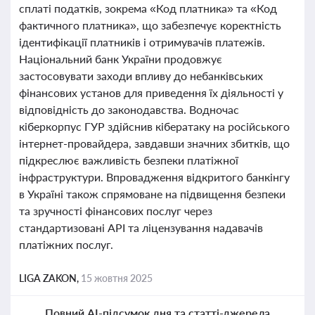
сплаті податків, зокрема «Код платника» та «Код
фактичного платника», що забезпечує коректність
ідентифікації платників і отримувачів платежів.
Національний банк України продовжує
застосовувати заходи впливу до небанківських
фінансових установ для приведення їх діяльності у
відповідність до законодавства. Водночас
кіберкорпус ГУР здійснив кібератаку на російського
інтернет-провайдера, завдавши значних збитків, що
підкреслює важливість безпеки платіжної
інфраструктури. Впровадження відкритого банкінгу
в Україні також спрямоване на підвищення безпеки
та зручності фінансових послуг через
стандартизовані API та ліцензування надавачів
платіжних послуг.
LIGA ZAKON,
15 жовтня 2025
Повний AI-підсумок дня та статті-джерела