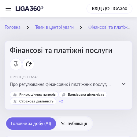
ВХІД ДО LIGA360
Головна
Теми в центрі уваги
Фінансові та платіжні послуги
Фінансові та платіжні послуги
ПРО ЩО ТЕМА:
Про регулювання фінансових і платіжних послуг,
управління коштами, приймання платежів та
Ринок цінних паперів
Банківська діяльність
дотримання ліцензійних вимог
Страхова діяльність
+2
Головне за добу (AI)
Усі публікації