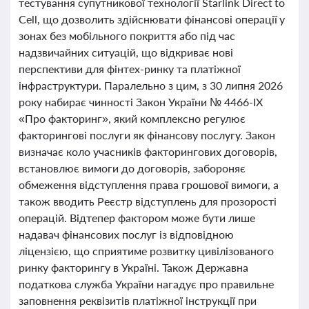
тестування супутникової технології Starlink Direct to
Cell, що дозволить здійснювати фінансові операції у
зонах без мобільного покриття або під час
надзвичайних ситуацій, що відкриває нові
перспективи для фінтех-ринку та платіжної
інфраструктури. Паралельно з цим, з 30 липня 2026
року набирає чинності Закон України № 4466-IX
«Про факторинг», який комплексно регулює
факторингові послуги як фінансову послугу. Закон
визначає коло учасників факторингових договорів,
встановлює вимоги до договорів, забороняє
обмеження відступлення права грошової вимоги, а
також вводить Реєстр відступлень для прозорості
операцій. Відтепер фактором може бути лише
надавач фінансових послуг із відповідною
ліцензією, що сприятиме розвитку цивілізованого
ринку факторингу в Україні. Також Державна
податкова служба України нагадує про правильне
заповнення реквізитів платіжної інструкції при