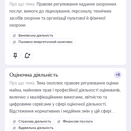
Про що тема:
Правове регулювання надання охоронних
послуг, вимоги до ліцензування, персоналу, технічних
засобів охорони та організації пультової й фізичної
охорони
Банківська діяльність
Паливно-енергетичний комплекс
Оціночна діяльність
+8
Про що тема:
Тема охоплює правове регулювання оцінки
майна, майнових прав і професійної діяльності оцінювачів,
включно з кваліфікаційними вимогами, звітністю та
цифровими сервісами у сфері оціночної діяльності.
Відстеження нормативних і медійних змін у цій сфері
корисне для власника бізнесу, керівника, юриста або
Страхова діяльність
Фінансові послуги
бухгалтера під час оподаткування, приватизації, оренди
Будівельна діяльність