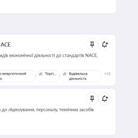
NACE
идів економічної діяльності до стандартів NACE,
о-енергетичний
Торгівля
Будівельна
+10
кс
діяльність
о ліцензування, персоналу, технічних засобів