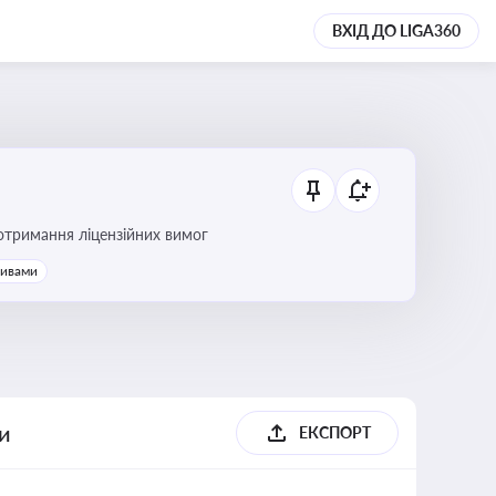
ВХІД ДО LIGA360
ання платежів та дотримання ліцензійних вимог
тивами
ги
ЕКСПОРТ