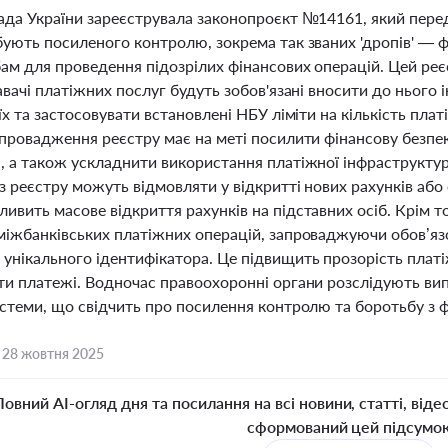
ада України зареєструвала законопроєкт №14161, який передб
ують посиленого контролю, зокрема так званих 'дропів' — фіз
ам для проведення підозрілих фінансових операцій. Цей реє
авачі платіжних послуг будуть зобов'язані вносити до нього 
їх та застосовувати встановлені НБУ ліміти на кількість пла
Впровадження реєстру має на меті посилити фінансову безпе
, а також ускладнити використання платіжної інфраструктур
 реєстру можуть відмовляти у відкритті нових рахунків або 
ивить масове відкриття рахунків на підставних осіб. Крім 
міжбанківських платіжних операцій, запроваджуючи обов’язок
унікального ідентифікатора. Це підвищить прозорість плат
ти платежі. Водночас правоохоронні органи розслідують вип
истеми, що свідчить про посилення контролю та боротьбу з ф
,
28 жовтня 2025
Повний AI-огляд дня та посилання на всі новини, статті, віде
сформований цей підсумо