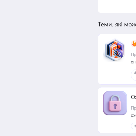
Теми, які мож
Пр
он
О
Пр
ох