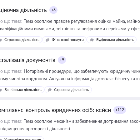
ціночна діяльність
+8
о що тема:
Тема охоплює правове регулювання оцінки майна, майнови
кваліфікаційними вимогами, звітністю та цифровими сервісами у сфер
дійних змін у цій сфері корисне для власника бізнесу, керівника, юр
Страхова діяльність
Фінансові послуги
Будівельна діяльність
иватизації, оренди державного майна, корпоративних угод і перевірки
егалізація документів
+9
о що тема:
Нотаріальні процедури, що забезпечують юридичну чинні
тому числі за кордоном. Актуальна інформація дозволяє бізнесу т
зиків недійсності та забезпечувати їх належне прийняття органами 
Банківська діяльність
Страхова діяльність
омплаєнс-контроль юридичних осіб: кейси
+112
о що тема:
Тема охоплює механізми забезпечення дотримання зако
 підвищення прозорості діяльності
Управління активами