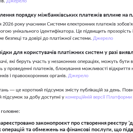
ів.
Джерело
лення порядку міжбанківських платежів вплине на 
ня 2026 року учасники Системи електронних платежів зобов'я
огою унікального ідентифікатора. Це підвищить прозорість 
е безпеці та довірі до платіжної системи.
Джерело
лідки для користувачів платіжних систем у разі вияв
ачі, які беруть участь у незаконних операціях, можуть бути в
 у проведенні платежів, блокування можливості відкриття 
анків і правоохоронних органів.
Джерело
тань — це короткий підсумок змісту публікацій за день. По
 підсумок за добу доступні у
комерційній версії Платформи
 головне:
 зареєстровано законопроєкт про створення реєстру '
 операцій та обмежень на фінансові послуги, що пі