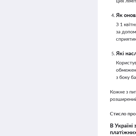
цих ліміт
Як онов
З 1 квіт
за допом
сприятим
Які нас
Користув
обмежень
з боку б
Кожне з пи
розширений
Стисло про
В Україні
платіжних