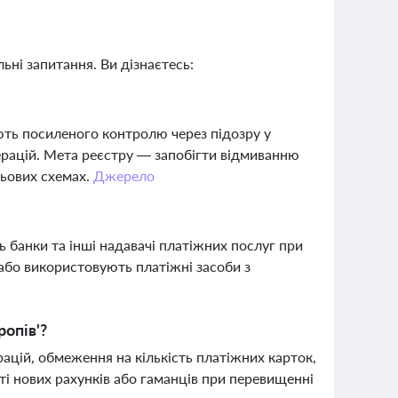
ьні запитання. Ви дізнаєтесь:
ують посиленого контролю через підозру у
перацій. Мета реєстру — запобігти відмиванню
ньових схемах.
Джерело
 банки та інші надавачі платіжних послуг при
 або використовують платіжні засоби з
ропів'?
ацій, обмеження на кількість платіжних карток,
ті нових рахунків або гаманців при перевищенні