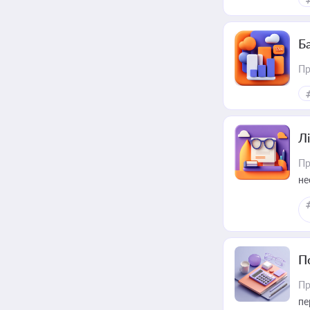
Ба
Пр
Лі
Пр
не
П
Пр
пе