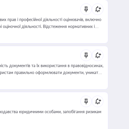
х прав і професійної діяльності оцінювачів, включно
і оціночної діяльності. Відстеження нормативних і
иста або бухгалтера під час оподаткування,
 статусу суб'єктів оціночної діяльності
сть документів та їх використання в правовідносинах,
а юристам правильно оформлювати документи, уникати
влади та контрагентами
нодавства юридичними особами, запобігання ризикам