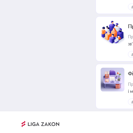
П
Пр
зв
Ф
Пр
і 