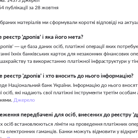
54 публікації за 28 жовтня
ібраних матеріалів ми сформували короткі відповіді на актуал
 реєстр 'дропів' і яка його мета?
дропів' — це база даних осіб, платіжні операції яких потреб
анні їхніх банківських карток для незаконних фінансових о
шахрайству та використанню платіжної інфраструктури у ті
е реєстр 'дропів' і хто вносить до нього інформацію?
еде Національний банк України. Інформацію до нього вносять
і осіб, які надають свої платіжні інструменти третім особам
нями.
Джерело
еження передбачені для осіб, внесених до реєстру 'д
х осіб встановлюються ліміти на проведення платіжних опер
 та електронних гаманців. Банки можуть відмовити у відкрит