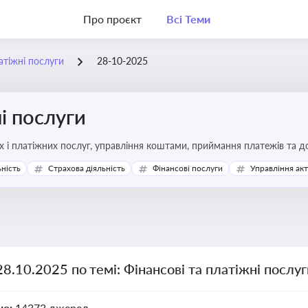
Про проєкт
Всі Теми
атіжні послуги
28-10-2025
і послуги
Про регулювання фінансових і платіжних послуг, управління коштами, прийм
ьність
Страхова діяльність
Фінансові послуги
Управління ак
28.10.2025 по темі: Фінансові та платіжні послу
но:
14373 джерел