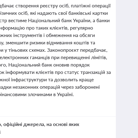
ачає створення реєстру осіб, платіжні операції
ичних осіб, які надають свої банківські картки
стр вестиме Національний банк України, а банки
інформацію про таких клієнтів, регулярно
тіжних інструментів і обмеження на обсяги
ку, зменшити ризики відмивання коштів та
и у тіньових схемах. Законопроєкт передбачає,
електронних гаманців при перевищенні лімітів,
того, Національний банк оновив порядок
 інформувати клієнтів про статус транзакцій за
іжної інфраструктури та дозволить краще
адки незаконних операцій через заборонені
інансовими злочинами в Україні.
о, офіційні джерела, на основі яких
к