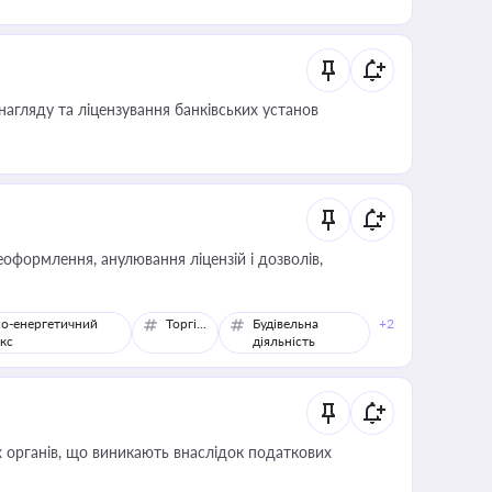
нагляду та ліцензування банківських установ
оформлення, анулювання ліцензій і дозволів,
о-енергетичний
Торгівля
Будівельна
+2
кс
діяльність
 органів, що виникають внаслідок податкових