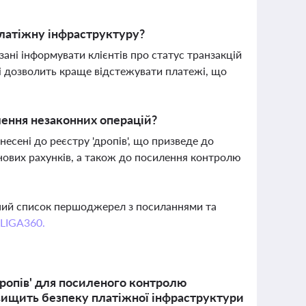
платіжну інфраструктуру?
зані інформувати клієнтів про статус транзакцій
і дозволить краще відстежувати платежі, що
лення незаконних операцій?
несені до реєстру 'дропів', що призведе до
нових рахунків, а також до посилення контролю
вний список першоджерел з посиланнями та
 LIGA360.
дропів' для посиленого контролю
двищить безпеку платіжної інфраструктури