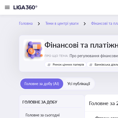
Головна
Теми в центрі уваги
Фінансові та пл
Фінансові та платіжн
ПРО ЩО ТЕМА:
Ринок цінних паперів
Банківська діял
Головне за добу (AI)
Усі публікації
ГОЛОВНЕ ЗА ДОБУ
Головне за 
Головне за сьогодні
Опрацьова