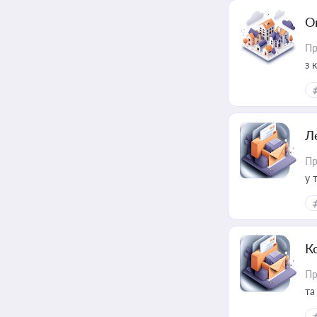
О
Пр
з 
ме
пр
Л
Пр
у 
ри
К
Пр
та