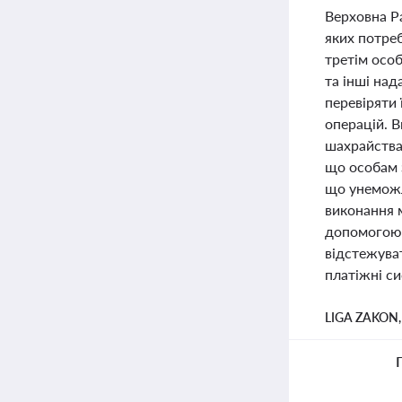
Верховна Р
яких потреб
третім особ
та інші над
перевіряти 
операцій. 
шахрайства
що особам з
що унеможл
виконання 
допомогою 
відстежува
платіжні с
LIGA ZAKON