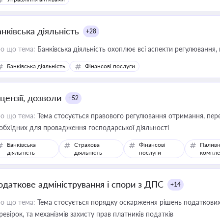
нківська діяльність
+28
о що тема:
Банківська діяльність охоплює всі аспекти регулювання, 
Банківська діяльність
Фінансові послуги
цензії, дозволи
+52
о що тема:
Тема стосується правового регулювання отримання, пере
обхідних для провадження господарської діяльності
Банківська
Страхова
Фінансові
Паливн
діяльність
діяльність
послуги
компле
одаткове адміністрування і спори з ДПС
+14
о що тема:
Тема стосується порядку оскарження рішень податкових
ревірок, та механізмів захисту прав платників податків