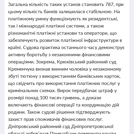
Загальна кількість таких установ становить 787, при
цьому кількість банків залишилася стабільною. На
платіжному ринку функціонують як резидентські,
так і міжнародні платіжні системи, а також
різноманітні платіжні установи та оператори, що
забезпечують розвиток платіжної інфраструктури в
країні. Судова практика останнього часу демонструє
активну боротьбу з незаконними фінансовими
операціями. Зокрема, Крюківський районний суд
Кременчука визнав винним чоловіка у незаконному
збуті тютюну з використанням банківських карток,
що свідчить про використання платіжних послуг у
кримінальних схемах. Вирок передбачає штраф у
розмірі понад 100 тисяч гривень, а докази
включають фінансові операції та координацію дій
родини. Також судові рішення підтверджують
захист прав споживачів фінансових послуг.
Дніпровський районний суд Дніпропетровської
області зобов’язав ПриватБанк повернути кошти