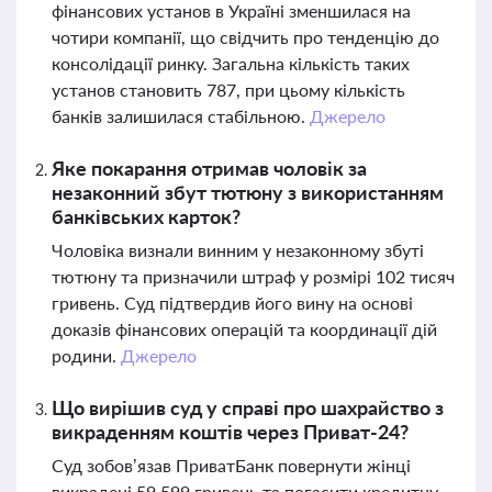
фінансових установ в Україні зменшилася на
чотири компанії, що свідчить про тенденцію до
консолідації ринку. Загальна кількість таких
установ становить 787, при цьому кількість
банків залишилася стабільною.
Джерело
Яке покарання отримав чоловік за
незаконний збут тютюну з використанням
банківських карток?
Чоловіка визнали винним у незаконному збуті
тютюну та призначили штраф у розмірі 102 тисяч
гривень. Суд підтвердив його вину на основі
доказів фінансових операцій та координації дій
родини.
Джерело
Що вирішив суд у справі про шахрайство з
викраденням коштів через Приват-24?
Суд зобов’язав ПриватБанк повернути жінці
викрадені 59 599 гривень та погасити кредитну