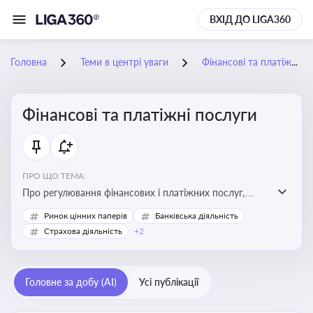
ВХІД ДО LIGA360
Головна
Теми в центрі уваги
Фінансові та платіжні послуги
Фінансові та платіжні послуги
ПРО ЩО ТЕМА:
Про регулювання фінансових і платіжних послуг,
управління коштами, приймання платежів та
Ринок цінних паперів
Банківська діяльність
дотримання ліцензійних вимог
Страхова діяльність
+2
Головне за добу (AI)
Усі публікації