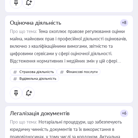
Оціночна діяльність
+8
Про що тема:
Тема охоплює правове регулювання оцінки
майна, майнових прав і професійної діяльності оцінювачів,
включно з кваліфікаційними вимогами, звітністю та
цифровими сервісами у сфері оціночної діяльності.
Відстеження нормативних і медійних змін у цій сфері
корисне для власника бізнесу, керівника, юриста або
Страхова діяльність
Фінансові послуги
бухгалтера під час оподаткування, приватизації, оренди
Будівельна діяльність
державного майна, корпоративних угод і перевірки
статусу суб'єктів оціночної діяльності
Легалізація документів
+6
Про що тема:
Нотаріальні процедури, що забезпечують
юридичну чинність документів та їх використання в
правовідносинах, у тому числі за кордоном. Актуальна