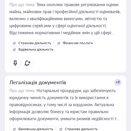
Про що тема:
Тема охоплює правове регулювання оцінки
майна, майнових прав і професійної діяльності оцінювачів,
включно з кваліфікаційними вимогами, звітністю та
цифровими сервісами у сфері оціночної діяльності.
Відстеження нормативних і медійних змін у цій сфері
корисне для власника бізнесу, керівника, юриста або
Страхова діяльність
Фінансові послуги
бухгалтера під час оподаткування, приватизації, оренди
Будівельна діяльність
державного майна, корпоративних угод і перевірки
статусу суб'єктів оціночної діяльності
Легалізація документів
+9
Про що тема:
Нотаріальні процедури, що забезпечують
юридичну чинність документів та їх використання в
правовідносинах, у тому числі за кордоном. Актуальна
інформація дозволяє бізнесу та юристам правильно
оформлювати документи, уникати ризиків недійсності та
забезпечувати їх належне прийняття органами влади та
Банківська діяльність
Страхова діяльність