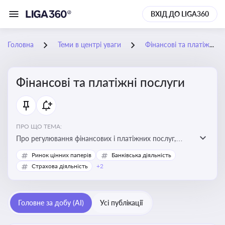
ВХІД ДО LIGA360
Головна
Теми в центрі уваги
Фінансові та платіжні послуги
Фінансові та платіжні послуги
ПРО ЩО ТЕМА:
Про регулювання фінансових і платіжних послуг,
управління коштами, приймання платежів та
Ринок цінних паперів
Банківська діяльність
дотримання ліцензійних вимог
Страхова діяльність
+2
Головне за добу (AI)
Усі публікації