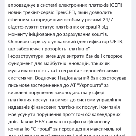
впроваджує в системі електронних платежів (СЕП)
новий трекінг-сервіс ТрекСЕП, який дозволить
фізичним та юридичним особам у режимі 24/7
відстежувати статус платіжних операцій від
моменту ініціювання до зарахування коштів.
Основою сервісу є унікальний ідентифікатор UETR,
що забезпечує прозорість платіжної
інфраструктури, зменшує витрати банків і створює
фундамент для майбутніх інновацій, таких як
мультивалютність та інтеграція з європейськими
системами. Водночас Національний банк застосував
письмове застереження до АТ "Укрпошта" за
виявлені порушення законодавства у сфері
платіжних послуг та вимог до системи управління
надавачів фінансових платіжних послуг. Компанія
має усунути порушення протягом 60 календарних
днів. Також НБУ наклав штрафи на фінансову
компанію "Є гроші" за перевищення максимальної
денної процентної ставки та інші порушення у сфері