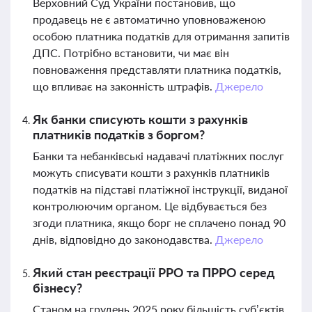
Верховний Суд України постановив, що
продавець не є автоматично уповноваженою
особою платника податків для отримання запитів
ДПС. Потрібно встановити, чи має він
повноваження представляти платника податків,
що впливає на законність штрафів.
Джерело
Як банки списують кошти з рахунків
платників податків з боргом?
Банки та небанківські надавачі платіжних послуг
можуть списувати кошти з рахунків платників
податків на підставі платіжної інструкції, виданої
контролюючим органом. Це відбувається без
згоди платника, якщо борг не сплачено понад 90
днів, відповідно до законодавства.
Джерело
Який стан реєстрації РРО та ПРРО серед
бізнесу?
Станом на грудень 2025 року більшість суб’єктів