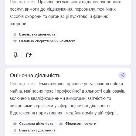
Про що тема:
Правове регулювання надання охоронних
послуг, вимоги до ліцензування, персоналу, технічних
засобів охорони та організації пультової й фізичної
охорони
Банківська діяльність
Паливно-енергетичний комплекс
Оціночна діяльність
+8
Про що тема:
Тема охоплює правове регулювання оцінки
майна, майнових прав і професійної діяльності оцінювачів,
включно з кваліфікаційними вимогами, звітністю та
цифровими сервісами у сфері оціночної діяльності.
Відстеження нормативних і медійних змін у цій сфері
корисне для власника бізнесу, керівника, юриста або
Страхова діяльність
Фінансові послуги
бухгалтера під час оподаткування, приватизації, оренди
Будівельна діяльність
державного майна, корпоративних угод і перевірки