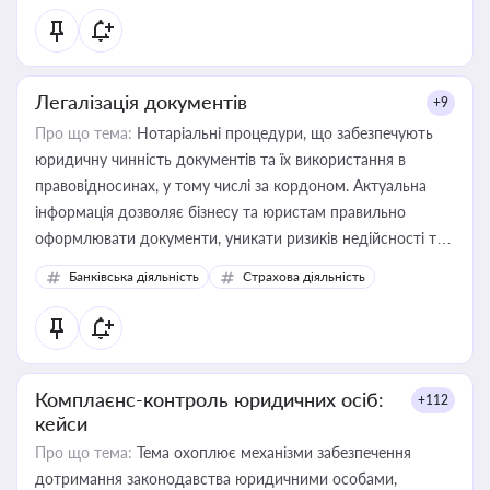
статусу суб'єктів оціночної діяльності
Легалізація документів
+9
Про що тема:
Нотаріальні процедури, що забезпечують
юридичну чинність документів та їх використання в
правовідносинах, у тому числі за кордоном. Актуальна
інформація дозволяє бізнесу та юристам правильно
оформлювати документи, уникати ризиків недійсності та
забезпечувати їх належне прийняття органами влади та
Банківська діяльність
Страхова діяльність
контрагентами
Комплаєнс-контроль юридичних осіб:
+112
кейси
Про що тема:
Тема охоплює механізми забезпечення
дотримання законодавства юридичними особами,