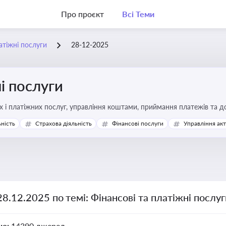
Про проєкт
Всі Теми
атіжні послуги
28-12-2025
і послуги
Про регулювання фінансових і платіжних послуг, управління коштами, прийм
ьність
Страхова діяльність
Фінансові послуги
Управління ак
28.12.2025 по темі: Фінансові та платіжні послу
но:
14390 джерел