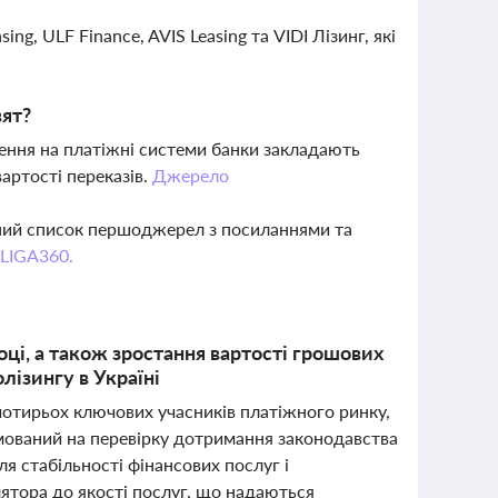
ing, ULF Finance, AVIS Leasing та VIDI Лізинг, які
вят?
ення на платіжні системи банки закладають
артості переказів.
Джерело
вний список першоджерел з посиланнями та
 LIGA360.
ці, а також зростання вартості грошових
лізингу в Україні
чотирьох ключових учасників платіжного ринку,
мований на перевірку дотримання законодавства
я стабільності фінансових послуг і
лятора до якості послуг, що надаються