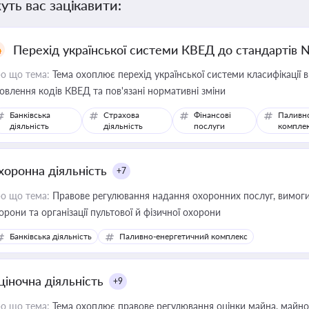
уть вас зацікавити:
Перехід української системи КВЕД до стандартів 
о що тема:
Тема охоплює перехід української системи класифікації в
овлення кодів КВЕД та пов'язані нормативні зміни
Банківська
Страхова
Фінансові
Паливн
діяльність
діяльність
послуги
компле
хоронна діяльність
+7
о що тема:
Правове регулювання надання охоронних послуг, вимоги д
орони та організації пультової й фізичної охорони
Банківська діяльність
Паливно-енергетичний комплекс
ціночна діяльність
+9
о що тема:
Тема охоплює правове регулювання оцінки майна, майнови