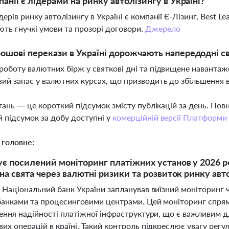
панії є лідерами на ринку автолізингу в Україні?
ерів ринку автолізингу в Україні є компанії Є-Лізинг, Best Leas
ть гнучкі умови та прозорі договори.
Джерело
ошові перекази в Україні дорожчають напередодні с
роботу валютних бірж у святкові дні та підвищене навантаж
ий запас у валютних курсах, що призводить до збільшення в
тань — це короткий підсумок змісту публікацій за день. По
 підсумок за добу доступні у
комерційній версії Платформи
 головне:
є посилений моніторинг платіжних установ у 2026 ро
на свята через валютні ризики та розвиток ринку авто
і Національний банк України запланував виїзний моніторинг 
банками та процесинговими центрами. Цей моніторинг спря
ення надійності платіжної інфраструктури, що є важливим дл
их операцій в країні. Такий контроль підкреслює увагу регу