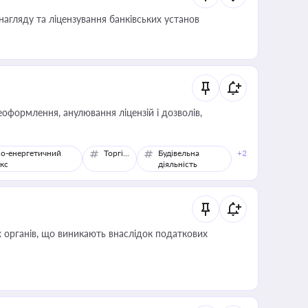
нагляду та ліцензування банківських установ
оформлення, анулювання ліцензій і дозволів,
о-енергетичний
Торгівля
Будівельна
+2
кс
діяльність
 органів, що виникають внаслідок податкових