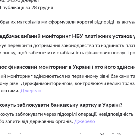
4 публікації за 28 грудня
ібраних матеріалів ми сформували короткі відповіді на актуал
дбачає виїзний моніторинг НБУ платіжних установ у
ує перевірити дотримання законодавства та надійність пла
в ринку, щоб забезпечити стабільність фінансових послуг і 
ює фінансовий моніторинг в Україні і хто його здійсн
ий моніторинг здійснюється на первинному рівні банками т
му рівні Держфінмоніторингом, контролюючи великі транзак
алютами.
Джерело
ожуть заблокувати банківську картку в Україні?
ожуть заблокувати через підозрілі операції, невідповідність
бо запити від державних органів.
Джерело