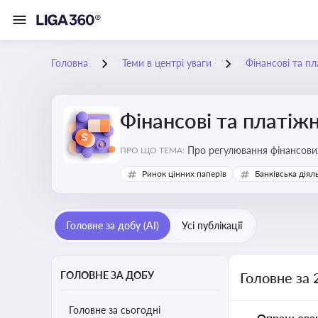
Головна
Теми в центрі уваги
Фінансові та пл
Фінансові та платіжн
ПРО ЩО ТЕМА:
Ринок цінних паперів
Банківська діял
Головне за добу (AI)
Усі публікації
ГОЛОВНЕ ЗА ДОБУ
Головне за 
Головне за сьогодні
Опрацьова