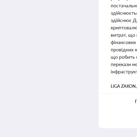
постачальн
здійснюєтьс
здійснює Д
криптовалют
витрат, що
фінансових 
провідних к
що робить ф
перекази м
інфраструкт
LIGA ZAKON