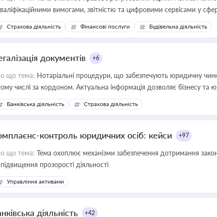
кваліфікаційними вимогами, звітністю та цифровими сервісами у сфер
дійних змін у цій сфері корисне для власника бізнесу, керівника, юр
Страхова діяльність
Фінансові послуги
Будівельна діяльність
иватизації, оренди державного майна, корпоративних угод і перевірки
егалізація документів
+6
о що тема:
Нотаріальні процедури, що забезпечують юридичну чинні
тому числі за кордоном. Актуальна інформація дозволяє бізнесу т
зиків недійсності та забезпечувати їх належне прийняття органами 
Банківська діяльність
Страхова діяльність
омплаєнс-контроль юридичних осіб: кейси
+97
о що тема:
Тема охоплює механізми забезпечення дотримання зако
 підвищення прозорості діяльності
Управління активами
нківська діяльність
+42