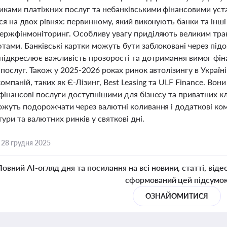
иками платіжних послуг та небанківськими фінансовими уста
я на двох рівнях: первинному, який виконують банки та інші
ержфінмоніторинг. Особливу увагу приділяють великим тра
ами. Банківські картки можуть бути заблоковані через підозр
 підкреслює важливість прозорості та дотримання вимог фін
послуг. Також у 2025-2026 роках ринок автолізингу в Україн
омпаній, таких як Є-Лізинг, Best Leasing та ULF Finance. Во
інансові послуги доступнішими для бізнесу та приватних кл
ожуть подорожчати через валютні коливання і додаткові комі
ури та валютних ринків у святкові дні.
,
28 грудня 2025
Повний AI-огляд дня та посилання на всі новини, статті, віде
сформований цей підсумо
ОЗНАЙОМИТИСЯ