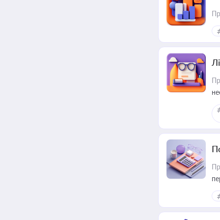
Пр
Лі
Пр
не
П
Пр
пе