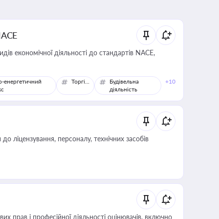
NACE
идів економічної діяльності до стандартів NACE,
о-енергетичний
Торгівля
Будівельна
+10
кс
діяльність
о ліцензування, персоналу, технічних засобів
х прав і професійної діяльності оцінювачів, включно