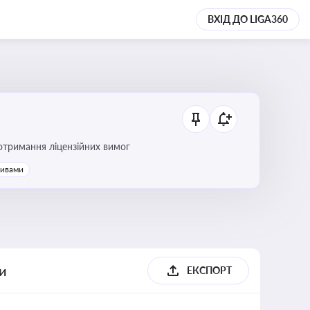
ВХІД ДО LIGA360
ання платежів та дотримання ліцензійних вимог
тивами
ги
ЕКСПОРТ