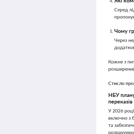
Які ком
Серед лід
пропоную
Чому гр
Через не
додатков
Кожне з пи
розширений
Стисло про
НБУ плану
переказів 
У 2026 роц
включно з 
та забезпеч
розрахунков