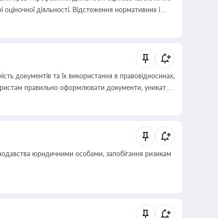
і оціночної діяльності. Відстеження нормативних і
иста або бухгалтера під час оподаткування,
 статусу суб'єктів оціночної діяльності
сть документів та їх використання в правовідносинах,
а юристам правильно оформлювати документи, уникати
влади та контрагентами
нодавства юридичними особами, запобігання ризикам