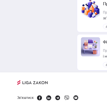
П
Пр
зв
Ф
Пр
і 
Зв'язатися: