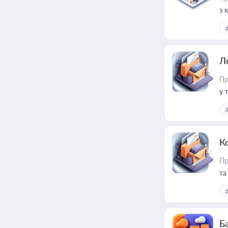
з 
ме
пр
Л
Пр
у 
ри
К
Пр
та
Ба