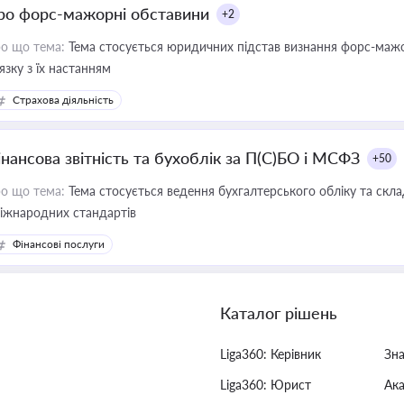
ро форс-мажорні обставини
+2
о що тема:
Тема стосується юридичних підстав визнання форс-мажор
'язку з їх настанням
Страхова діяльність
інансова звітність та бухоблік за П(С)БО і МСФЗ
+50
о що тема:
Тема стосується ведення бухгалтерського обліку та скла
міжнародних стандартів
Фінансові послуги
Каталог рішень
Liga360: Керівник
Зн
Liga360: Юрист
Ак