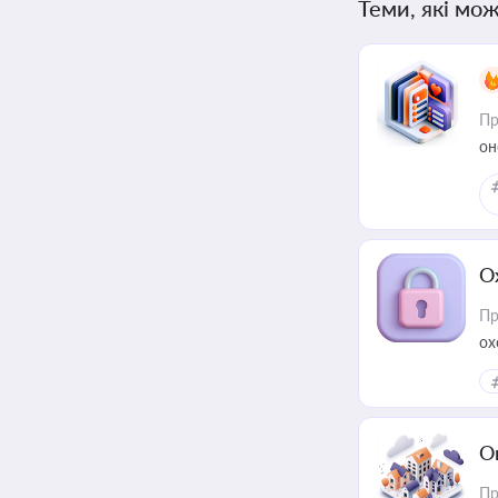
Теми, які мож
Пр
он
О
Пр
ох
О
Пр