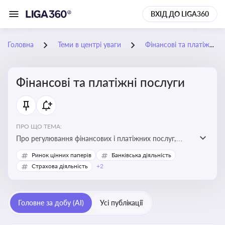
ВХІД ДО LIGA360
Головна
Теми в центрі уваги
Фінансові та платіжні послуги
Фінансові та платіжні послуги
ПРО ЩО ТЕМА:
Про регулювання фінансових і платіжних послуг,
управління коштами, приймання платежів та
Ринок цінних паперів
Банківська діяльність
дотримання ліцензійних вимог
Страхова діяльність
+2
Головне за добу (AI)
Усі публікації