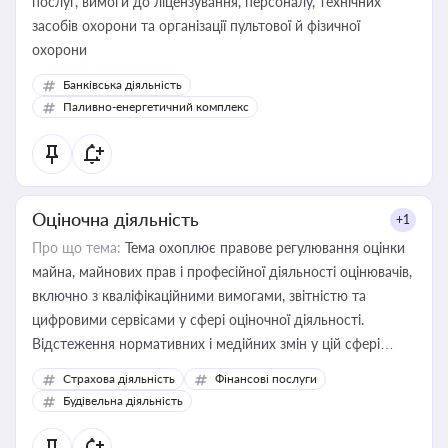
послуг, вимоги до ліцензування, персоналу, технічних
засобів охорони та організації пультової й фізичної
охорони
Банківська діяльність
Паливно-енергетичний комплекс
Оціночна діяльність
+1
Про що тема:
Тема охоплює правове регулювання оцінки
майна, майнових прав і професійної діяльності оцінювачів,
включно з кваліфікаційними вимогами, звітністю та
цифровими сервісами у сфері оціночної діяльності.
Відстеження нормативних і медійних змін у цій сфері
корисне для власника бізнесу, керівника, юриста або
Страхова діяльність
Фінансові послуги
бухгалтера під час оподаткування, приватизації, оренди
Будівельна діяльність
державного майна, корпоративних угод і перевірки
статусу суб'єктів оціночної діяльності