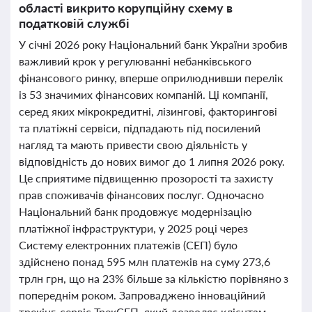
області викрито корупційну схему в
податковій службі
У січні 2026 року Національний банк України зробив
важливий крок у регулюванні небанківського
фінансового ринку, вперше оприлюднивши перелік
із 53 значимих фінансових компаній. Ці компанії,
серед яких мікрокредитні, лізингові, факторингові
та платіжні сервіси, підпадають під посилений
нагляд та мають привести свою діяльність у
відповідність до нових вимог до 1 липня 2026 року.
Це сприятиме підвищенню прозорості та захисту
прав споживачів фінансових послуг. Одночасно
Національний банк продовжує модернізацію
платіжної інфраструктури, у 2025 році через
Систему електронних платежів (СЕП) було
здійснено понад 595 млн платежів на суму 273,6
трлн грн, що на 23% більше за кількістю порівняно з
попереднім роком. Запроваджено інноваційний
трекінг-сервіс ТрекСЕП, який дозволяє клієнтам