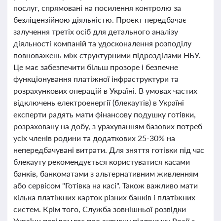
послуг, спрямовані на посилення контролю за
безліцензійною діяльністю. Проєкт передбачає
залучення третіх осіб для детального аналізу
діяльності компаній та удосконалення розподілу
повноважень між структурними підрозділами НБУ.
Це має забезпечити більш прозоре і безпечне
функціонування платіжної інфраструктури та
розрахункових операцій в Україні. В умовах частих
відключень електроенергії (блекаутів) в Україні
експерти радять мати фінансову подушку готівки,
розраховану на добу, з урахуванням базових потреб
усіх членів родини та додаткових 25-30% на
непередбачувані витрати. Для зняття готівки під час
блекауту рекомендується користуватися касами
банків, банкоматами з альтернативним живленням
або сервісом "Готівка на касі". Також важливо мати
кілька платіжних карток різних банків і платіжних
систем. Крім того, Служба зовнішньої розвідки
України повідомляє про активну підтримку Росії з