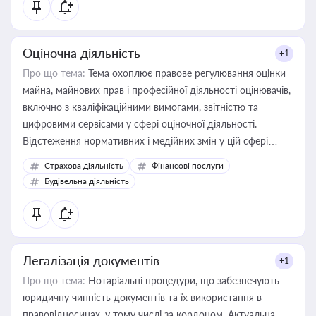
Оціночна діяльність
+1
Про що тема:
Тема охоплює правове регулювання оцінки
майна, майнових прав і професійної діяльності оцінювачів,
включно з кваліфікаційними вимогами, звітністю та
цифровими сервісами у сфері оціночної діяльності.
Відстеження нормативних і медійних змін у цій сфері
корисне для власника бізнесу, керівника, юриста або
Страхова діяльність
Фінансові послуги
бухгалтера під час оподаткування, приватизації, оренди
Будівельна діяльність
державного майна, корпоративних угод і перевірки
статусу суб'єктів оціночної діяльності
Легалізація документів
+1
Про що тема:
Нотаріальні процедури, що забезпечують
юридичну чинність документів та їх використання в
правовідносинах, у тому числі за кордоном. Актуальна