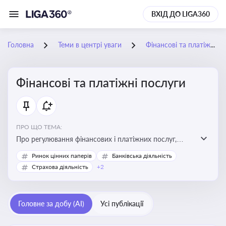
ВХІД ДО LIGA360
Головна
Теми в центрі уваги
Фінансові та платіжні послуги
Фінансові та платіжні послуги
ПРО ЩО ТЕМА:
Про регулювання фінансових і платіжних послуг,
управління коштами, приймання платежів та
Ринок цінних паперів
Банківська діяльність
дотримання ліцензійних вимог
Страхова діяльність
+2
Головне за добу (AI)
Усі публікації