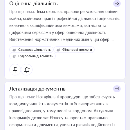
Оціночна діяльність
+5
Про що тема:
Тема охоплює правове регулювання оцінки
майна, майнових прав і професійної діяльності оцінювачів,
включно з кваліфікаційними вимогами, звітністю та
цифровими сервісами у сфері оціночної діяльності.
Відстеження нормативних і медійних змін у цій сфері
корисне для власника бізнесу, керівника, юриста або
Страхова діяльність
Фінансові послуги
бухгалтера під час оподаткування, приватизації, оренди
Будівельна діяльність
державного майна, корпоративних угод і перевірки
статусу суб'єктів оціночної діяльності
Легалізація документів
+4
Про що тема:
Нотаріальні процедури, що забезпечують
юридичну чинність документів та їх використання в
правовідносинах, у тому числі за кордоном. Актуальна
інформація дозволяє бізнесу та юристам правильно
оформлювати документи, уникати ризиків недійсності та