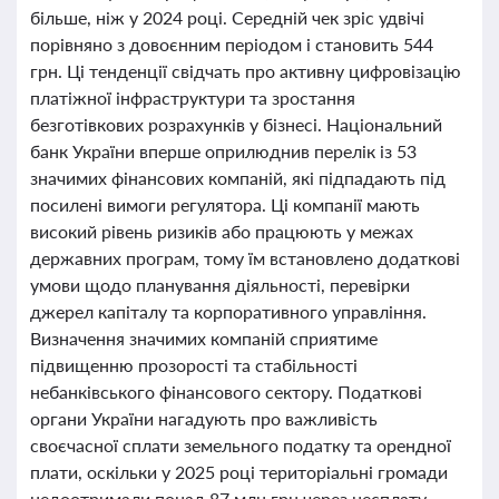
більше, ніж у 2024 році. Середній чек зріс удвічі
порівняно з довоєнним періодом і становить 544
грн. Ці тенденції свідчать про активну цифровізацію
платіжної інфраструктури та зростання
безготівкових розрахунків у бізнесі. Національний
банк України вперше оприлюднив перелік із 53
значимих фінансових компаній, які підпадають під
посилені вимоги регулятора. Ці компанії мають
високий рівень ризиків або працюють у межах
державних програм, тому їм встановлено додаткові
умови щодо планування діяльності, перевірки
джерел капіталу та корпоративного управління.
Визначення значимих компаній сприятиме
підвищенню прозорості та стабільності
небанківського фінансового сектору. Податкові
органи України нагадують про важливість
своєчасної сплати земельного податку та орендної
плати, оскільки у 2025 році територіальні громади
недоотримали понад 87 млн грн через несплату.