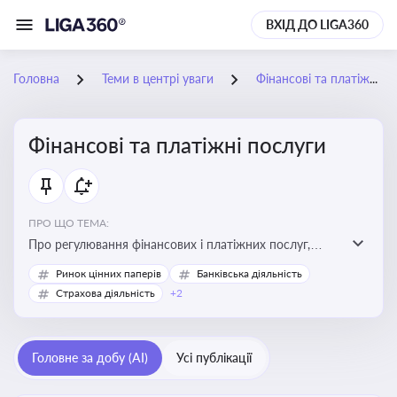
ВХІД ДО LIGA360
Головна
Теми в центрі уваги
Фінансові та платіжні послуги
Фінансові та платіжні послуги
ПРО ЩО ТЕМА:
Про регулювання фінансових і платіжних послуг,
управління коштами, приймання платежів та
Ринок цінних паперів
Банківська діяльність
дотримання ліцензійних вимог
Страхова діяльність
+2
Головне за добу (AI)
Усі публікації