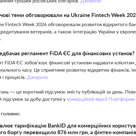
ванням грошей російських олігархів.
Джерело
чові теми обговорювали на Ukraine Fintech Week 202
ne Fintech Week 2026 обговорювали розвиток відкритого банк
 кредитування ветеранів, а також інтеграцію України у євро
о
дбачає регламент FiDA ЄС для фінансових установ?
т FiDA ЄС зобов’язує фінансові установи надавати клієнтам
еального часу. Це сприятиме розвитку відкритих фінансів, ін
м і процесів.
Джерело
тань — це короткий підсумок змісту публікацій за день. По
 підсумок за добу доступні у
комерційній версії Платформи
 головне:
влює тарифікацію BankID для комерційних користува
го боргу перевищило 876 млн грн, а фінтех-компані