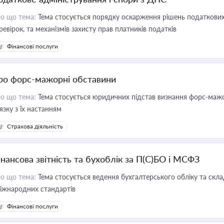
о що тема:
Тема стосується порядку оскарження рішень податкових
ревірок, та механізмів захисту прав платників податків
Фінансові послуги
ро форс-мажорні обставини
о що тема:
Тема стосується юридичних підстав визнання форс-мажор
'язку з їх настанням
Страхова діяльність
інансова звітність та бухоблік за П(С)БО і МСФЗ
о що тема:
Тема стосується ведення бухгалтерського обліку та скла
міжнародних стандартів
Фінансові послуги