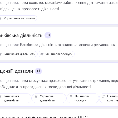
о що тема:
Тема охоплює механізми забезпечення дотримання зако
 підвищення прозорості діяльності
Управління активами
нківська діяльність
+3
о що тема:
Банківська діяльність охоплює всі аспекти регулювання, 
Банківська діяльність
Фінансові послуги
цензії, дозволи
+1
о що тема:
Тема стосується правового регулювання отримання, пере
обхідних для провадження господарської діяльності
Банківська
Страхова
Фінансові
Паливн
діяльність
діяльність
послуги
компле
одаткове адміністрування і спори з ДПС