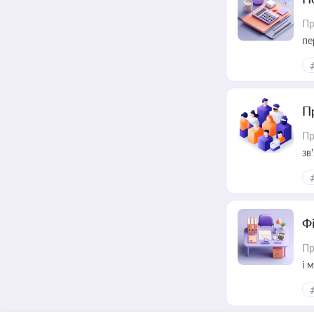
Пр
пе
П
Пр
зв
Ф
Пр
і 