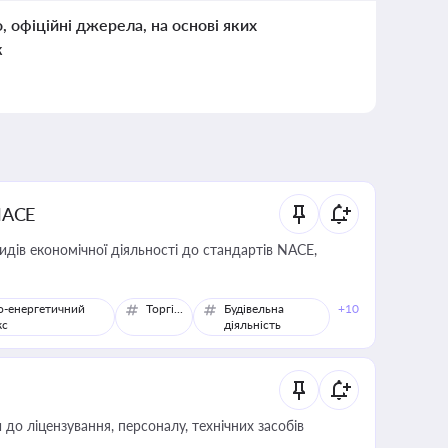
о, офіційні джерела, на основі яких
к
NACE
идів економічної діяльності до стандартів NACE,
о-енергетичний
Торгівля
Будівельна
+10
кс
діяльність
о ліцензування, персоналу, технічних засобів