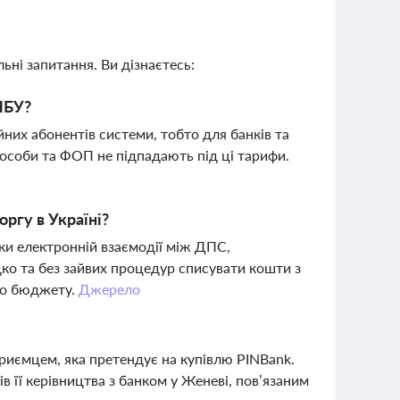
ьні запитання. Ви дізнаєтесь:
НБУ?
них абонентів системи, тобто для банків та
і особи та ФОП не підпадають під ці тарифи.
ргу в Україні?
ки електронній взаємодії між ДПС,
ко та без зайвих процедур списувати кошти з
до бюджету.
Джерело
иємцем, яка претендує на купівлю PINBank.
в її керівництва з банком у Женеві, пов’язаним