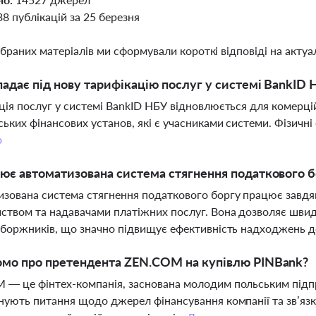
38 публікацій за 25 березня
ібраних матеріалів ми сформували короткі відповіді на актуал
падає під нову тарифікацію послуг у системі BankID 
ція послуг у системі BankID НБУ відновлюється для комерцій
ських фінансових установ, які є учасниками системи. Фізичн
о
ює автоматизована система стягнення податкового бо
зована система стягнення податкового боргу працює завдя
ством та надавачами платіжних послуг. Вона дозволяє швид
 боржників, що значно підвищує ефективність надходжень 
омо про претендента ZEN.COM на купівлю PINBank?
— це фінтех-компанія, заснована молодим польським підпр
нують питання щодо джерел фінансування компанії та зв’язкі