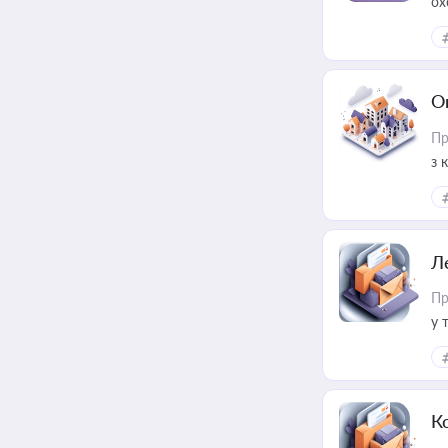
ох
О
Пр
з 
ме
пр
Л
Пр
у 
ри
К