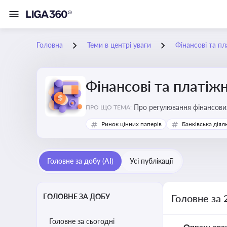
Головна
Теми в центрі уваги
Фінансові та пл
Фінансові та платіжн
ПРО ЩО ТЕМА:
Ринок цінних паперів
Банківська діял
Головне за добу (AI)
Усі публікації
ГОЛОВНЕ ЗА ДОБУ
Головне за 
Головне за сьогодні
Опрацьова