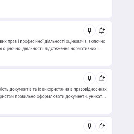
х прав і професійної діяльності оцінювачів, включно
і оціночної діяльності. Відстеження нормативних і
иста або бухгалтера під час оподаткування,
 статусу суб'єктів оціночної діяльності
сть документів та їх використання в правовідносинах,
а юристам правильно оформлювати документи, уникати
влади та контрагентами