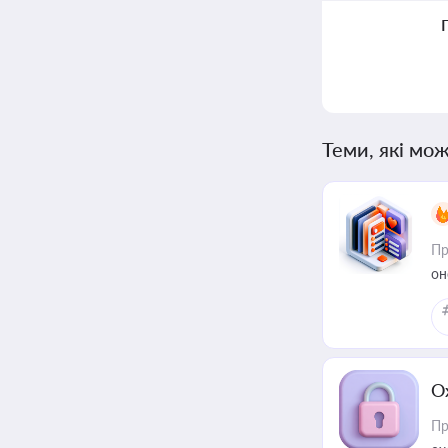
Теми, які мож
Пр
он
О
Пр