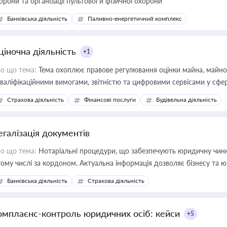
орони та організації пультової й фізичної охорони
Банківська діяльність
Паливно-енергетичний комплекс
ціночна діяльність
+1
о що тема:
Тема охоплює правове регулювання оцінки майна, майнови
кваліфікаційними вимогами, звітністю та цифровими сервісами у сфер
дійних змін у цій сфері корисне для власника бізнесу, керівника, юр
Страхова діяльність
Фінансові послуги
Будівельна діяльність
иватизації, оренди державного майна, корпоративних угод і перевірки
егалізація документів
о що тема:
Нотаріальні процедури, що забезпечують юридичну чинні
тому числі за кордоном. Актуальна інформація дозволяє бізнесу т
зиків недійсності та забезпечувати їх належне прийняття органами 
Банківська діяльність
Страхова діяльність
омплаєнс-контроль юридичних осіб: кейси
+5