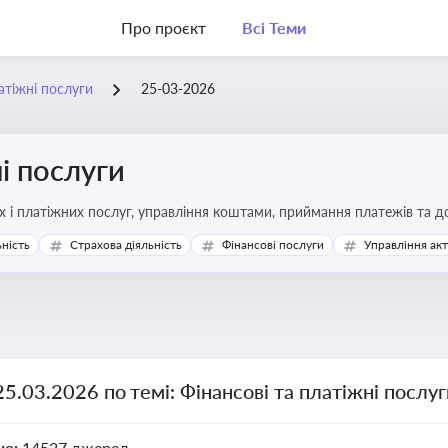
Про проєкт
Всі Теми
атіжні послуги
25-03-2026
і послуги
Про регулювання фінансових і платіжних послуг, управління коштами, прийм
ьність
Страхова діяльність
Фінансові послуги
Управління ак
25.03.2026 по темі: Фінансові та платіжні послу
но:
14527 джерел