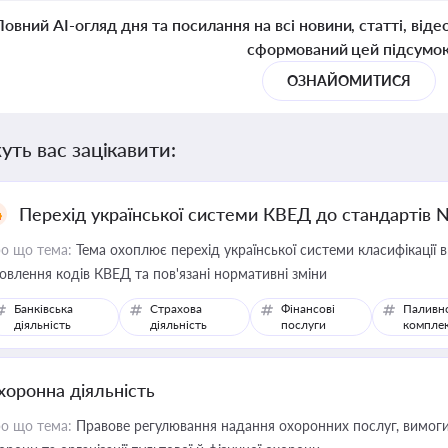
Повний AI-огляд дня та посилання на всі новини, статті, віде
сформований цей підсумо
ОЗНАЙОМИТИСЯ
уть вас зацікавити:
Перехід української системи КВЕД до стандартів 
о що тема:
Тема охоплює перехід української системи класифікації в
овлення кодів КВЕД та пов'язані нормативні зміни
Банківська
Страхова
Фінансові
Паливн
діяльність
діяльність
послуги
компле
хоронна діяльність
о що тема:
Правове регулювання надання охоронних послуг, вимоги д