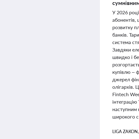
сумнівним
У 2026 роц
абонентів,
розвитку п
банків. Та
система ст
Завдяки ел
швидко і бе
розгортаєть
купівлю – 
джерел фіна
олігархів. 
Fintech Wee
інтеграцію 
наступним 
широкого сп
LIGA ZAKON