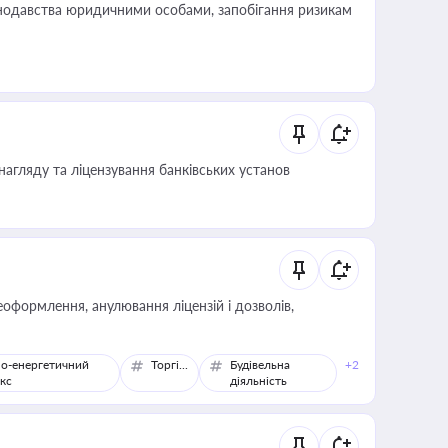
нодавства юридичними особами, запобігання ризикам
нагляду та ліцензування банківських установ
оформлення, анулювання ліцензій і дозволів,
о-енергетичний
Торгівля
Будівельна
+2
кс
діяльність