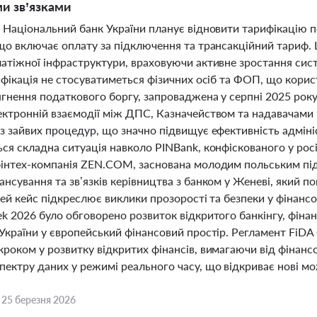
и зв’язками
і Національний банк України планує відновити тарифікацію п
 що включає оплату за підключення та трансакційний тариф.
латіжної інфраструктури, враховуючи активне зростання сис
рифікація не стосуватиметься фізичних осіб та ФОП, що кор
ягнення податкового боргу, запроваджена у серпні 2025 рок
ектронній взаємодії між ДПС, Казначейством та надавачами 
з зайвих процедур, що значно підвищує ефективність адмініс
ся складна ситуація навколо PINBank, конфіскованого у росі
фінтех-компанія ZEN.COM, заснована молодим польським пі
нсування та зв’язків керівництва з банком у Женеві, який п
Цей кейс підкреслює виклики прозорості та безпеки у фінансо
k 2026 було обговорено розвиток відкритого банкінгу, фінанс
України у європейський фінансовий простір. Регламент FiDA Є
кроком у розвитку відкритих фінансів, вимагаючи від фінанс
ектру даних у режимі реального часу, що відкриває нові мож
,
25 березня 2026