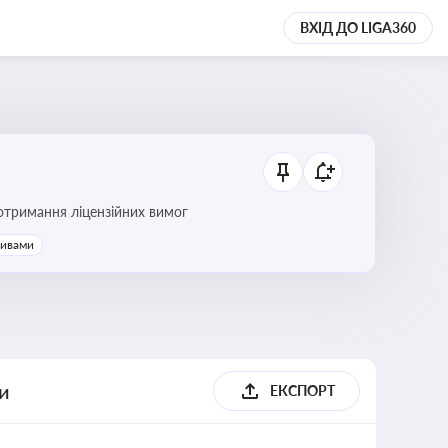
ВХІД ДО LIGA360
ання платежів та дотримання ліцензійних вимог
тивами
ги
ЕКСПОРТ