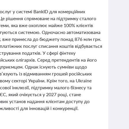
ослуг у системі BankID для комерційних
 Це рішення спрямоване на підтримку сталого
теми, яка вже охоплює майже 100% клієнтів
истуються системою. Одночасно автоматизована
у, вже принесла до бюджету понад 876 млн грн.
платіжних послуг списання коштів відбувається
трування податків. У сфері фінтеху
йських олігархів. Серед претендентів на його
дприємцем. Однак існують сумніви щодо
ов’язують із відмиванням грошей російських
вому секторі України. Крім того, на Ukraine
ової інклюзії, підтримку малого бізнесу та
С, який очікується у 2027 році, стане
ових установ надання клієнтам доступу до
ливості для інновацій і конкуренції.