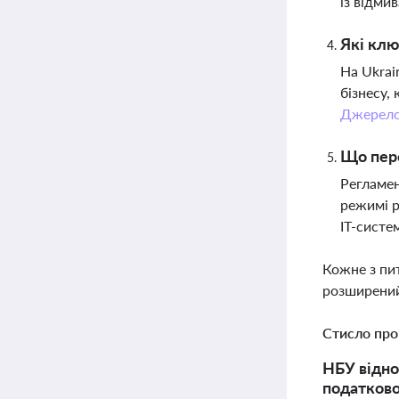
із відми
Які клю
На Ukrai
бізнесу,
Джерел
Що пере
Регламен
режимі р
ІТ-систе
Кожне з пи
розширений
Стисло про
НБУ відно
податково