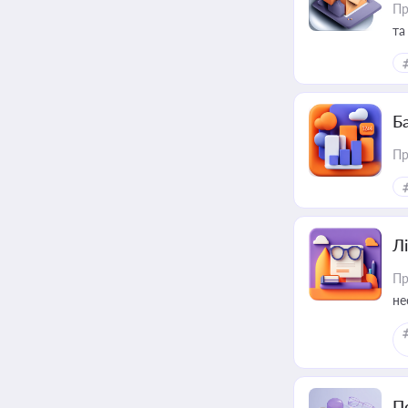
Пр
та
Ба
Пр
Лі
Пр
не
П