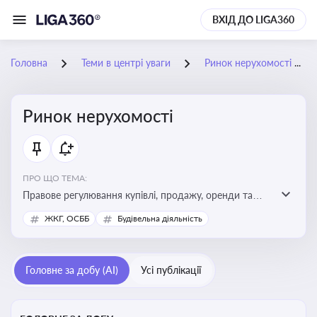
ВХІД ДО LIGA360
Головна
Теми в центрі уваги
Ринок нерухомості
Ринок нерухомості
ПРО ЩО ТЕМА:
Правове регулювання купівлі, продажу, оренди та
управління нерухомістю, що є ключовим для бізнесу,
ЖКГ, ОСББ
Будівельна діяльність
інвесторів, забудовників і власників об’єктів майна
Головне за добу (AI)
Усі публікації