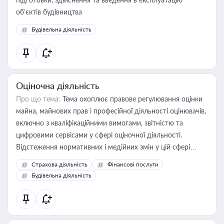
об’єктів будівництва
Будівельна діяльність
Оціночна діяльність
Про що тема:
Тема охоплює правове регулювання оцінки
майна, майнових прав і професійної діяльності оцінювачів,
включно з кваліфікаційними вимогами, звітністю та
цифровими сервісами у сфері оціночної діяльності.
Відстеження нормативних і медійних змін у цій сфері
корисне для власника бізнесу, керівника, юриста або
Страхова діяльність
Фінансові послуги
бухгалтера під час оподаткування, приватизації, оренди
Будівельна діяльність
державного майна, корпоративних угод і перевірки
статусу суб'єктів оціночної діяльності