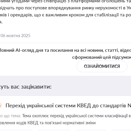
йними угодами через співпрацю з платформами оголошень та
відчать про поступове впорядкування ринку нерухомості в Ук
ків і орендарів, що є важливим кроком для стабілізації та р
я.
,
06 жовтня 2025
Повний AI-огляд дня та посилання на всі новини, статті, віде
сформований цей підсумо
ОЗНАЙОМИТИСЯ
уть вас зацікавити:
Перехід української системи КВЕД до стандартів 
о що тема:
Тема охоплює перехід української системи класифікації в
овлення кодів КВЕД та пов'язані нормативні зміни