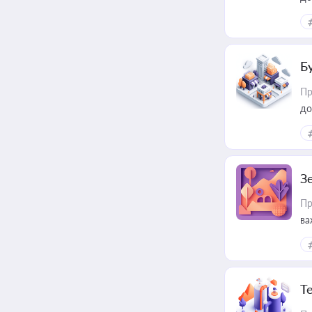
Б
Пр
до
З
Пр
ва
ре
Т