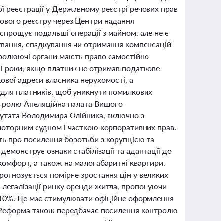
ї реєстрації у Державному реєстрі речових прав
нового реєстру через Центри надання
 спрощує подальші операції з майном, але не є
ування, спадкування чи отримання компенсацій
тролюючі органи мають право самостійно
ні роки, якщо платник не отримав податкове
ової адреси власника нерухомості, а
о для платників, щоб уникнути помилкових
онтролю Апеляційна палата Вищого
путата Володимира Олійника, включно з
 моторним судном і часткою корпоративних прав.
ть про посилення боротьби з корупцією та
емонструє ознаки стабілізації та адаптації до
 комфорт, а також на малогабаритні квартири.
рогнозується помірне зростання цін у великих
я легалізації ринку оренди житла, пропонуючи
5-10%. Це має стимулювати офіційне оформлення
. Реформа також передбачає посилення контролю