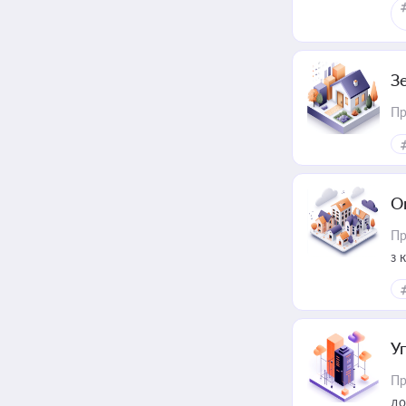
З
Пр
О
Пр
з 
ме
пр
У
Пр
до