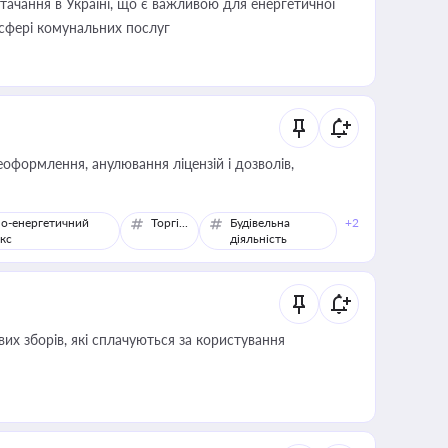
ачання в Україні, що є важливою для енергетичної
 сфері комунальних послуг
оформлення, анулювання ліцензій і дозволів,
о-енергетичний
Торгівля
Будівельна
+2
кс
діяльність
их зборів, які сплачуються за користування