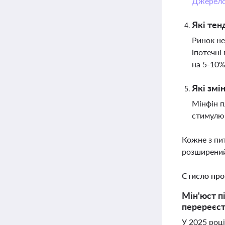
Джерел
Які тен
Ринок не
іпотечні
на 5-10
Які змі
Мінфін п
стимулюв
Кожне з пи
розширений
Стисло про
Мін'юст п
перереєст
У 2025 році