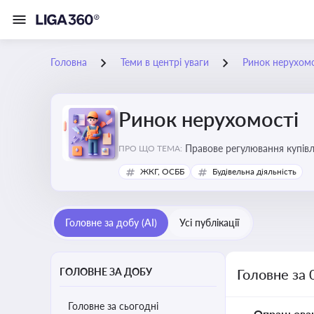
Головна
Теми в центрі уваги
Ринок нерухомо
Ринок нерухомості
Правове регулювання купівлі
ПРО ЩО ТЕМА:
об’єктів майна
ЖКГ, ОСББ
Будівельна діяльність
Головне за добу (AI)
Усі публікації
ГОЛОВНЕ ЗА ДОБУ
Головне за 
Головне за сьогодні
Опрацьова