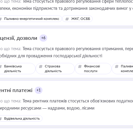
о що тема:
Тема стосується правового регулювання сфери теплопост
зпеки, економіки підприємств та дотримання законодавчих вимог у
Паливно-енергетичний комплекс
ЖКГ, ОСББ
цензії, дозволи
+6
о що тема:
Тема стосується правового регулювання отримання, пере
обхідних для провадження господарської діяльності
Банківська
Страхова
Фінансові
Паливн
діяльність
діяльність
послуги
компле
ентні платежі
+1
о що тема:
Тема рентних платежів стосується обов’язкових податков
иродними ресурсами — надрами, водою, лісами
Будівельна діяльність