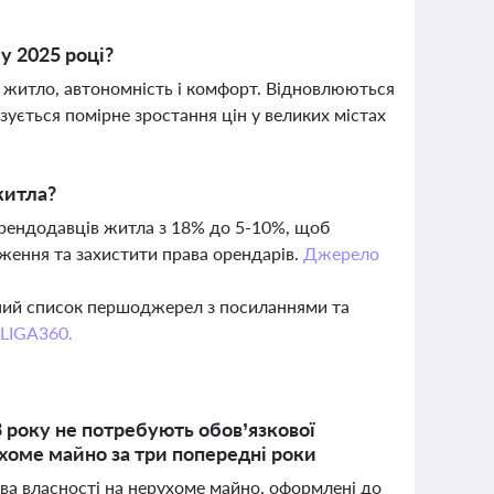
у 2025 році?
е житло, автономність і комфорт. Відновлюються
зується помірне зростання цін у великих містах
житла?
орендодавців житла з 18% до 5-10%, щоб
ження та захистити права орендарів.
Джерело
вний список першоджерел з посиланнями та
 LIGA360.
3 року не потребують обов’язкової
ухоме майно за три попередні роки
ава власності на нерухоме майно, оформлені до