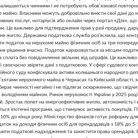
 залишаються чинними і не потребують обов’язкової повторно
е майно. Власники можуть добровільно внести свої дані до 
ивних послуг, нотаріусів або онлайн через портал «Дія», що
им. Це важливо для підтвердження прав у разі продажу, дар
ане житло. Державна податкова служба роз’яснила, що кон
ти податок на нерухоме майно фізичних осіб за три поперед
ня-рішення вчасно. Податок нараховується за місцем податк
а сплата без повідомлення звільняє від штрафів. Це важлив
 і своєчасно звіряти дані з податковою. У сфері судового к
ійного суду конфіскувала активи колишнього народного де
’єктами нерухомого майна в Черкасах та Київській області,
бирає чинності негайно і не підлягає оскарженню, що свідчи
володінням майном. Ринок нерухомості України у 2025 році д
й. Зростає попит на енергоефективне житло, автономність і
ься іпотечні програми, що стимулює активність покупців. П
-10% до кінця року. Міністерство фінансів готує реформу дл
даток на доходи фізичних осіб для орендодавців з 18% до 
ьшити податкові надходження та захистити права орендарів