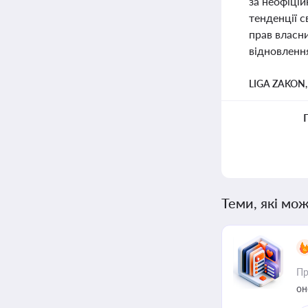
за неофіці
тенденції с
прав власни
відновленн
LIGA ZAKON
Теми, які мож
Пр
он