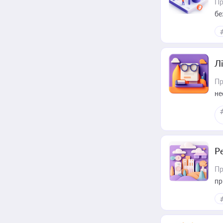
Пр
бе
Лі
Пр
не
Р
Пр
пр