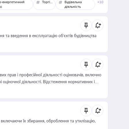
о-енергетичний
Торгівля
Будівельна
+10
кс
діяльність
я та введення в експлуатацію об’єктів будівництва
х прав і професійної діяльності оцінювачів, включно
і оціночної діяльності. Відстеження нормативних і
иста або бухгалтера під час оподаткування,
 статусу суб'єктів оціночної діяльності
включаючи їх збирання, оброблення та утилізацію,