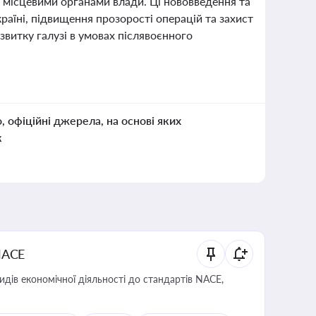
 місцевими органами влади. Ці нововведення та
раїні, підвищення прозорості операцій та захист
озвитку галузі в умовах післявоєнного
о, офіційні джерела, на основі яких
к
NACE
идів економічної діяльності до стандартів NACE,