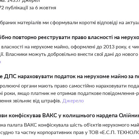
72 публікації за 6 жовтня
ібраних матеріалів ми сформували короткі відповіді на актуал
ібно повторно реєструвати право власності на нерух
а власності на нерухоме майно, оформлені до 2013 року, є ч
ії. Власники можуть добровільно внести свої дані до новог
о
 ДПС нараховувати податок на нерухоме майно за п
тролюючі органи мають право самостійно нараховувати подат
і роки, якщо платник не отримав податкове повідомлення-р
ення звільняє від штрафів.
Джерело
иви конфіскував ВАКС у колишнього нардепа Олійни
на палата ВАКС конфіскувала шість об'єктів нерухомого майна
судно та частку корпоративних прав у ТОВ «Е.С.П. ТЕХНОЛ