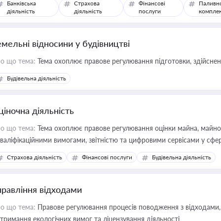
Банківська
Страхова
Фінансові
Паливн
діяльність
діяльність
послуги
компле
емельні відносини у будівництві
о що тема:
Тема охоплює правове регулювання підготовки, здійсненн
Будівельна діяльність
ціночна діяльність
о що тема:
Тема охоплює правове регулювання оцінки майна, майнови
кваліфікаційними вимогами, звітністю та цифровими сервісами у сфер
дійних змін у цій сфері корисне для власника бізнесу, керівника, юр
Страхова діяльність
Фінансові послуги
Будівельна діяльність
иватизації, оренди державного майна, корпоративних угод і перевірки
правління відходами
о що тема:
Правове регулювання процесів поводження з відходами, 
тримання екологічних вимог та ліцензування діяльності