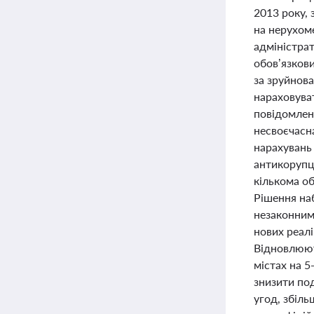
2013 року,
на нерухом
адміністрат
обов’язков
за зруйнов
нараховува
повідомлен
несвоєчасн
нарахувань
антикорупц
кількома об
Рішення на
незаконним 
нових реалі
Відновлюют
містах на 5
знизити по
угод, збіл