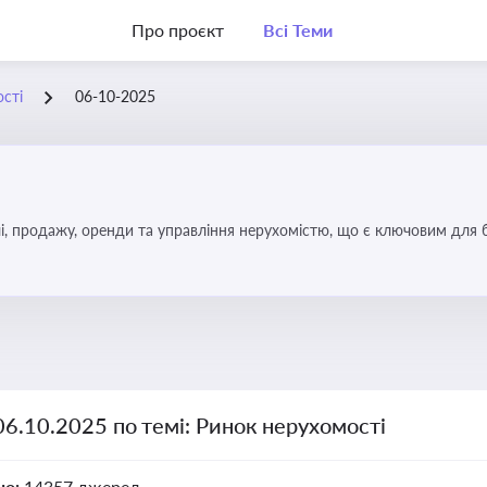
Про проєкт
Всі Теми
сті
06-10-2025
, продажу, оренди та управління нерухомістю, що є ключовим для біз
06.10.2025 по темі: Ринок нерухомості
но:
14357 джерел