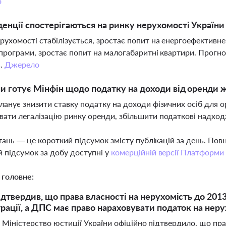
о
денції спостерігаються на ринку нерухомості України 
рухомості стабілізується, зростає попит на енергоефективн
 програми, зростає попит на малогабаритні квартири. Прогно
%.
Джерело
ни готує Мінфін щодо податку на доходи від оренди 
ланує знизити ставку податку на доходи фізичних осіб для 
ати легалізацію ринку оренди, збільшити податкові надход
тань — це короткий підсумок змісту публікацій за день. По
 підсумок за добу доступні у
комерційній версії Платформи
 головне:
ідтвердив, що права власності на нерухомість до 201
рації, а ДПС має право нараховувати податок на нер
 Міністерство юстиції України офіційно підтвердило, що пр