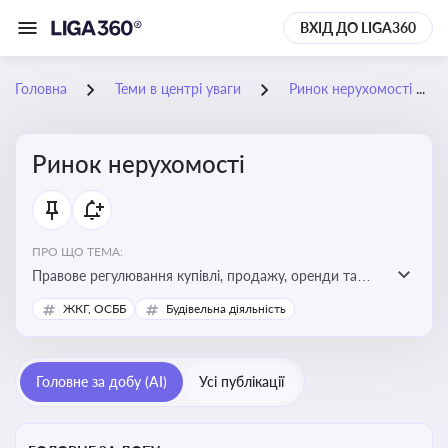
ВХІД ДО LIGA360
Головна
Теми в центрі уваги
Ринок нерухомості
Ринок нерухомості
ПРО ЩО ТЕМА:
Правове регулювання купівлі, продажу, оренди та
управління нерухомістю, що є ключовим для бізнесу,
ЖКГ, ОСББ
Будівельна діяльність
інвесторів, забудовників і власників об’єктів майна
Головне за добу (AI)
Усі публікації