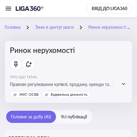
ВХІД ДО LIGA360
Головна
Теми в центрі уваги
Ринок нерухомості
Ринок нерухомості
ПРО ЩО ТЕМА:
Правове регулювання купівлі, продажу, оренди та
управління нерухомістю, що є ключовим для бізнесу,
ЖКГ, ОСББ
Будівельна діяльність
інвесторів, забудовників і власників об’єктів майна
Головне за добу (AI)
Усі публікації