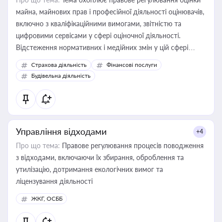
майна, майнових прав і професійної діяльності оцінювачів,
включно з кваліфікаційними вимогами, звітністю та
цифровими сервісами у сфері оціночної діяльності.
Відстеження нормативних і медійних змін у цій сфері
корисне для власника бізнесу, керівника, юриста або
Страхова діяльність
Фінансові послуги
бухгалтера під час оподаткування, приватизації, оренди
Будівельна діяльність
державного майна, корпоративних угод і перевірки
статусу суб'єктів оціночної діяльності
Управління відходами
+4
Про що тема:
Правове регулювання процесів поводження
з відходами, включаючи їх збирання, оброблення та
утилізацію, дотримання екологічних вимог та
ліцензування діяльності
ЖКГ, ОСББ