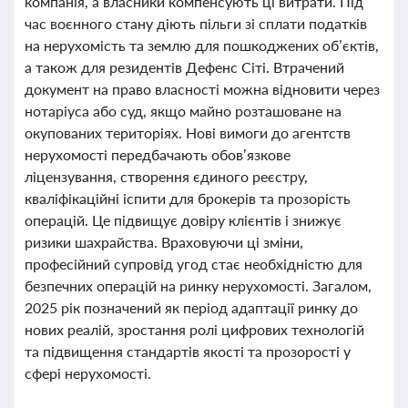
компанія, а власники компенсують ці витрати. Під
час воєнного стану діють пільги зі сплати податків
на нерухомість та землю для пошкоджених об’єктів,
а також для резидентів Дефенс Сіті. Втрачений
документ на право власності можна відновити через
нотаріуса або суд, якщо майно розташоване на
окупованих територіях. Нові вимоги до агентств
нерухомості передбачають обов’язкове
ліцензування, створення єдиного реєстру,
кваліфікаційні іспити для брокерів та прозорість
операцій. Це підвищує довіру клієнтів і знижує
ризики шахрайства. Враховуючи ці зміни,
професійний супровід угод стає необхідністю для
безпечних операцій на ринку нерухомості. Загалом,
2025 рік позначений як період адаптації ринку до
нових реалій, зростання ролі цифрових технологій
та підвищення стандартів якості та прозорості у
сфері нерухомості.