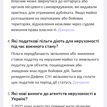
Власник може звернутися до нотаріуса або
органів місцевого самоврядування, які видавали
оригінал, для отримання дубліката. Якщо майно
розташоване на окупованих або бойових
територіях, відновлення можливе через судове
визнання права власності.
Джерело
Які податкові пільги діють для нерухомості
під час воєнного стану?
Пільги передбачають звільнення або зниження
ставок податку на нерухоме майно та земельного
податку для об'єктів, пошкоджених або
знищених внаслідок бойових дій. Також
резиденти Дефенс Сіті звільняються від сплати
цих податків на період дії статусу.
Джерело
Які нові вимоги до агентств нерухомості в
Україні?
З 2025 року агентства повинні мати ліцензію,