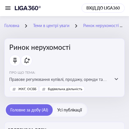
ВХІД ДО LIGA360
Головна
Теми в центрі уваги
Ринок нерухомості
Ринок нерухомості
ПРО ЩО ТЕМА:
Правове регулювання купівлі, продажу, оренди та
управління нерухомістю, що є ключовим для бізнесу,
ЖКГ, ОСББ
Будівельна діяльність
інвесторів, забудовників і власників об’єктів майна
Головне за добу (AI)
Усі публікації