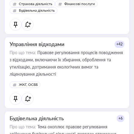
корисне для власника бізнесу, керівника, юриста або
Страхова діяльність
Фінансові послуги
бухгалтера під час оподаткування, приватизації, оренди
Будівельна діяльність
державного майна, корпоративних угод і перевірки
статусу суб'єктів оціночної діяльності
Управління відходами
+42
Про що тема:
Правове регулювання процесів поводження
з відходами, включаючи їх збирання, оброблення та
утилізацію, дотримання екологічних вимог та
ліцензування діяльності
ЖКГ, ОСББ
Будівельна діяльність
+6
Про що тема:
Тема охоплює правове регулювання
здійснення будівельної діяльності, порядок отримання