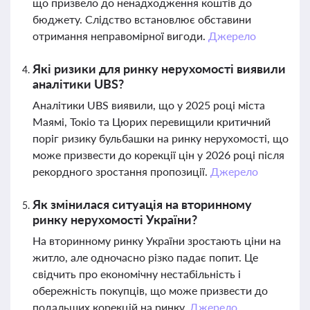
що призвело до ненадходження коштів до
бюджету. Слідство встановлює обставини
отримання неправомірної вигоди.
Джерело
Які ризики для ринку нерухомості виявили
аналітики UBS?
Аналітики UBS виявили, що у 2025 році міста
Маямі, Токіо та Цюрих перевищили критичний
поріг ризику бульбашки на ринку нерухомості, що
може призвести до корекції цін у 2026 році після
рекордного зростання пропозиції.
Джерело
Як змінилася ситуація на вторинному
ринку нерухомості України?
На вторинному ринку України зростають ціни на
житло, але одночасно різко падає попит. Це
свідчить про економічну нестабільність і
обережність покупців, що може призвести до
подальших корекцій на ринку.
Джерело