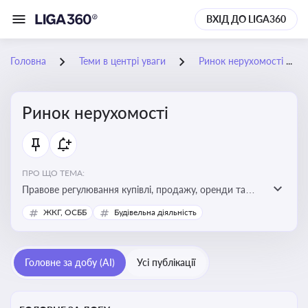
ВХІД ДО LIGA360
Головна
Теми в центрі уваги
Ринок нерухомості
Ринок нерухомості
ПРО ЩО ТЕМА:
Правове регулювання купівлі, продажу, оренди та
управління нерухомістю, що є ключовим для бізнесу,
ЖКГ, ОСББ
Будівельна діяльність
інвесторів, забудовників і власників об’єктів майна
Головне за добу (AI)
Усі публікації