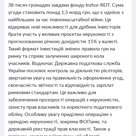
38 тисяч громадян завдяки фонду Inzhur REIT. Сума
угоди становить понад 1,5 млрд грн, що є однією з
найбільших за час повномасштабної війни. Це
відкриває нові можливості для дрібних інвесторів
брати участь у великих проєктах нерухомості з
прогнозованою річною дохідністю 15% у валюті.
Такий формат інвестицій змінює правила гри на
ринку та сприяє залученню широкого кола
учасників. Водночас Державна податкова служба
України посилює контроль за діяльністю рієлторів,
звертаючи увагу на правильність оформлення угод,
своєчасність звітності та відповідність зарплат
ринковим стандартам. Це важливо для
забезпечення прозорості операцій з нерухомістю,
захисту прав власників та коректного податкового
обліку. Особливу увагу приділено операціям з
орендою нерухомості, зокрема ФОПами, та
державній реєстрації прав власності. Також у
регіонах, зокрема в Чернівецькій області,