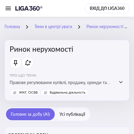
ВХІД ДО LIGA360
Головна
Теми в центрі уваги
Ринок нерухомості
Ринок нерухомості
ПРО ЩО ТЕМА:
Правове регулювання купівлі, продажу, оренди та
управління нерухомістю, що є ключовим для бізнесу,
ЖКГ, ОСББ
Будівельна діяльність
інвесторів, забудовників і власників об’єктів майна
Головне за добу (AI)
Усі публікації