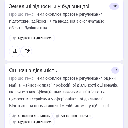
Земельні відносини у будівництві
+18
Про що тема:
Тема охоплює правове регулювання
підготовки, здійснення та введення в експлуатацію
об’єктів будівництва
Будівельна діяльність
Оціночна діяльність
+7
Про що тема:
Тема охоплює правове регулювання оцінки
майна, майнових прав і професійної діяльності оцінювачів,
включно з кваліфікаційними вимогами, звітністю та
цифровими сервісами у сфері оціночної діяльності.
Відстеження нормативних і медійних змін у цій сфері
корисне для власника бізнесу, керівника, юриста або
Страхова діяльність
Фінансові послуги
бухгалтера під час оподаткування, приватизації, оренди
Будівельна діяльність
державного майна, корпоративних угод і перевірки