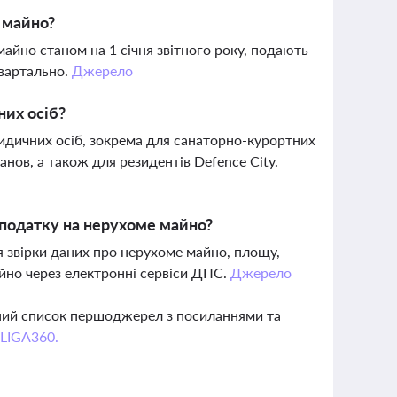
 майно?
йно станом на 1 січня звітного року, подають
квартально.
Джерело
них осіб?
ридичних осіб, зокрема для санаторно-курортних
танов, а також для резидентів Defence City.
 податку на нерухоме майно?
 звірки даних про нерухоме майно, площу,
ійно через електронні сервіси ДПС.
Джерело
вний список першоджерел з посиланнями та
 LIGA360.