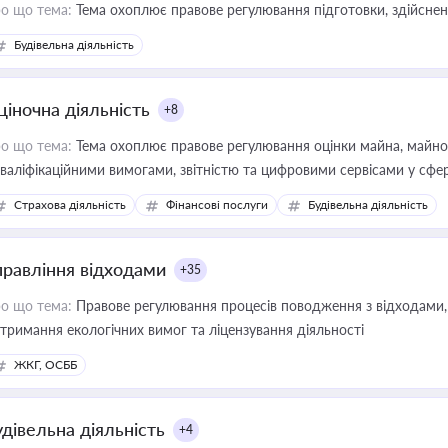
о що тема:
Тема охоплює правове регулювання підготовки, здійсненн
Будівельна діяльність
ціночна діяльність
+8
о що тема:
Тема охоплює правове регулювання оцінки майна, майнови
кваліфікаційними вимогами, звітністю та цифровими сервісами у сфер
дійних змін у цій сфері корисне для власника бізнесу, керівника, юр
Страхова діяльність
Фінансові послуги
Будівельна діяльність
иватизації, оренди державного майна, корпоративних угод і перевірки
правління відходами
+35
о що тема:
Правове регулювання процесів поводження з відходами, 
тримання екологічних вимог та ліцензування діяльності
ЖКГ, ОСББ
удівельна діяльність
+4