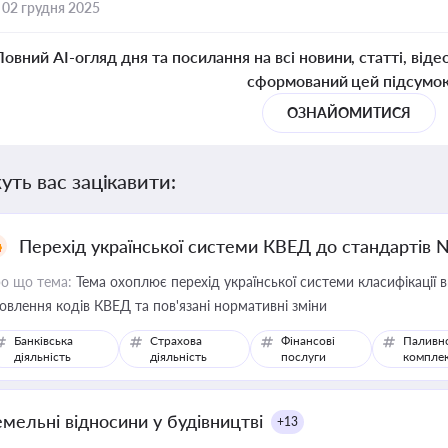
,
02 грудня 2025
Повний AI-огляд дня та посилання на всі новини, статті, віде
сформований цей підсумо
ОЗНАЙОМИТИСЯ
уть вас зацікавити:
Перехід української системи КВЕД до стандартів 
о що тема:
Тема охоплює перехід української системи класифікації в
овлення кодів КВЕД та пов'язані нормативні зміни
Банківська
Страхова
Фінансові
Паливн
діяльність
діяльність
послуги
компле
емельні відносини у будівництві
+13