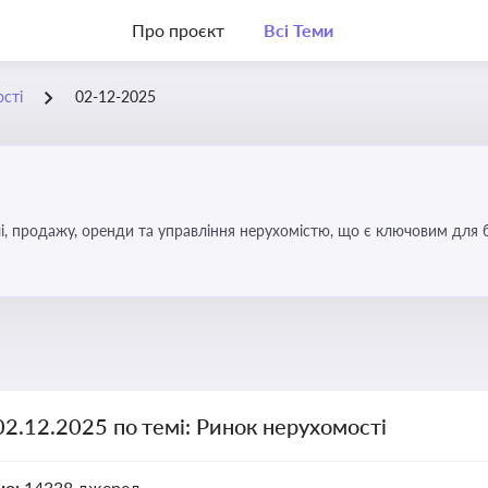
Про проєкт
Всі Теми
сті
02-12-2025
, продажу, оренди та управління нерухомістю, що є ключовим для біз
02.12.2025 по темі: Ринок нерухомості
но:
14338 джерел