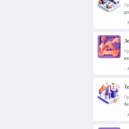
Пр
до
З
Пр
ва
ре
Т
Пр
бе