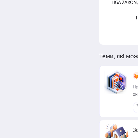
LIGA ZAKON
Теми, які мож
Пр
он
З