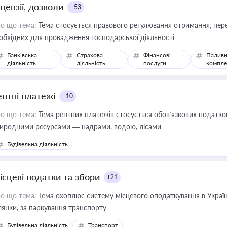
цензії, дозволи
+53
о що тема:
Тема стосується правового регулювання отримання, пере
обхідних для провадження господарської діяльності
Банківська
Страхова
Фінансові
Паливн
діяльність
діяльність
послуги
компле
ентні платежі
+10
о що тема:
Тема рентних платежів стосується обов’язкових податков
иродними ресурсами — надрами, водою, лісами
Будівельна діяльність
ісцеві податки та збори
+21
о що тема:
Тема охоплює систему місцевого оподаткування в Україні
ділянки, за паркування транспорту
Будівельна діяльність
Транспорт