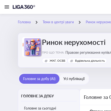
Головна
Теми в центрі уваги
Ринок нерухомо
Ринок нерухомості
Правове регулювання купівлі
ПРО ЩО ТЕМА:
об’єктів майна
ЖКГ, ОСББ
Будівельна діяльність
Головне за добу (AI)
Усі публікації
ГОЛОВНЕ ЗА ДОБУ
Головне за 
Головне за сьогодні
Опрацьова