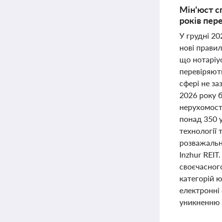
Мін'юст с
років пер
У грудні 2
нові правил
що нотаріус
перевіряють
сфері не за
2026 року 
нерухомості
понад 350 
технології 
розважально
Inzhur REIT
своєчасног
категорій 
електронні 
уникненню 