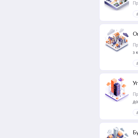
Пр
О
Пр
з 
ме
пр
У
Пр
до
Б