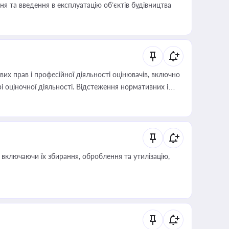
я та введення в експлуатацію об’єктів будівництва
х прав і професійної діяльності оцінювачів, включно
і оціночної діяльності. Відстеження нормативних і
иста або бухгалтера під час оподаткування,
 статусу суб'єктів оціночної діяльності
включаючи їх збирання, оброблення та утилізацію,