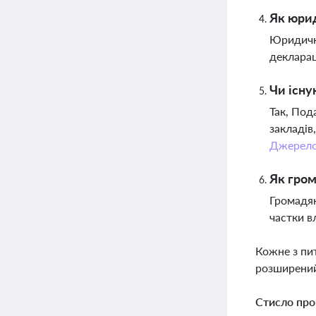
Як юрид
Юридичні
декларац
Чи існу
Так, Под
закладів
Джерел
Як гром
Громадян
частки в
Кожне з пи
розширений
Стисло про