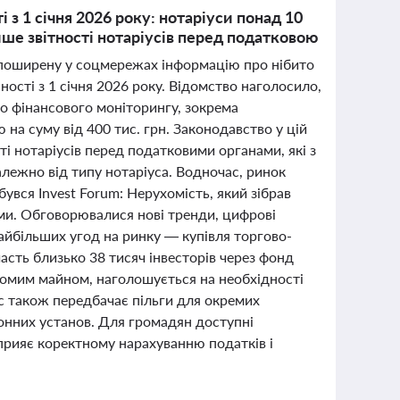
 з 1 січня 2026 року: нотаріуси понад 10
ше звітності нотаріусів перед податковою
о поширену у соцмережах інформацію про нібито
ності з 1 січня 2026 року. Відомство наголосило,
го фінансового моніторингу, зокрема
на суму від 400 тис. грн. Законодавство у цій
ті нотаріусів перед податковими органами, які з
лежно від типу нотаріуса. Водночас, ринок
бувся Invest Forum: Нерухомість, який зібрав
ами. Обговорювалися нові тренди, цифрові
найбільших угод на ринку — купівля торгово-
часть близько 38 тисяч інвесторів через фонд
ухомим майном, наголошується на необхідності
с також передбачає пільги для окремих
ронних установ. Для громадян доступні
сприяє коректному нарахуванню податків і