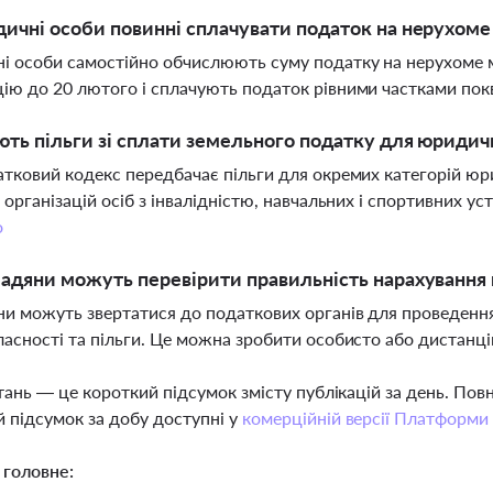
ичні особи повинні сплачувати податок на нерухоме
 особи самостійно обчислюють суму податку на нерухоме ма
ію до 20 лютого і сплачують податок рівними частками по
ють пільги зі сплати земельного податку для юридич
атковий кодекс передбачає пільги для окремих категорій ю
, організацій осіб з інвалідністю, навчальних і спортивних ус
о
адяни можуть перевірити правильність нарахування
и можуть звертатися до податкових органів для проведення
ласності та пільги. Це можна зробити особисто або дистанц
тань — це короткий підсумок змісту публікацій за день. По
 підсумок за добу доступні у
комерційній версії Платформи
 головне: