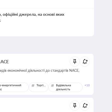
о, офіційні джерела, на основі яких
к
NACE
идів економічної діяльності до стандартів NACE,
о-енергетичний
Торгівля
Будівельна
+10
кс
діяльність