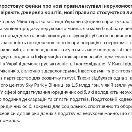
простовує фейки про нові правила купівлі нерухомості
евіряють джерела коштів, нові правила стосуються ли
025 року Міністерство юстиції України офіційно спростувал
а купівлі-продажу нерухомого майна, які мали б набрати чин
и понад десять років виконують функції суб'єктів первинно
 законність походження коштів при операціях з нерухомістю 
знало змін, а нововведення стосуються лише порядку звітнос
будуть подавати інформацію щоквартально або щомісячно за
 в Україні демонструє активність і консолідацію. У Києві від
учасників, включно з девелоперами, інвесторами та рієлтор
та партнерство для розвитку галузі. Також відбулася одна з 
го центру Sky Park у Вінниці за 1,5 млрд грн, у якій взяли у
. У сфері оподаткування юридичних осіб, які володіють нер
о подання декларацій та сплати податків. Податковий кодек
юридичних осіб, зокрема для соціальних, спортивних та обо
сервіси для звірки даних з податку на нерухоме майно, що 
помилок.