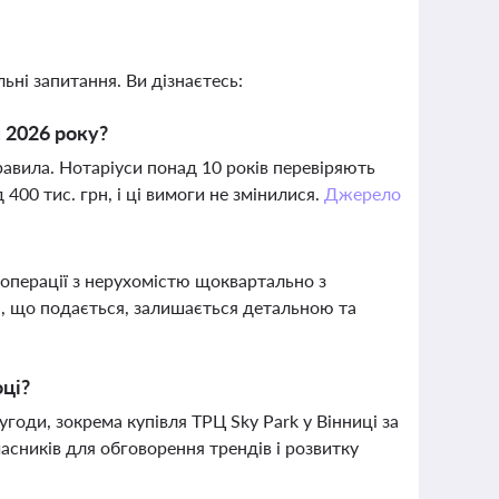
ьні запитання. Ви дізнаєтесь:
я 2026 року?
равила. Нотаріуси понад 10 років перевіряють
00 тис. грн, і ці вимоги не змінилися.
Джерело
о операції з нерухомістю щоквартально з
я, що подається, залишається детальною та
оці?
угоди, зокрема купівля ТРЦ Sky Park у Вінниці за
асників для обговорення трендів і розвитку