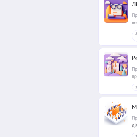
Лі
Пр
не
Р
Пр
пр
М
Пр