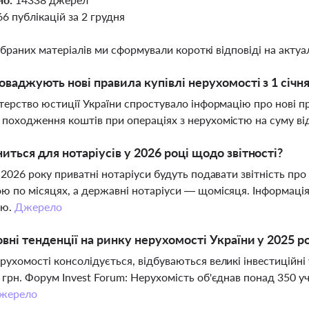
66 публікацій за 2 грудня
ібраних матеріалів ми сформували короткі відповіді на актуал
оваджують нові правила купівлі нерухомості з 1 січн
стерство юстиції України спростувало інформацію про нові п
походження коштів при операціях з нерухомістю на суму від 4
иться для нотаріусів у 2026 році щодо звітності?
я 2026 року приватні нотаріуси будуть подавати звітність пр
ю по місяцях, а державні нотаріуси — щомісяця. Інформаці
ою.
Джерело
овні тенденції на ринку нерухомості України у 2025 р
рухомості консолідується, відбуваються великі інвестиційні 
 грн. Форум Invest Forum: Нерухомість об'єднав понад 350 уч
жерело