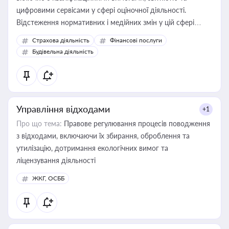
цифровими сервісами у сфері оціночної діяльності.
Відстеження нормативних і медійних змін у цій сфері
корисне для власника бізнесу, керівника, юриста або
Страхова діяльність
Фінансові послуги
бухгалтера під час оподаткування, приватизації, оренди
Будівельна діяльність
державного майна, корпоративних угод і перевірки
статусу суб'єктів оціночної діяльності
Управління відходами
+1
Про що тема:
Правове регулювання процесів поводження
з відходами, включаючи їх збирання, оброблення та
утилізацію, дотримання екологічних вимог та
ліцензування діяльності
ЖКГ, ОСББ