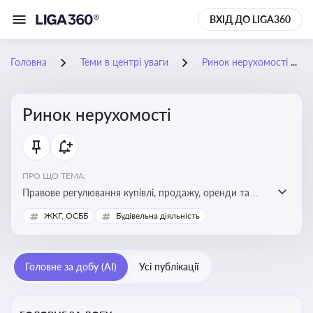
ВХІД ДО LIGA360
Головна
Теми в центрі уваги
Ринок нерухомості
Ринок нерухомості
ПРО ЩО ТЕМА:
Правове регулювання купівлі, продажу, оренди та
управління нерухомістю, що є ключовим для бізнесу,
ЖКГ, ОСББ
Будівельна діяльність
інвесторів, забудовників і власників об’єктів майна
Головне за добу (AI)
Усі публікації