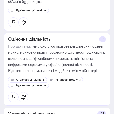
об’єктів будівництва
Будівельна діяльність
Оціночна діяльність
+8
Про що тема:
Тема охоплює правове регулювання оцінки
майна, майнових прав і професійної діяльності оцінювачів,
включно з кваліфікаційними вимогами, звітністю та
цифровими сервісами у сфері оціночної діяльності.
Відстеження нормативних і медійних змін у цій сфері
корисне для власника бізнесу, керівника, юриста або
Страхова діяльність
Фінансові послуги
бухгалтера під час оподаткування, приватизації, оренди
Будівельна діяльність
державного майна, корпоративних угод і перевірки
статусу суб'єктів оціночної діяльності
Управління відходами
+35