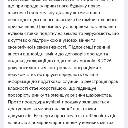
що при продажу приватного будинку право
власності на земельну ділянку автоматично
переходить до нового власника без зміни цільового
призначення. Для бізнесу у Запоріжжі встановлено
нульові ставки податку на землю та нерухомість, що
є суттєвою підтримкою в умовах війни та
економічної невизначеності. Підприємці повинні
внести відповідні зміни до договорів оренди та
подати декларації до податкових органів. З 2026
року посилюється контроль за операціями з
нерухомістю: нотаріуси передають більше
інформації до податкової служби, а реєстрація прав
власності стає жорсткішою, що підвищує
прозорість ринку та зменшує ризики шахрайства.
Проте процедура купівлі-продажу залишається
доступною за умови належної підготовки
документів. Експерти прогнозують стабільність цін
на житло з помірним зростанням у великих містах,