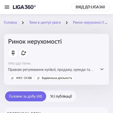
ВХІД ДО LIGA360
Головна
Теми в центрі уваги
Ринок нерухомості
Ринок нерухомості
ПРО ЩО ТЕМА:
Правове регулювання купівлі, продажу, оренди та
управління нерухомістю, що є ключовим для бізнесу,
ЖКГ, ОСББ
Будівельна діяльність
інвесторів, забудовників і власників об’єктів майна
Головне за добу (AI)
Усі публікації