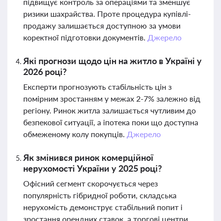
підвищує контроль за операціями та зменшує
ризики шахрайства. Проте процедура купівлі-
продажу залишається доступною за умови
коректної підготовки документів.
Джерело
Які прогнози щодо цін на житло в Україні у
2026 році?
Експерти прогнозують стабільність цін з
помірним зростанням у межах 2-7% залежно від
регіону. Ринок житла залишається чутливим до
безпекової ситуації, а іпотека поки що доступна
обмеженому колу покупців.
Джерело
Як змінився ринок комерційної
нерухомості України у 2025 році?
Офісний сегмент скорочується через
популярність гібридної роботи, складська
нерухомість демонструє стабільний попит і
зростання орендних ставок, а торгові центри