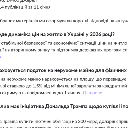
14 публікацій за 11 січня
ібраних матеріалів ми сформували короткі відповіді на актуал
де динаміка цін на житло в Україні у 2026 році?
 стабільної безпекової та економічної ситуації ціни на житло 
ії на вторинному ринку та підтримка державних програм сп
о
аховується податок на нерухоме майно для фізичних о
на нерухоме майно нараховується на площу, що перевищує но
), зі ставкою до 1,5% від мінімальної зарплати за квадратни
 отримують повідомлення до 1 липня.
Джерело
лив має ініціатива Дональда Трампа щодо купівлі іп
ва Трампа купити іпотечні облігації на 200 млрд доларів спр
ня щомісячних платежів, що може зробити житло більш дос