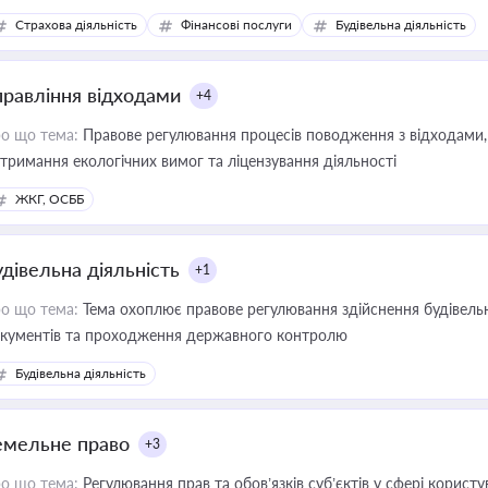
дійних змін у цій сфері корисне для власника бізнесу, керівника, юр
Страхова діяльність
Фінансові послуги
Будівельна діяльність
иватизації, оренди державного майна, корпоративних угод і перевірки
правління відходами
+4
о що тема:
Правове регулювання процесів поводження з відходами, 
тримання екологічних вимог та ліцензування діяльності
ЖКГ, ОСББ
удівельна діяльність
+1
о що тема:
Тема охоплює правове регулювання здійснення будівельн
кументів та проходження державного контролю
Будівельна діяльність
емельне право
+3
о що тема:
Регулювання прав та обов’язків суб’єктів у сфері корист