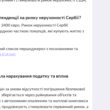
тенденції на ринку нерухомості Сербії?
 2400 євро. Ринок нерухомості Сербії
ордною часткою покупців, які купують житло з
вний список першоджерел з посиланнями та
 LIGA360.
вила нарахування податку та вплив
цін за умови відсутності погіршення безпекової
зберігається через руйнування об'єктів та
и з автономним опаленням та житлові комплекси
», продовжують стимулювати первинний ринок, а