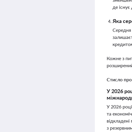
де існує
Яка сер
Середня 
залишаєт
кредито
Кожне з пи
розширений
Стисло про
У 2026 ро
міжнародн
У 2026 році
та економіч
відкладені
з резервни