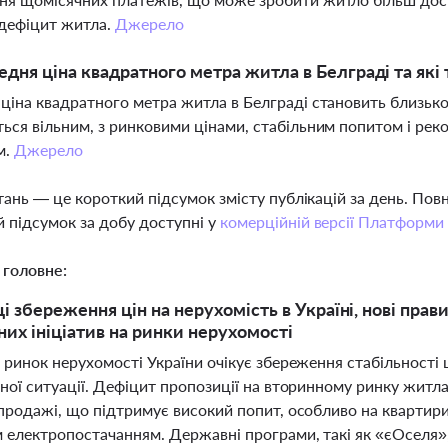
 дефіцит житла.
Джерело
едня ціна квадратного метра житла в Белграді та які 
ціна квадратного метра житла в Белграді становить близько
ься вільним, з ринковими цінами, стабільним попитом і рек
м.
Джерело
тань — це короткий підсумок змісту публікацій за день. По
 підсумок за добу доступні у
комерційній версії Платформи
 головне:
ці збереження цін на нерухомість в Україні, нові пра
их ініціатив на ринки нерухомості
 ринок нерухомості України очікує збереження стабільності 
ної ситуації. Дефіцит пропозиції на вторинному ринку житла 
 продажі, що підтримує високий попит, особливо на квартир
м електропостачанням. Державні програми, такі як «єОселя