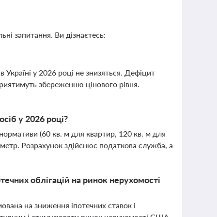
ьні запитання. Ви дізнаєтесь:
в Україні у 2026 році не знизяться. Дефіцит
риятимуть збереженню цінового рівня.
сіб у 2026 році?
рмативи (60 кв. м для квартир, 120 кв. м для
й метр. Розрахунок здійснює податкова служба, а
отечних облігацій на ринок нерухомості
ямована на зниження іпотечних ставок і
тупним і стимулювати ринок нерухомості США,