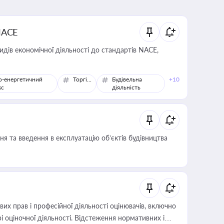
NACE
идів економічної діяльності до стандартів NACE,
о-енергетичний
Торгівля
Будівельна
+10
кс
діяльність
я та введення в експлуатацію об’єктів будівництва
х прав і професійної діяльності оцінювачів, включно
і оціночної діяльності. Відстеження нормативних і