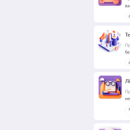
ва
ре
Т
Пр
бе
Лі
Пр
не