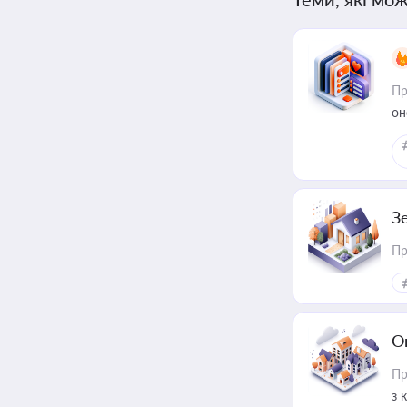
Пр
он
З
Пр
О
Пр
з 