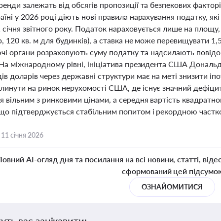
ренди залежать від обсягів пропозиції та безпекових факто
аїні у 2026 році діють нові правила нарахування податку, які
 січня звітного року. Податок нараховується лише на площу
, 120 кв. м для будинків), а ставка не може перевищувати 1,
і органи розраховують суму податку та надсилають повідо
 На міжнародному рівні, ініціатива президента США Дональд
ів доларів через державні структури має на меті знизити іп
линути на ринок нерухомості США, де існує значний дефіцит
я вільним з ринковими цінами, а середня вартість квадратно
 що підтверджується стабільним попитом і рекордною частко
,
11 січня 2026
Повний AI-огляд дня та посилання на всі новини, статті, віде
сформований цей підсумо
ОЗНАЙОМИТИСЯ
уть вас зацікавити: