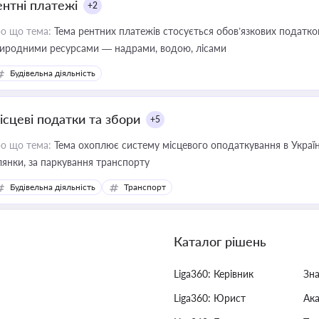
ентні платежі
+2
о що тема:
Тема рентних платежів стосується обов’язкових податков
иродними ресурсами — надрами, водою, лісами
Будівельна діяльність
ісцеві податки та збори
+5
о що тема:
Тема охоплює систему місцевого оподаткування в Україні
ділянки, за паркування транспорту
Будівельна діяльність
Транспорт
Каталог рішень
Liga360: Керівник
Зн
Liga360: Юрист
Ак