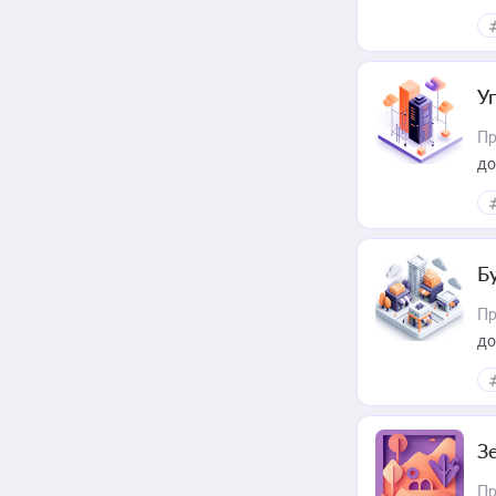
ме
пр
У
Пр
до
Б
Пр
до
З
Пр