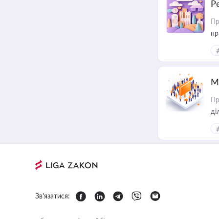
Р
Пр
пр
М
Пр
Зв'язатися: