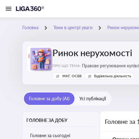
Головна
Теми в центрі уваги
Ринок нерухомо
Ринок нерухомості
Правове регулювання купівлі
ПРО ЩО ТЕМА:
об’єктів майна
ЖКГ, ОСББ
Будівельна діяльність
Головне за добу (AI)
Усі публікації
ГОЛОВНЕ ЗА ДОБУ
Головне за 
Головне за сьогодні
Опрацьова