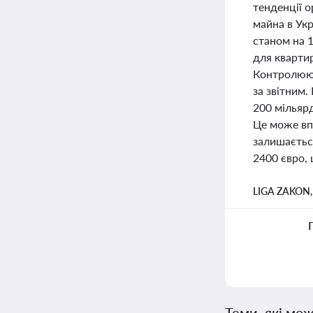
тенденції о
майна в Укр
станом на 1
для квартир
Контролююч
за звітним.
200 мільярд
Це може вп
залишаєтьс
2400 євро,
LIGA ZAKON
Теми, які мож