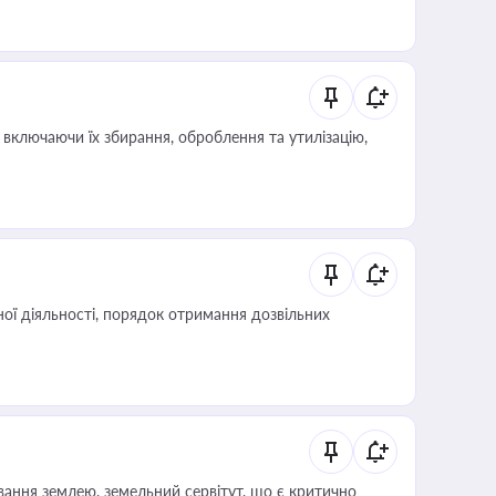
иста або бухгалтера під час оподаткування,
 статусу суб'єктів оціночної діяльності
включаючи їх збирання, оброблення та утилізацію,
ої діяльності, порядок отримання дозвільних
ування землею, земельний сервітут, що є критично