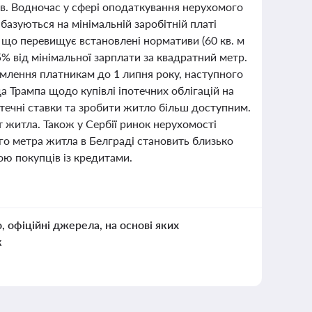
рів. Водночас у сфері оподаткування нерухомого
 базуються на мінімальній заробітній платі
, що перевищує встановлені нормативи (60 кв. м
5% від мінімальної зарплати за квадратний метр.
млення платникам до 1 липня року, наступного
а Трампа щодо купівлі іпотечних облігацій на
отечні ставки та зробити житло більш доступним.
 житла. Також у Сербії ринок нерухомості
го метра житла в Белграді становить близько
ю покупців із кредитами.
о, офіційні джерела, на основі яких
к