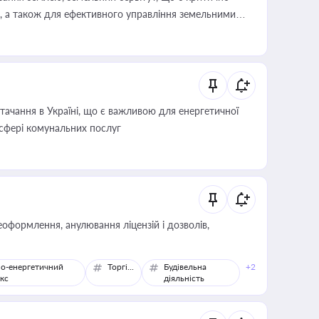
, а також для ефективного управління земельними
ачання в Україні, що є важливою для енергетичної
 сфері комунальних послуг
оформлення, анулювання ліцензій і дозволів,
о-енергетичний
Торгівля
Будівельна
+2
кс
діяльність