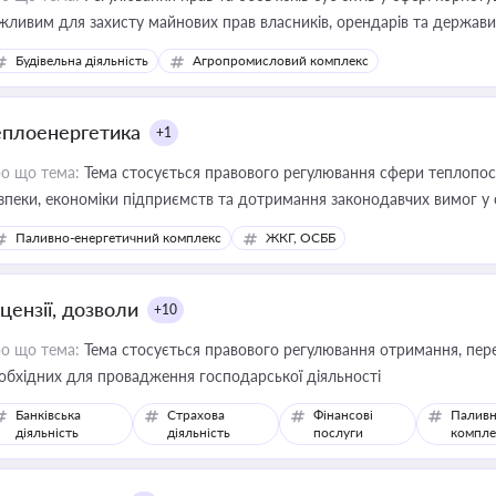
жливим для захисту майнових прав власників, орендарів та держави
сурсами
Будівельна діяльність
Агропромисловий комплекс
еплоенергетика
+1
о що тема:
Тема стосується правового регулювання сфери теплопост
зпеки, економіки підприємств та дотримання законодавчих вимог у
Паливно-енергетичний комплекс
ЖКГ, ОСББ
цензії, дозволи
+10
о що тема:
Тема стосується правового регулювання отримання, пере
обхідних для провадження господарської діяльності
Банківська
Страхова
Фінансові
Паливн
діяльність
діяльність
послуги
компле