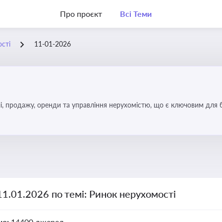
Про проєкт
Всі Теми
сті
11-01-2026
, продажу, оренди та управління нерухомістю, що є ключовим для біз
11.01.2026 по темі: Ринок нерухомості
но:
14400 джерел