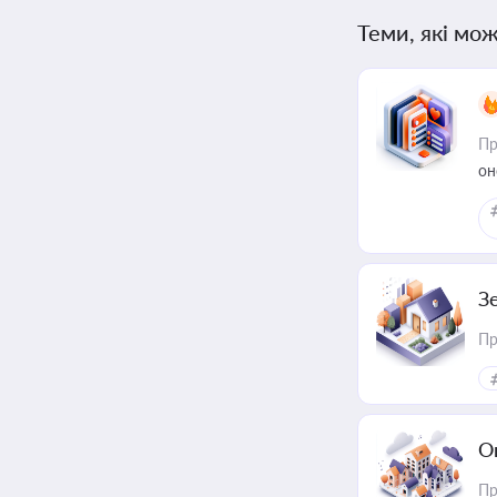
Теми, які мож
Пр
он
З
Пр
О
Пр