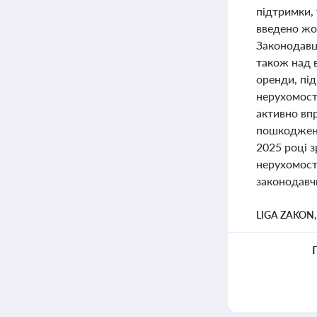
підтримки, 
введено жо
Законодавц
також над в
оренди, пі
нерухомост
активно впр
пошкоджене
2025 році з
нерухомост
законодавч
LIGA ZAKON