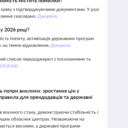
ухомість містить помилки?
 заяву з підтверджуючими документами. У разі
млення скасовано.
Джерело
у 2026 році?
ність попиту, активізація державних програм
є на темпи відновлення.
Джерело
вний список першоджерел з посиланнями та
 LIGA360.
ь попри виклики: зростання цін у
і правила для орендодавців та державні
 воєнного стану, демонструючи стабільність і
а інших обласних центрах. Незважаючи на
шається високим, а державні програми