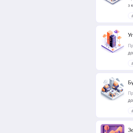
з 
ме
пр
У
Пр
до
Б
Пр
до
З