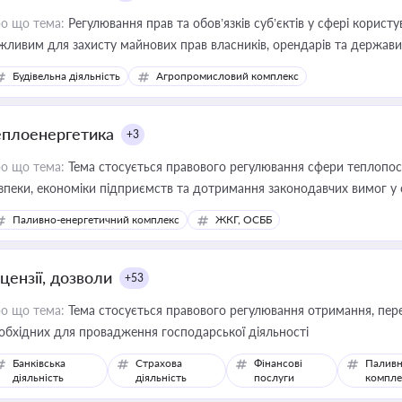
о що тема:
Регулювання прав та обов’язків суб’єктів у сфері корист
жливим для захисту майнових прав власників, орендарів та держави
сурсами
Будівельна діяльність
Агропромисловий комплекс
еплоенергетика
+3
о що тема:
Тема стосується правового регулювання сфери теплопост
зпеки, економіки підприємств та дотримання законодавчих вимог у
Паливно-енергетичний комплекс
ЖКГ, ОСББ
цензії, дозволи
+53
о що тема:
Тема стосується правового регулювання отримання, пере
обхідних для провадження господарської діяльності
Банківська
Страхова
Фінансові
Паливн
діяльність
діяльність
послуги
компле