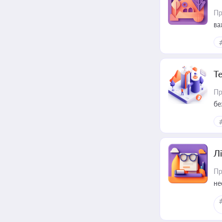
Пр
ва
ре
Т
Пр
бе
Лі
Пр
не