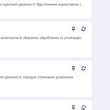
і оціночної діяльності. Відстеження нормативних і
иста або бухгалтера під час оподаткування,
 статусу суб'єктів оціночної діяльності
включаючи їх збирання, оброблення та утилізацію,
ої діяльності, порядок отримання дозвільних