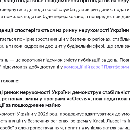
и, якщо податкове повідомлення про податок на нер
 звернутися до податкової служби для звірки даних, подати
я помилок податок буде перераховано, а попереднє повідо
денції спостерігаються на ринку нерухомості України 
гається помірне зростання цін у безпечних регіонах, стабіль
и, а також кадровий дефіцит у будівельній сфері, що вплива
тань — це короткий підсумок змісту публікацій за день. По
 підсумок за добу доступні у
комерційній версії Платформи
 головне:
ці ринок нерухомості України демонструє стабільніст
 регіонах, зміни у програмі «єОселя», нові податков
ії за пошкоджене майно
хомості України у 2026 році продовжує адаптуватися до умов
стання цін у безпечних регіонах, зокрема у Києві, Львові т
перебої з електропостачанням, попит на купівлю житла зали