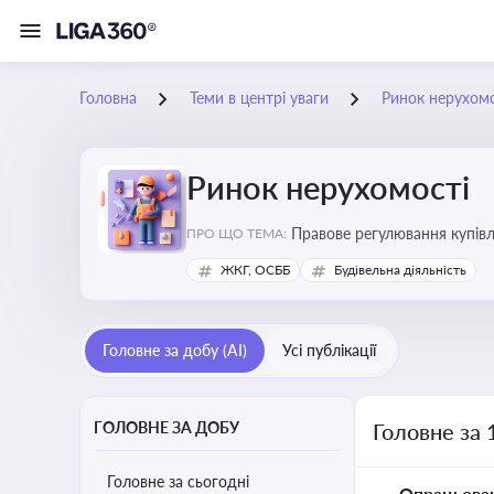
Головна
Теми в центрі уваги
Ринок нерухомо
Ринок нерухомості
Правове регулювання купівлі
ПРО ЩО ТЕМА:
об’єктів майна
ЖКГ, ОСББ
Будівельна діяльність
Головне за добу (AI)
Усі публікації
ГОЛОВНЕ ЗА ДОБУ
Головне за 
Головне за сьогодні
Опрацьова