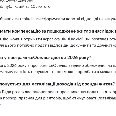
65 публікацій за 10 лютого
ібраних матеріалів ми сформували короткі відповіді на актуал
мати компенсацію за пошкоджене житло внаслідок 
цію можна отримати через офіційні комісії, які розглядают
ля цього потрібно подати відповідні документи та дочекатис
ни у програмі «єОселя» діють з 2026 року?
ого 2026 року в програмі «єОселя» введено обмеження на пло
мальну вартість нерухомості, що можна придбати в межах 
онується для легалізації доходів від оренди житла?
 Рада розглядає законопроєкт про зниження податків для о
а прозорі правила для рієлторів, щоб стимулювати легалізац
о