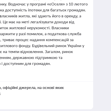
инку. Водночас у програмі «єОселя» з 10 лютого
а доступність іпотеки для багатьох громадян.
асників житла, які здають його в оренду, а
 Це має на меті легалізувати доходи від
иток житлової нерухомості. Власники
каржити у разі помилок, а податкова служба
о, триває процес надання компенсацій за
итлового фонду. Будівельний ринок України у
є на темпи відновлення. Загалом, ринок
вленням, державною підтримкою та
м і доступним для громадян.
о, офіційні джерела, на основі яких
к