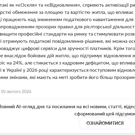
такі як «єОселя» та «єВідновлення», сприяють активізації р
рсткі обмеження за площею та вартістю житла, що впливає н
і працюють над зниженням податкового навантаження для вл
провадженням прозорих правил для рієлторської діяльності.
двищити професійні стандарти на ринку та стимулювати розв
і отримують податкові повідомлення-рішення, які можна ос
оваджує цифрові сервіси для зручності платників. Крім тог
 внаслідок бойових дій житло, що підтримує відновлення ж
ріс на 24%, але стикається з кадровим дефіцитом, що вплива
і в Україні у 2026 році характеризується поступовим відно
ими змінами, які мають на меті зробити його більш прозори
,
10 лютого 2026
Повний AI-огляд дня та посилання на всі новини, статті, віде
сформований цей підсумо
ОЗНАЙОМИТИСЯ