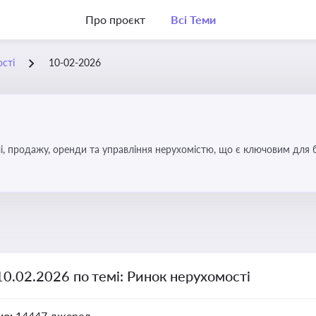
Про проєкт
Всі Теми
сті
10-02-2026
, продажу, оренди та управління нерухомістю, що є ключовим для біз
10.02.2026 по темі: Ринок нерухомості
но:
14447 джерел