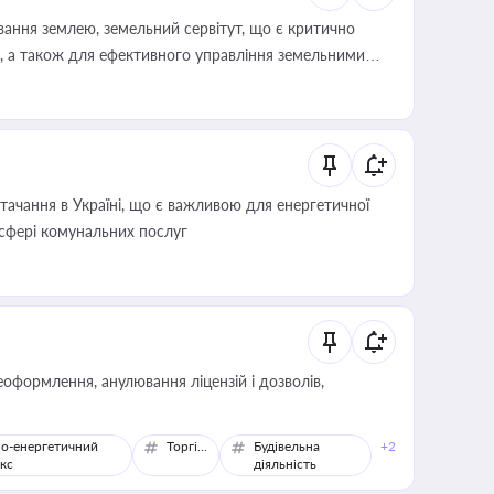
ування землею, земельний сервітут, що є критично
, а також для ефективного управління земельними
ачання в Україні, що є важливою для енергетичної
 сфері комунальних послуг
оформлення, анулювання ліцензій і дозволів,
о-енергетичний
Торгівля
Будівельна
+2
кс
діяльність