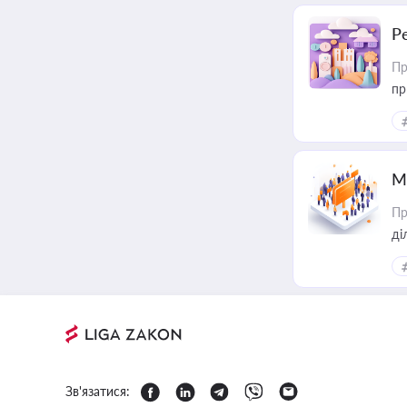
Р
Пр
пр
М
Пр
Зв'язатися: