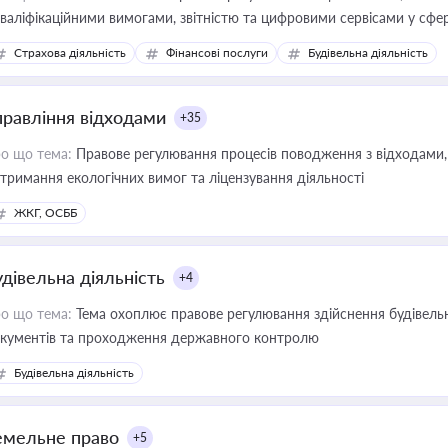
кваліфікаційними вимогами, звітністю та цифровими сервісами у сфер
дійних змін у цій сфері корисне для власника бізнесу, керівника, юр
Страхова діяльність
Фінансові послуги
Будівельна діяльність
иватизації, оренди державного майна, корпоративних угод і перевірки
правління відходами
+35
о що тема:
Правове регулювання процесів поводження з відходами, 
тримання екологічних вимог та ліцензування діяльності
ЖКГ, ОСББ
удівельна діяльність
+4
о що тема:
Тема охоплює правове регулювання здійснення будівельн
кументів та проходження державного контролю
Будівельна діяльність
емельне право
+5