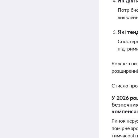
Як діят
Потрібно
виявленн
Які тен
Спостері
підтримк
Кожне з пи
розширений
Стисло про
У 2026 ро
безпечних
компенсац
Ринок неру
помірне зро
тимчасові 