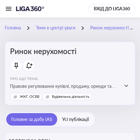
ВХІД ДО LIGA360
Головна
Теми в центрі уваги
Ринок нерухомості
Ринок нерухомості
ПРО ЩО ТЕМА:
Правове регулювання купівлі, продажу, оренди та
управління нерухомістю, що є ключовим для бізнесу,
ЖКГ, ОСББ
Будівельна діяльність
інвесторів, забудовників і власників об’єктів майна
Головне за добу (AI)
Усі публікації