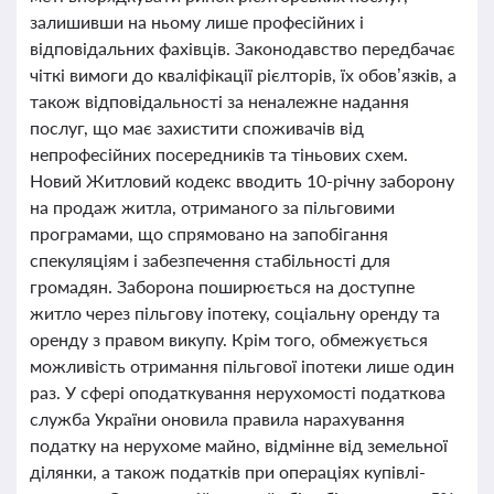
залишивши на ньому лише професійних і
відповідальних фахівців. Законодавство передбачає
чіткі вимоги до кваліфікації рієлторів, їх обов’язків, а
також відповідальності за неналежне надання
послуг, що має захистити споживачів від
непрофесійних посередників та тіньових схем.
Новий Житловий кодекс вводить 10-річну заборону
на продаж житла, отриманого за пільговими
програмами, що спрямовано на запобігання
спекуляціям і забезпечення стабільності для
громадян. Заборона поширюється на доступне
житло через пільгову іпотеку, соціальну оренду та
оренду з правом викупу. Крім того, обмежується
можливість отримання пільгової іпотеки лише один
раз. У сфері оподаткування нерухомості податкова
служба України оновила правила нарахування
податку на нерухоме майно, відмінне від земельної
ділянки, а також податків при операціях купівлі-