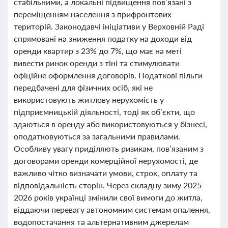
стабільними, а локальні підвищення пов’язані з
переміщенням населення з прифронтових
територій. Законодавчі ініціативи у Верховній Раді
спрямовані на зниження податку на доходи від
оренди квартир з 23% до 7%, що має на меті
вивести ринок оренди з тіні та стимулювати
офіційне оформлення договорів. Податкові пільги
передбачені для фізичних осіб, які не
використовують житлову нерухомість у
підприємницькій діяльності, тоді як об’єкти, що
здаються в оренду або використовуються у бізнесі,
оподатковуються за загальними правилами.
Особливу увагу приділяють ризикам, пов’язаним з
договорами оренди комерційної нерухомості, де
важливо чітко визначати умови, строк, оплату та
відповідальність сторін. Через складну зиму 2025-
2026 років українці змінили свої вимоги до житла,
віддаючи перевагу автономним системам опалення,
водопостачання та альтернативним джерелам