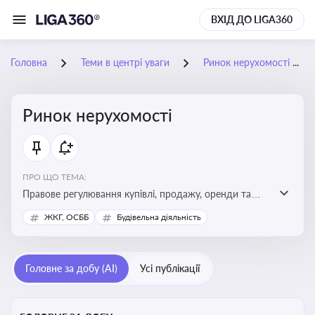
ВХІД ДО LIGA360
Головна
Теми в центрі уваги
Ринок нерухомості
Ринок нерухомості
ПРО ЩО ТЕМА:
Правове регулювання купівлі, продажу, оренди та
управління нерухомістю, що є ключовим для бізнесу,
ЖКГ, ОСББ
Будівельна діяльність
інвесторів, забудовників і власників об’єктів майна
Головне за добу (AI)
Усі публікації