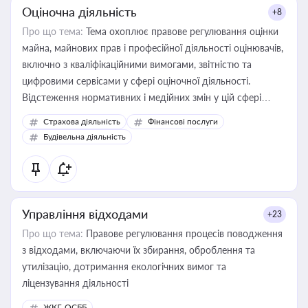
Оціночна діяльність
+8
Про що тема:
Тема охоплює правове регулювання оцінки
майна, майнових прав і професійної діяльності оцінювачів,
включно з кваліфікаційними вимогами, звітністю та
цифровими сервісами у сфері оціночної діяльності.
Відстеження нормативних і медійних змін у цій сфері
корисне для власника бізнесу, керівника, юриста або
Страхова діяльність
Фінансові послуги
бухгалтера під час оподаткування, приватизації, оренди
Будівельна діяльність
державного майна, корпоративних угод і перевірки
статусу суб'єктів оціночної діяльності
Управління відходами
+23
Про що тема:
Правове регулювання процесів поводження
з відходами, включаючи їх збирання, оброблення та
утилізацію, дотримання екологічних вимог та
ліцензування діяльності
ЖКГ, ОСББ