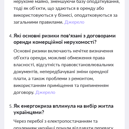
нерухоме майно, зменшуючи базу оподаткування,
тоді як об’єкти, що здаються в оренду або
використовуються у бізнесі, оподатковуються за
загальними правилами.
Джерело
Які основні ризики пов’язані з договорами
оренди комерційної нерухомості?
Основні ризики включають нечітке визначення
об’єкта оренди, можливі обмеження права
власності, відсутність правовстановлювальних
документів, непередбачувані зміни орендної
плати, а також проблеми з ремонтом,
використанням приміщення та припиненням
договору.
Джерело
Як енергокриза вплинула на вибір житла
українцями?
Через перебої з електропостачанням та
опаленням українці почали віддавати перевагу