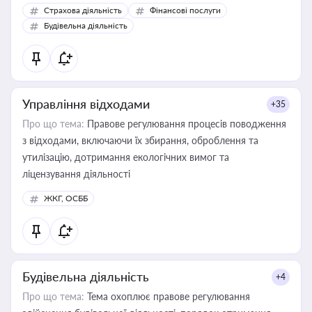
корисне для власника бізнесу, керівника, юриста або
Страхова діяльність
Фінансові послуги
бухгалтера під час оподаткування, приватизації, оренди
Будівельна діяльність
державного майна, корпоративних угод і перевірки
статусу суб'єктів оціночної діяльності
Управління відходами
+35
Про що тема:
Правове регулювання процесів поводження
з відходами, включаючи їх збирання, оброблення та
утилізацію, дотримання екологічних вимог та
ліцензування діяльності
ЖКГ, ОСББ
Будівельна діяльність
+4
Про що тема:
Тема охоплює правове регулювання