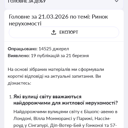
ГОЛОВНЕ ЗА ДОБУ
Головне за 21.03.2026 по темі: Ринок
нерухомості
ЕКСПОРТ
Опрацьовано:
14525 джерел
Виявлено:
19 публікацій за 21 березня
На основі зібраних матеріалів ми сформували
короткі відповіді на актуальні запитання. Ви
дізнаєтесь:
Які вулиці світу вважаються
найдорожчими для житлової нерухомості?
Найдорожчими вулицями світу є Бішопс-авеню в
Лондоні, Вілла Монморансі у Парижі, Нассім-
роуд у Сінгапурі, Діп-Вотер-Бей у Гонконзі та 57-