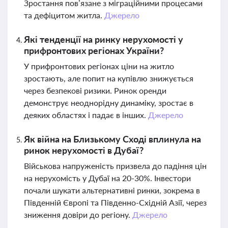
Зростання пов’язане з міграційними процесами
та дефіцитом житла.
Джерело
Які тенденції на ринку нерухомості у
прифронтових регіонах України?
У прифронтових регіонах ціни на житло
зростають, але попит на купівлю знижується
через безпекові ризики. Ринок оренди
демонструє неоднорідну динаміку, зростає в
деяких областях і падає в інших.
Джерело
Як війна на Близькому Сході вплинула на
ринок нерухомості в Дубаї?
Військова напруженість призвела до падіння цін
на нерухомість у Дубаї на 20-30%. Інвестори
почали шукати альтернативні ринки, зокрема в
Південній Європі та Південно-Східній Азії, через
зниження довіри до регіону.
Джерело