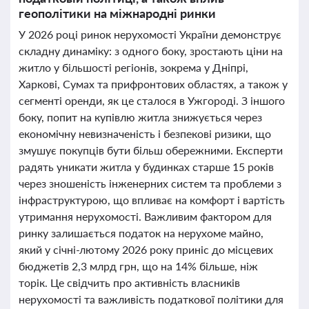
геополітики на міжнародні ринки
У 2026 році ринок нерухомості України демонструє
складну динаміку: з одного боку, зростають ціни на
житло у більшості регіонів, зокрема у Дніпрі,
Харкові, Сумах та прифронтових областях, а також у
сегменті оренди, як це сталося в Ужгороді. З іншого
боку, попит на купівлю житла знижується через
економічну невизначеність і безпекові ризики, що
змушує покупців бути більш обережними. Експерти
радять уникати житла у будинках старше 15 років
через зношеність інженерних систем та проблеми з
інфраструктурою, що впливає на комфорт і вартість
утримання нерухомості. Важливим фактором для
ринку залишається податок на нерухоме майно,
який у січні-лютому 2026 року приніс до місцевих
бюджетів 2,3 млрд грн, що на 14% більше, ніж
торік. Це свідчить про активність власників
нерухомості та важливість податкової політики для