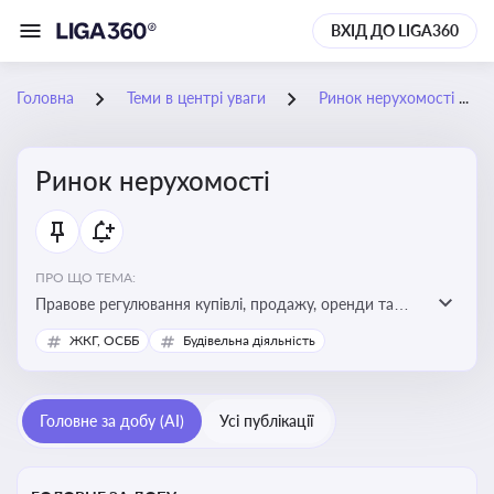
ВХІД ДО LIGA360
Головна
Теми в центрі уваги
Ринок нерухомості
Ринок нерухомості
ПРО ЩО ТЕМА:
Правове регулювання купівлі, продажу, оренди та
управління нерухомістю, що є ключовим для бізнесу,
ЖКГ, ОСББ
Будівельна діяльність
інвесторів, забудовників і власників об’єктів майна
Головне за добу (AI)
Усі публікації