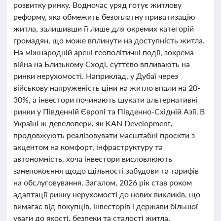
розвитку ринку. Водночас уряд готує житлову
реформу, яка обмежить безоплатну приватизацію
житла, залишивши її лише для окремих категорій
громадян, що може вплинути на доступність житла.
На міжнародній арені геополітичні події, зокрема
війна на Близькому Сході, суттєво впливають на
ринки нерухомості. Наприклад, у Дубаї через
військову напруженість ціни на житло впали на 20-
30%, а інвестори починають шукати альтернативні
ринки у Південній Європі та Південно-Східній Азії. В
Україні ж девелопери, як KAN Development,
продовжують реалізовувати масштабні проєкти з
акцентом на комфорт, інфраструктуру та
автономність, хоча інвестори висловлюють
занепокоєння щодо щільності забудови та тарифів
на обслуговування. Загалом, 2026 рік став роком
адаптації ринку нерухомості до нових викликів, що
вимагає від покупців, інвесторів і держави більшої
уваги до якості, безпеки та сталості житла.