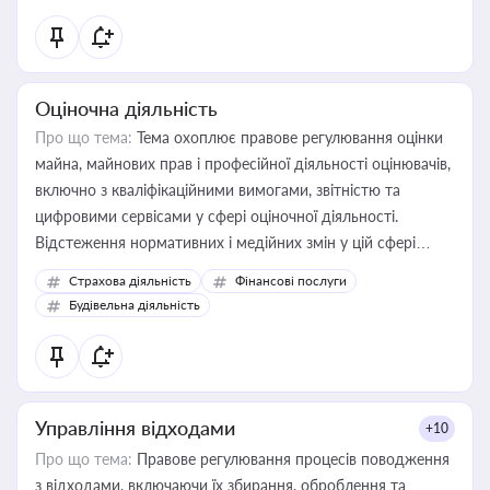
Оціночна діяльність
Про що тема:
Тема охоплює правове регулювання оцінки
майна, майнових прав і професійної діяльності оцінювачів,
включно з кваліфікаційними вимогами, звітністю та
цифровими сервісами у сфері оціночної діяльності.
Відстеження нормативних і медійних змін у цій сфері
корисне для власника бізнесу, керівника, юриста або
Страхова діяльність
Фінансові послуги
бухгалтера під час оподаткування, приватизації, оренди
Будівельна діяльність
державного майна, корпоративних угод і перевірки
статусу суб'єктів оціночної діяльності
Управління відходами
+10
Про що тема:
Правове регулювання процесів поводження
з відходами, включаючи їх збирання, оброблення та