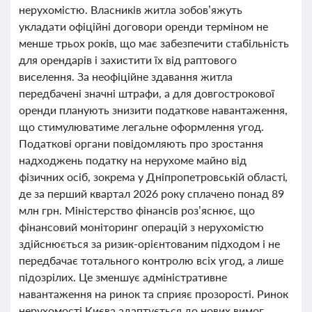
нерухомістю. Власників житла зобов’яжуть
укладати офіційні договори оренди терміном не
менше трьох років, що має забезпечити стабільність
для орендарів і захистити їх від раптового
виселення. За неофіційне здавання житла
передбачені значні штрафи, а для довгострокової
оренди планують знизити податкове навантаження,
що стимулюватиме легальне оформлення угод.
Податкові органи повідомляють про зростання
надходжень податку на нерухоме майно від
фізичних осіб, зокрема у Дніпропетровській області,
де за перший квартал 2026 року сплачено понад 89
млн грн. Міністерство фінансів роз’яснює, що
фінансовий моніторинг операцій з нерухомістю
здійснюється за ризик-орієнтованим підходом і не
передбачає тотального контролю всіх угод, а лише
підозрілих. Це зменшує адміністративне
навантаження на ринок та сприяє прозорості. Ринок
нерухомості Києва адаптується до нових вимог