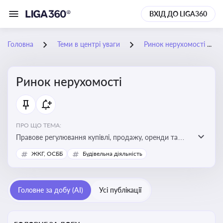
ВХІД ДО LIGA360
Головна
Теми в центрі уваги
Ринок нерухомості
Ринок нерухомості
ПРО ЩО ТЕМА:
Правове регулювання купівлі, продажу, оренди та
управління нерухомістю, що є ключовим для бізнесу,
ЖКГ, ОСББ
Будівельна діяльність
інвесторів, забудовників і власників об’єктів майна
Головне за добу (AI)
Усі публікації