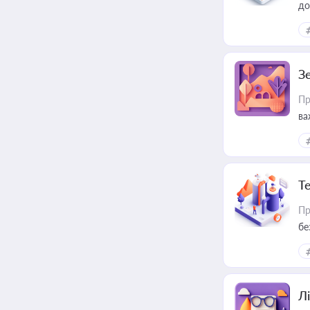
до
З
Пр
ва
ре
Т
Пр
бе
Лі