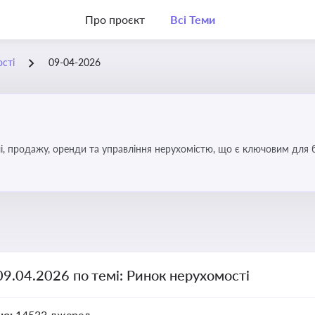
Про проєкт
Всі Теми
сті
09-04-2026
, продажу, оренди та управління нерухомістю, що є ключовим для біз
09.04.2026 по темі: Ринок нерухомості
но:
14533 джерел