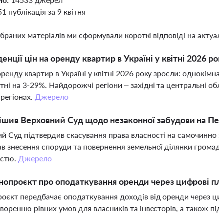
51 публікація за 9 квітня
ібраних матеріалів ми сформували короткі відповіді на актуал
денції цін на оренду квартир в Україні у квітні 2026 р
оренду квартир в Україні у квітні 2026 року зросли: однокімн
тні на 3-29%. Найдорожчі регіони – західні та центральні о
 регіонах.
Джерело
шив Верховний Суд щодо незаконної забудови на П
й Суд підтвердив скасування права власності на самочинно
ав знесення споруди та повернення земельної ділянки громад
істю.
Джерело
нопроєкт про оподаткування оренди через цифрові 
оєкт передбачає оподаткування доходів від оренди через ц
творенню рівних умов для власників та інвесторів, а також 