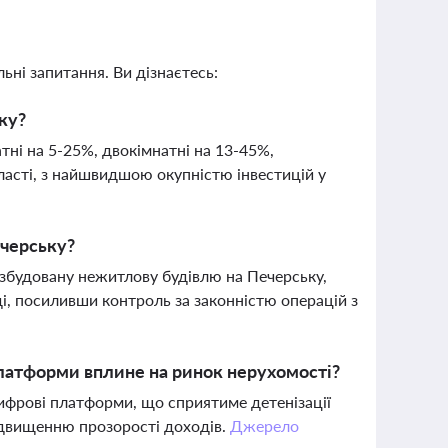
ьні запитання. Ви дізнаєтесь:
оку?
атні на 5-25%, двокімнатні на 13-45%,
бласті, з найшвидшою окупністю інвестицій у
ечерську?
 збудовану нежитлову будівлю на Печерську,
і, посиливши контроль за законністю операцій з
платформи вплине на ринок нерухомості?
ифрові платформи, що сприятиме детенізації
підвищенню прозорості доходів.
Джерело