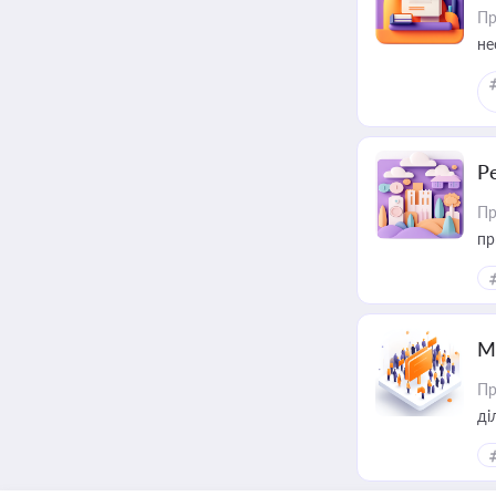
Пр
не
Р
Пр
пр
М
Пр