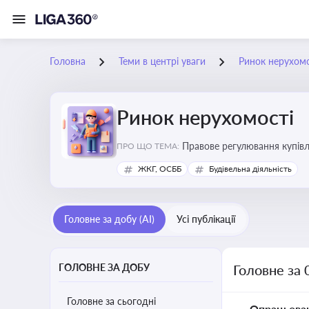
Головна
Теми в центрі уваги
Ринок нерухомо
Ринок нерухомості
Правове регулювання купівлі
ПРО ЩО ТЕМА:
об’єктів майна
ЖКГ, ОСББ
Будівельна діяльність
Головне за добу (AI)
Усі публікації
ГОЛОВНЕ ЗА ДОБУ
Головне за 
Головне за сьогодні
Опрацьова