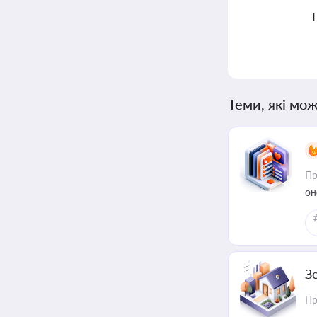
Теми, які мож
Пр
он
З
Пр