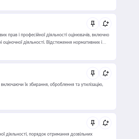
х прав і професійної діяльності оцінювачів, включно
і оціночної діяльності. Відстеження нормативних і
иста або бухгалтера під час оподаткування,
 статусу суб'єктів оціночної діяльності
включаючи їх збирання, оброблення та утилізацію,
ої діяльності, порядок отримання дозвільних