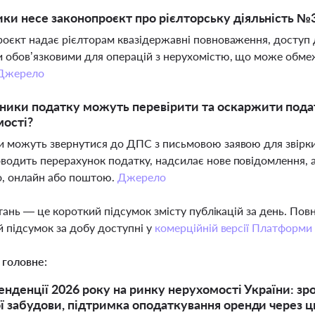
ики несе законопроєкт про рієлторську діяльність №
оєкт надає рієлторам квазідержавні повноваження, доступ 
 обов’язковими для операцій з нерухомістю, що може обмеж
Джерело
ники податку можуть перевірити та оскаржити под
ості?
 можуть звернутися до ДПС з письмовою заявою для звірки 
одить перерахунок податку, надсилає нове повідомлення, 
о, онлайн або поштою.
Джерело
тань — це короткий підсумок змісту публікацій за день. По
 підсумок за добу доступні у
комерційній версії Платформи
 головне:
тенденції 2026 року на ринку нерухомості України: зр
ї забудови, підтримка оподаткування оренди через 