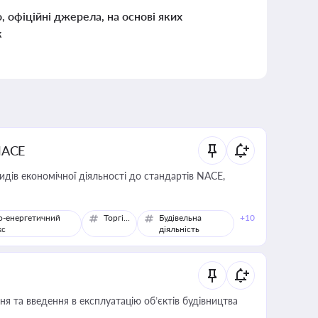
о, офіційні джерела, на основі яких
к
NACE
идів економічної діяльності до стандартів NACE,
о-енергетичний
Торгівля
Будівельна
+10
кс
діяльність
я та введення в експлуатацію об’єктів будівництва