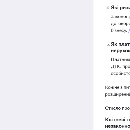
Які риз
Законопр
договори
бізнесу.
Як плат
нерухом
Платники
ДПС пров
особист
Кожне з пи
розширений
Стисло про
Квітневі 
незаконно