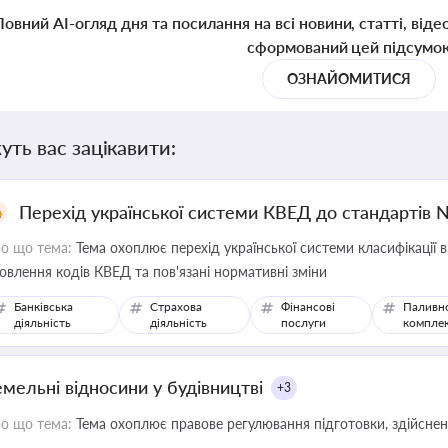
Повний AI-огляд дня та посилання на всі новини, статті, віде
сформований цей підсумо
ОЗНАЙОМИТИСЯ
уть вас зацікавити:
Перехід української системи КВЕД до стандартів 
о що тема:
Тема охоплює перехід української системи класифікації в
овлення кодів КВЕД та пов'язані нормативні зміни
Банківська
Страхова
Фінансові
Паливн
діяльність
діяльність
послуги
компле
емельні відносини у будівництві
+3
о що тема:
Тема охоплює правове регулювання підготовки, здійсненн