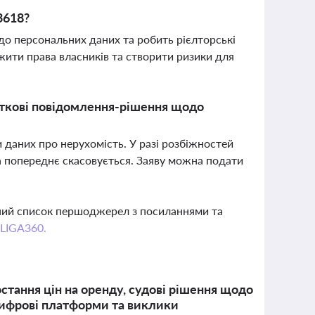
3618?
до персональних даних та робить рієлторські
ити права власників та створити ризики для
аткові повідомлення-рішення щодо
даних про нерухомість. У разі розбіжностей
а попереднє скасовується. Заяву можна подати
вний список першоджерел з посиланнями та
 LIGA360.
остання цін на оренду, судові рішення щодо
цифрові платформи та виклики