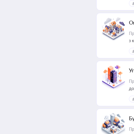
О
Пр
з 
ме
пр
У
Пр
до
Б
Пр