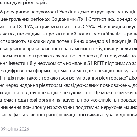
ства для рієлторів
26 року ринок нерухомості України демонструє зростання цін 
а центральних регіонах. За даними ЛУН Статистика, оренда 
х – на 13-45%, а трикімнатних – на 3-29%. Найшвидша окупн
ластях, що свідчить про активний попит та стабільність рин
 створюють виклики для потенційних орендарів і покупців.
скасування права власності на самочинно збудовану нежитло
 посилення контролю за законністю операцій з нерухомістю 
ння інвестицій у нерухомість компанія S1 REIT підтримала з
з цифрові платформи, що має на меті детенізацію ринку та с
і ініціативи також торкаються регулювання рієлторської ді
ня через надання рієлторам квазідержавних повноважень, до
их договорів для операцій з нерухомістю. Це може обмежити
одночас податкові органи нагадують про можливість проведе
уникнення помилок у нарахуванні податку на нерухоме майно
ває у фазі активної трансформації, що вимагає уваги до нов
,
09 квітня 2026