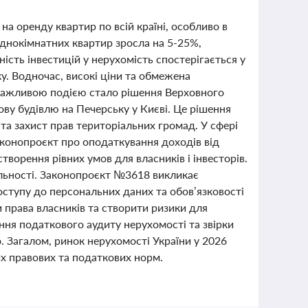
на оренду квартир по всій країні, особливо в
однокімнатних квартир зросла на 5-25%,
ість інвестицій у нерухомість спостерігається у
ку. Водночас, високі ціни та обмежена
 Важливою подією стало рішення Верховного
ву будівлю на Печерську у Києві. Це рішення
та захист прав територіальних громад. У сфері
аконопроєкт про оподаткування доходів від
творення рівних умов для власників і інвесторів.
яльності. Законопроєкт №3618 викликає
ступу до персональних даних та обов’язковості
 права власників та створити ризики для
ння податкового аудиту нерухомості та звірки
. Загалом, ринок нерухомості України у 2026
их правових та податкових норм.