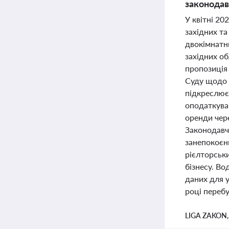
законодав
У квітні 20
західних т
двокімнатни
західних об
пропозиція
Суду щодо 
підкреслює
оподаткува
оренди чере
Законодавч
занепокоєн
рієлторськ
бізнесу. В
даних для 
році перебу
LIGA ZAKON