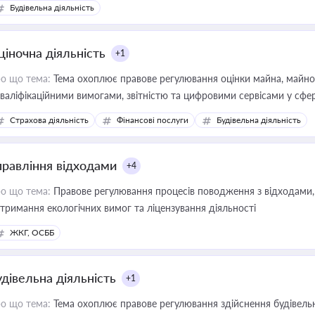
Будівельна діяльність
ціночна діяльність
+1
о що тема:
Тема охоплює правове регулювання оцінки майна, майнови
кваліфікаційними вимогами, звітністю та цифровими сервісами у сфер
дійних змін у цій сфері корисне для власника бізнесу, керівника, юр
Страхова діяльність
Фінансові послуги
Будівельна діяльність
иватизації, оренди державного майна, корпоративних угод і перевірки
правління відходами
+4
о що тема:
Правове регулювання процесів поводження з відходами, 
тримання екологічних вимог та ліцензування діяльності
ЖКГ, ОСББ
удівельна діяльність
+1
о що тема:
Тема охоплює правове регулювання здійснення будівельн