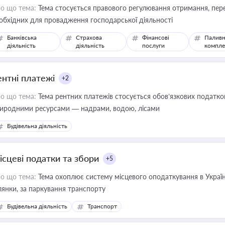
о що тема:
Тема стосується правового регулювання отримання, пере
обхідних для провадження господарської діяльності
Банківська
Страхова
Фінансові
Паливн
діяльність
діяльність
послуги
компле
ентні платежі
+2
о що тема:
Тема рентних платежів стосується обов’язкових податков
иродними ресурсами — надрами, водою, лісами
Будівельна діяльність
ісцеві податки та збори
+5
о що тема:
Тема охоплює систему місцевого оподаткування в Україні
ділянки, за паркування транспорту
Будівельна діяльність
Транспорт