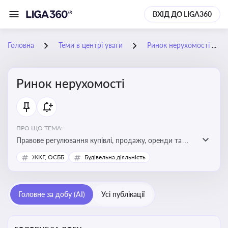
ВХІД ДО LIGA360
Головна
Теми в центрі уваги
Ринок нерухомості
Ринок нерухомості
ПРО ЩО ТЕМА:
Правове регулювання купівлі, продажу, оренди та
управління нерухомістю, що є ключовим для бізнесу,
ЖКГ, ОСББ
Будівельна діяльність
інвесторів, забудовників і власників об’єктів майна
Головне за добу (AI)
Усі публікації