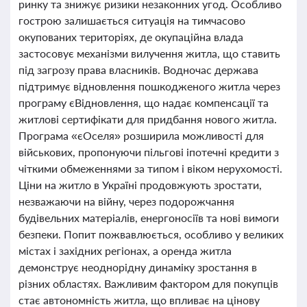
ринку та знижує ризики незаконних угод. Особливо
гострою залишається ситуація на тимчасово
окупованих територіях, де окупаційна влада
застосовує механізми вилучення житла, що ставить
під загрозу права власників. Водночас держава
підтримує відновлення пошкодженого житла через
програму єВідновлення, що надає компенсації та
житлові сертифікати для придбання нового житла.
Програма «єОселя» розширила можливості для
військових, пропонуючи пільгові іпотечні кредити з
чіткими обмеженнями за типом і віком нерухомості.
Ціни на житло в Україні продовжують зростати,
незважаючи на війну, через подорожчання
будівельних матеріалів, енергоносіїв та нові вимоги
безпеки. Попит пожвавлюється, особливо у великих
містах і західних регіонах, а оренда житла
демонструє неоднорідну динаміку зростання в
різних областях. Важливим фактором для покупців
стає автономність житла, що впливає на цінову