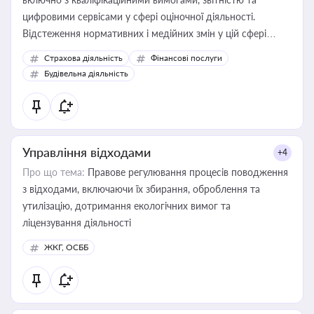
цифровими сервісами у сфері оціночної діяльності.
Відстеження нормативних і медійних змін у цій сфері
корисне для власника бізнесу, керівника, юриста або
Страхова діяльність
Фінансові послуги
бухгалтера під час оподаткування, приватизації, оренди
Будівельна діяльність
державного майна, корпоративних угод і перевірки
статусу суб'єктів оціночної діяльності
Управління відходами
+4
Про що тема:
Правове регулювання процесів поводження
з відходами, включаючи їх збирання, оброблення та
утилізацію, дотримання екологічних вимог та
ліцензування діяльності
ЖКГ, ОСББ