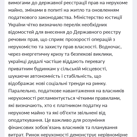
вимогами до державної реєстрації прав на нерухоме
майно, змінами в попиті на житло та оновленням
податкового законодавства. Міністерство юстиції
України чітко визначило перелік необхідних
відомостей для внесення до Державного реєстру
речових прав, що сприяє прозорості операцій з
нерухомістю та захисту прав власності. Водночас,
через енергетичну кризу та безпекові виклики,
українці дедалі частіше віддають перевагу
приватним будинкам у сільській місцевості,
шукаючи автономність і стабільність, що
відображає нові соціальні тренди на ринку.
Паралельно, податкове навантаження на власників
нерухомості регламентується чіткими правилами,
які визначають, хто є платником податку на
нерухоме майно та які об'єкти звільнені від
оподаткування. Це важливо для розуміння
фінансових зобов’язань власників та планування
витрат. Ринок нерухомості демонструє нерівномірне