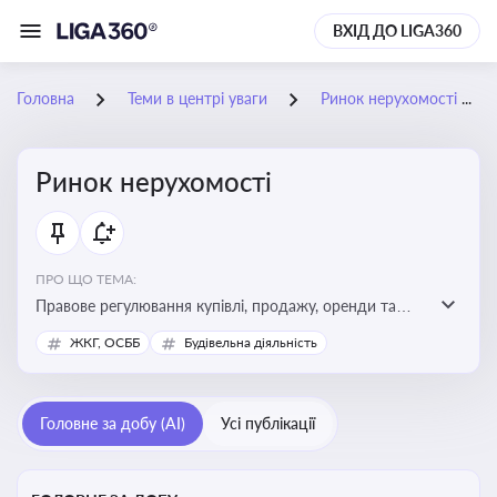
ВХІД ДО LIGA360
Головна
Теми в центрі уваги
Ринок нерухомості
Ринок нерухомості
ПРО ЩО ТЕМА:
Правове регулювання купівлі, продажу, оренди та
управління нерухомістю, що є ключовим для бізнесу,
ЖКГ, ОСББ
Будівельна діяльність
інвесторів, забудовників і власників об’єктів майна
Головне за добу (AI)
Усі публікації