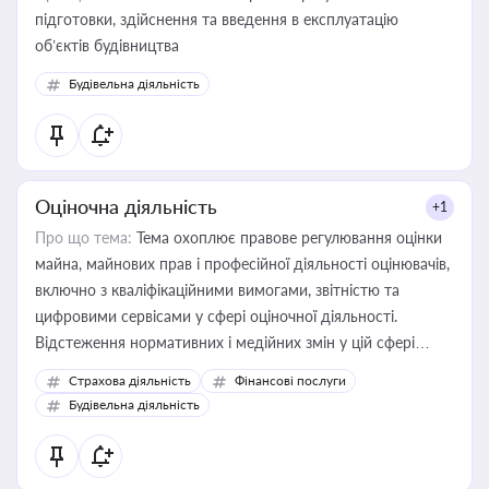
підготовки, здійснення та введення в експлуатацію
об’єктів будівництва
Будівельна діяльність
Оціночна діяльність
+1
Про що тема:
Тема охоплює правове регулювання оцінки
майна, майнових прав і професійної діяльності оцінювачів,
включно з кваліфікаційними вимогами, звітністю та
цифровими сервісами у сфері оціночної діяльності.
Відстеження нормативних і медійних змін у цій сфері
корисне для власника бізнесу, керівника, юриста або
Страхова діяльність
Фінансові послуги
бухгалтера під час оподаткування, приватизації, оренди
Будівельна діяльність
державного майна, корпоративних угод і перевірки
статусу суб'єктів оціночної діяльності