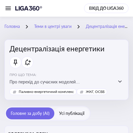
ВХІД ДО LIGA360
Головна
Теми в центрі уваги
Децентралізація енергетики
Децентралізація енергетики
ПРО ЩО ТЕМА:
Про перехід до сучасних моделей
енергозабезпечення, де виробництво електроенергії
Паливно-енергетичний комплекс
ЖКГ, ОСББ
здійснюється ближче до споживача. Це важливо для
підвищення енергонезалежності громад, зменшення
втрат при транспортуванні енергії та стимулювання
Головне за добу (AI)
Усі публікації
розвитку відновлюваних джерел