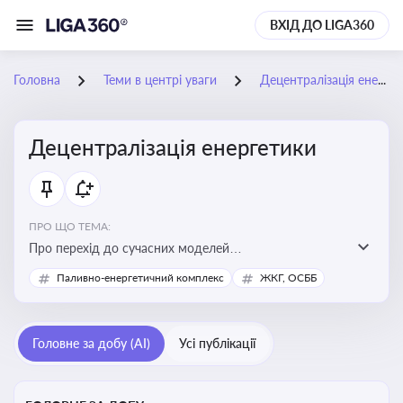
ВХІД ДО LIGA360
Головна
Теми в центрі уваги
Децентралізація енергетики
Децентралізація енергетики
ПРО ЩО ТЕМА:
Про перехід до сучасних моделей
енергозабезпечення, де виробництво електроенергії
Паливно-енергетичний комплекс
ЖКГ, ОСББ
здійснюється ближче до споживача. Це важливо для
підвищення енергонезалежності громад, зменшення
втрат при транспортуванні енергії та стимулювання
Головне за добу (AI)
Усі публікації
розвитку відновлюваних джерел