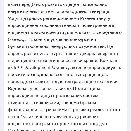
який передбачає розвиток децентралізованих
енергетичних систем та розподіленої генерації.
Уряд підтримує регіони, зокрема Рівненщину, у
впровадженні локальної генерації електроенергії,
надаючи пільгові кредити для малого та середнього
бізнесу, а також запускаючи конкурси на
будівництво нових генеруючих потужностей. Це
сприяє розвитку альтернативних джерел енергії та
підвищенню енергетичної безпеки країни. Компанії,
як SPP Development Ukraine, активно впроваджують
проєкти розподіленої сонячної генерації, що є
прикладом ефективної децентралізації енергетики.
Водночас у регіонах, таких як Полтавщина,
впровадження децентралізованих систем
стикається з викликами, зокрема браком
фінансування та тривалими строками реалізації, що
потребує активного залучення державних
кредитних програм та прискорення процедур.
Особливу увагу приділяють підготовці до