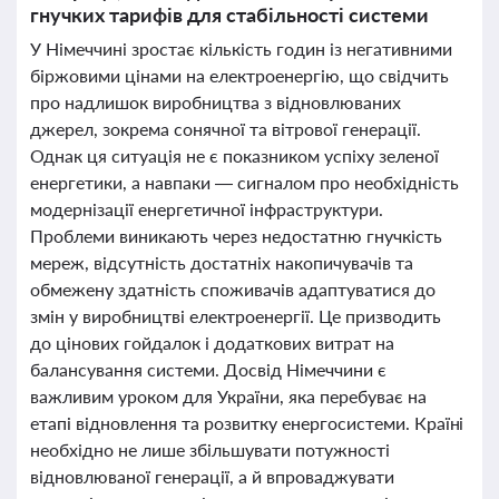
гнучких тарифів для стабільності системи
У Німеччині зростає кількість годин із негативними
біржовими цінами на електроенергію, що свідчить
про надлишок виробництва з відновлюваних
джерел, зокрема сонячної та вітрової генерації.
Однак ця ситуація не є показником успіху зеленої
енергетики, а навпаки — сигналом про необхідність
модернізації енергетичної інфраструктури.
Проблеми виникають через недостатню гнучкість
мереж, відсутність достатніх накопичувачів та
обмежену здатність споживачів адаптуватися до
змін у виробництві електроенергії. Це призводить
до цінових гойдалок і додаткових витрат на
балансування системи. Досвід Німеччини є
важливим уроком для України, яка перебуває на
етапі відновлення та розвитку енергосистеми. Країні
необхідно не лише збільшувати потужності
відновлюваної генерації, а й впроваджувати