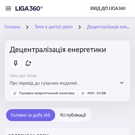
ВХІД ДО LIGA360
Головна
Теми в центрі уваги
Децентралізація енергетики
Децентралізація енергетики
ПРО ЩО ТЕМА:
Про перехід до сучасних моделей
енергозабезпечення, де виробництво електроенергії
Паливно-енергетичний комплекс
ЖКГ, ОСББ
здійснюється ближче до споживача. Це важливо для
підвищення енергонезалежності громад, зменшення
втрат при транспортуванні енергії та стимулювання
Головне за добу (AI)
Усі публікації
розвитку відновлюваних джерел