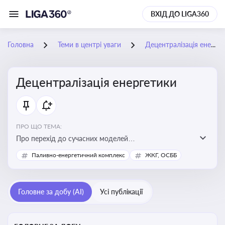
ВХІД ДО LIGA360
Головна
Теми в центрі уваги
Децентралізація енергетики
Децентралізація енергетики
ПРО ЩО ТЕМА:
Про перехід до сучасних моделей
енергозабезпечення, де виробництво електроенергії
Паливно-енергетичний комплекс
ЖКГ, ОСББ
здійснюється ближче до споживача. Це важливо для
підвищення енергонезалежності громад, зменшення
втрат при транспортуванні енергії та стимулювання
Головне за добу (AI)
Усі публікації
розвитку відновлюваних джерел