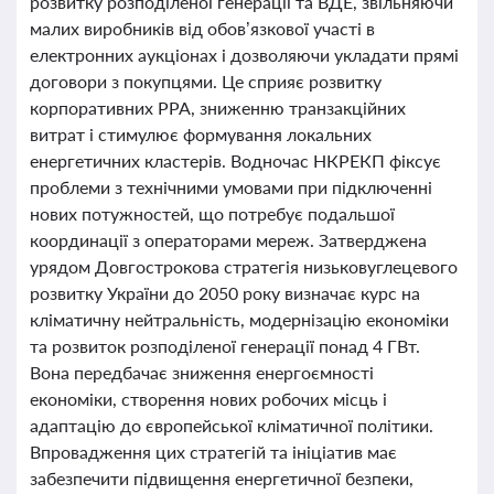
розвитку розподіленої генерації та ВДЕ, звільняючи
малих виробників від обов’язкової участі в
електронних аукціонах і дозволяючи укладати прямі
договори з покупцями. Це сприяє розвитку
корпоративних PPA, зниженню транзакційних
витрат і стимулює формування локальних
енергетичних кластерів. Водночас НКРЕКП фіксує
проблеми з технічними умовами при підключенні
нових потужностей, що потребує подальшої
координації з операторами мереж. Затверджена
урядом Довгострокова стратегія низьковуглецевого
розвитку України до 2050 року визначає курс на
кліматичну нейтральність, модернізацію економіки
та розвиток розподіленої генерації понад 4 ГВт.
Вона передбачає зниження енергоємності
економіки, створення нових робочих місць і
адаптацію до європейської кліматичної політики.
Впровадження цих стратегій та ініціатив має
забезпечити підвищення енергетичної безпеки,