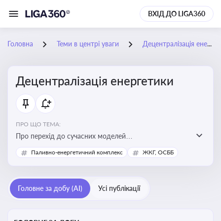
ВХІД ДО LIGA360
Головна
Теми в центрі уваги
Децентралізація енергетики
Децентралізація енергетики
ПРО ЩО ТЕМА:
Про перехід до сучасних моделей
енергозабезпечення, де виробництво електроенергії
Паливно-енергетичний комплекс
ЖКГ, ОСББ
здійснюється ближче до споживача. Це важливо для
підвищення енергонезалежності громад, зменшення
втрат при транспортуванні енергії та стимулювання
Головне за добу (AI)
Усі публікації
розвитку відновлюваних джерел