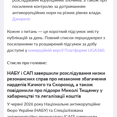
посилення контролю за дотриманням
антикорупційних норм на різних рівнях влади.
Джерело
Кожне з питань — це короткий підсумок змісту
публікацій за день. Повний список першоджерел з
посиланнями та розширений підсумок за добу
доступні у
комерційній версії Платформи LIGA360.
Стисло про головне:
НАБУ і САП завершили розслідування низки
резонансних справ про незаконне збагачення
нардепів Качного та Скороход, а також
повідомили про підозри Миколі Тищенку у
хабарництві та легалізації коштів
У червні 2026 року Національне антикорупційне
бюро України (НАБУ) та Спеціалізована
антикорупційна прокуратура (САП) завершили