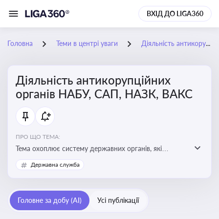
ВХІД ДО LIGA360
Головна
Теми в центрі уваги
Діяльність антикорупційних органів НАБУ, САП, НАЗК, ВАКС
Діяльність антикорупційних
органів НАБУ, САП, НАЗК, ВАКС
ПРО ЩО ТЕМА:
Тема охоплює систему державних органів, які
здійснюють запобігання, виявлення та розслідування
Державна служба
корупційних правопорушень, що є ключовим
елементом забезпечення прозорості й доброчесності
у державному управлінні та бізнесі
Головне за добу (AI)
Усі публікації