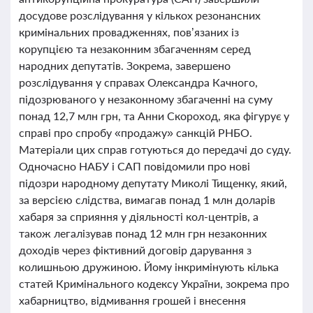
досудове розслідування у кількох резонансних
кримінальних провадженнях, пов’язаних із
корупцією та незаконним збагаченням серед
народних депутатів. Зокрема, завершено
розслідування у справах Олександра Качного,
підозрюваного у незаконному збагаченні на суму
понад 12,7 млн грн, та Анни Скороход, яка фігурує у
справі про спробу «продажу» санкцій РНБО.
Матеріали цих справ готуються до передачі до суду.
Одночасно НАБУ і САП повідомили про нові
підозри народному депутату Миколі Тищенку, який,
за версією слідства, вимагав понад 1 млн доларів
хабаря за сприяння у діяльності кол-центрів, а
також легалізував понад 12 млн грн незаконних
доходів через фіктивний договір дарування з
колишньою дружиною. Йому інкримінують кілька
статей Кримінального кодексу України, зокрема про
хабарництво, відмивання грошей і внесення