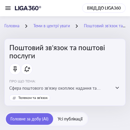
ВХІД ДО LIGA360
Головна
Теми в центрі уваги
Поштовий зв’язок та поштові послуги
Поштовий зв’язок та поштові
послуги
ПРО ЩО ТЕМА:
Сфера поштового зв’язку охоплює надання та
контроль послуг поштового обслуговування, що
Телеком та зв'язок
регулюється спеціальним законодавством. Для
бізнесу та юристів це важливо для дотримання
ліцензійних умов, участі в державних реєстрах і
Головне за добу (AI)
Усі публікації
забезпечення прав споживачів.