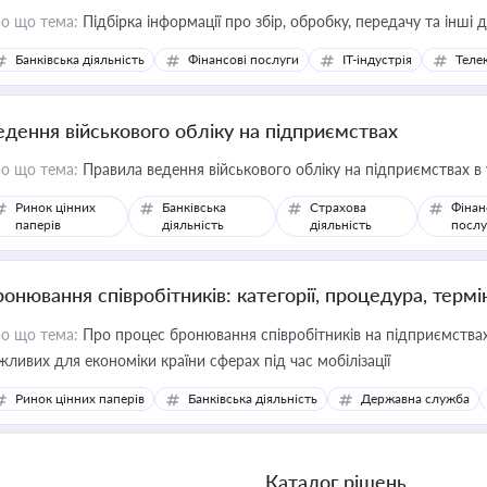
о що тема:
Підбірка інформації про збір, обробку, передачу та інші
Банківська діяльність
Фінансові послуги
IT-індустрія
Телек
едення військового обліку на підприємствах
о що тема:
Правила ведення військового обліку на підприємствах в
Ринок цінних
Банківська
Страхова
Фінан
паперів
діяльність
діяльність
послу
ронювання співробітників: категорії, процедура, термі
о що тема:
Про процес бронювання співробітників на підприємствах,
жливих для економіки країни сферах під час мобілізації
Ринок цінних паперів
Банківська діяльність
Державна служба
Каталог рішень