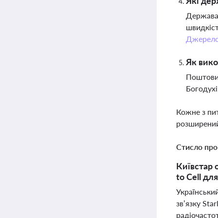
Які дер
Держава 
швидкіст
Джерел
Як вико
Поштовий
Богодухі
Кожне з пи
розширений
Стисло про
Київстар 
to Cell дл
Українськи
зв’язку Sta
радіочасто