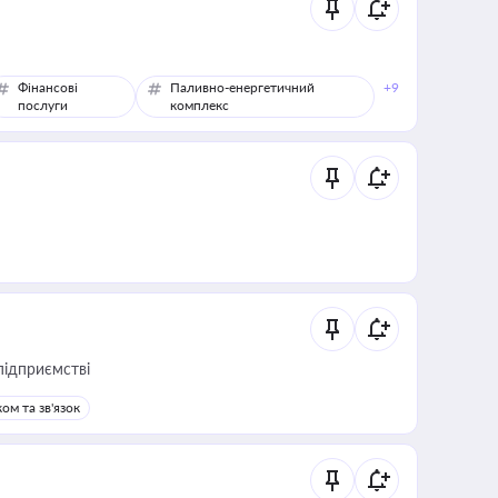
Фінансові
Паливно-енергетичний
+9
послуги
комплекс
підприємстві
ом та зв'язок