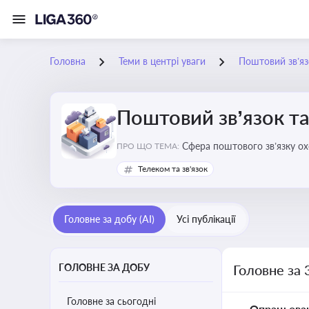
Головна
Теми в центрі уваги
Поштовий зв’яз
Поштовий зв’язок та
Сфера поштового зв’язку о
ПРО ЩО ТЕМА:
бізнесу та юристів це важли
Телеком та зв'язок
Головне за добу (AI)
Усі публікації
ГОЛОВНЕ ЗА ДОБУ
Головне за 
Головне за сьогодні
Опрацьова