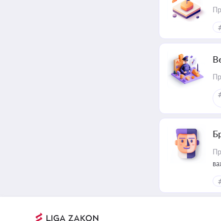
Пр
В
Пр
Б
Пр
ва