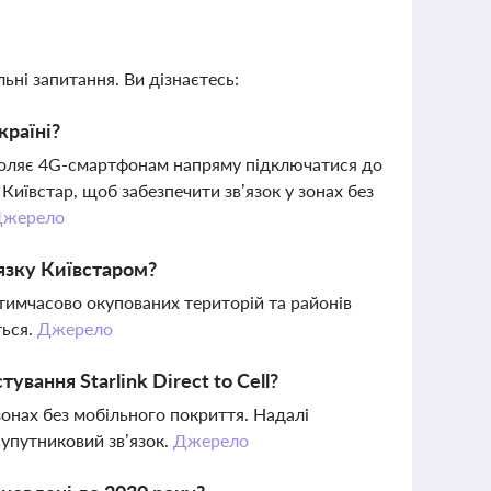
ьні запитання. Ви дізнаєтесь:
країні?
дозволяє 4G-смартфонам напряму підключатися до
 Київстар, щоб забезпечити зв’язок у зонах без
Джерело
’язку Київстаром?
тимчасово окупованих територій та районів
ться.
Джерело
ування Starlink Direct to Cell?
онах без мобільного покриття. Надалі
супутниковий зв’язок.
Джерело