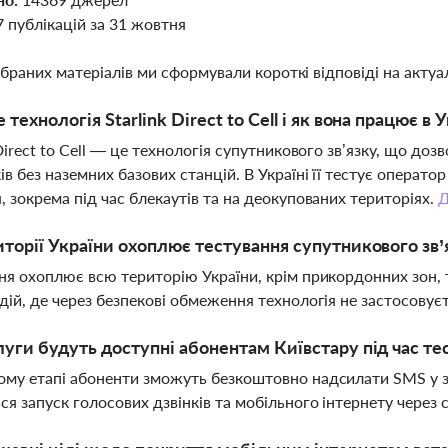
7 публікацій за 31 жовтня
ібраних матеріалів ми сформували короткі відповіді на актуал
технологія Starlink Direct to Cell і як вона працює в У
 Direct to Cell — це технологія супутникового зв’язку, що 
ів без наземних базових станцій. В Україні її тестує оператор
, зокрема під час блекаутів та на деокупованих територіях.
иторії України охоплює тестування супутникового зв
ня охоплює всю територію України, крім прикордонних зон, 
дій, де через безпекові обмеження технологія не застосовує
луги будуть доступні абонентам Київстару під час тест
му етапі абоненти зможуть безкоштовно надсилати SMS у з
ся запуск голосових дзвінків та мобільного інтернету через 