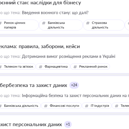
оєнний стан: наслідки для бізнесу
о що тема:
Введення воєнного стану: що далі?
Ринок цінних
Банківська
Страхова
паперів
діяльність
діяльність
еклама: правила, заборони, кейси
о що тема:
Дотримання вимог розміщення реклами в Україні
Телеком та зв'язок
Фармацевтика
Рекламний ринок
ібербезпека та захист даних
+24
о що тема:
Інформаційна безпека та захист персональних даних на 
Банківська діяльність
Фінансові послуги
IT-індустрія
Телек
ахист персональних даних
+1