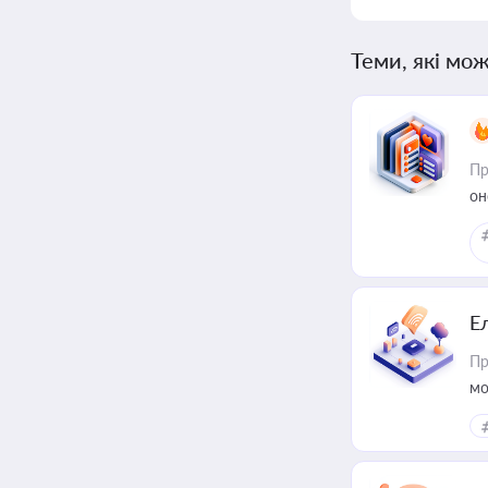
Теми, які мож
Пр
он
Е
Пр
мо