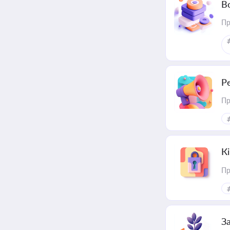
В
Пр
Р
Пр
К
Пр
З