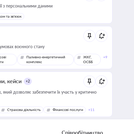
 дії з персональними даними
ом та зв'язок
 умовах воєнного стану
сові
Паливно-енергетичний
ЖКГ,
+9
ги
комплекс
ОСББ
ни, кейси
+2
 який дозволяє забезпечити їх участь у критично
Страхова діяльність
Фінансові послуги
+11
Співробітництво