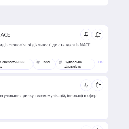
NACE
идів економічної діяльності до стандартів NACE,
о-енергетичний
Торгівля
Будівельна
+10
кс
діяльність
регулювання ринку телекомунікацій, інновації в сфері