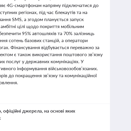
оляє 4G-смартфонам напряму підключатися до
тупних регіонах, під час блекаутів та на
ання SMS, а згодом планується запуск
ь амбітні цілі щодо покриття мобільним
безпечити 95% автошляхів та 70% залізниць
ння сотень базових станцій, а оператори
огах. Фінансування відбувається переважно за
пектом є також використання поштового зв’язку
х послуг у державних комунікаціях. У
тивного інформування військовозобов’язаних.
орів до покращення зв’язку та комунікаційної
новлення.
о, офіційні джерела, на основі яких
к