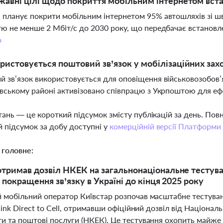
жавні цілі щодо покриття мобільним інтернетом вста
планує покрити мобільним інтернетом 95% автошляхів зі шв
ю не менше 2 Мбіт/с до 2030 року, що передбачає встановл
о
ристовується поштовий зв’язок у мобілізаційних захо
 зв’язок використовується для оповіщення військовозобов’я
вському районі активізовано співпрацю з Укрпоштою для е
тань — це короткий підсумок змісту публікацій за день. По
 підсумок за добу доступні у
комерційній версії Платформи
 головне:
отримав дозвіл НКЕК на загальнонаціональне тестуван
я покращення зв’язку в Україні до кінця 2025 року
й мобільний оператор Київстар розпочав масштабне тестуван
rlink Direct to Cell, отримавши офіційний дозвіл від Націонал
ти та поштові послуги (НКЕК). Це тестування охопить майже 