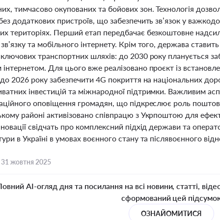
их, тимчасово окупованих та бойових зон. Технологія дозв
без додаткових пристроїв, що забезпечить зв’язок у важкодос
их територіях. Перший етап передбачає безкоштовне надсил
зв’язку та мобільного інтернету. Крім того, держава ставит
 ключових транспортних шляхів: до 2030 року планується за
інтернетом. Для цього вже реалізовано проєкт із встановле
 до 2026 року забезпечити 4G покриття на національних дор
иватних інвестицій та міжнародної підтримки. Важливим ас
заційного оповіщення громадян, що підкреслює роль поштови
ькому районі активізовано співпрацю з Укрпоштою для ефек
 новації свідчать про комплексний підхід держави та операт
ури в Україні в умовах воєнного стану та післявоєнного від
,
31 жовтня 2025
Повний AI-огляд дня та посилання на всі новини, статті, віде
сформований цей підсумо
ОЗНАЙОМИТИСЯ