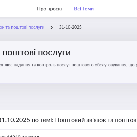
Про проєкт
Всі Теми
ок та поштові послуги
31-10-2025
 поштові послуги
хоплює надання та контроль послуг поштового обслуговування, що 
во для дотримання ліцензійних умов, участі в державних реєстрах і 
31.10.2025 по темі: Поштовий зв’язок та поштов
но:
14369 джерел