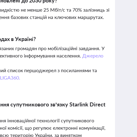
новлені до 2030 року?
идкістю не менше 25 Мбіт/с та 70% залізниць зі
ення базових станцій на ключових маршрутах.
дах в Україні?
заних громадян про мобілізаційні завдання. У
фективного інформування населення.
Джерело
вний список першоджерел з посиланнями та
 LIGA360.
ня супутникового зв’язку Starlink Direct
ня інноваційної технології супутникового
ьної комісії, що регулює електронні комунікації,
всю територію України, за винятком