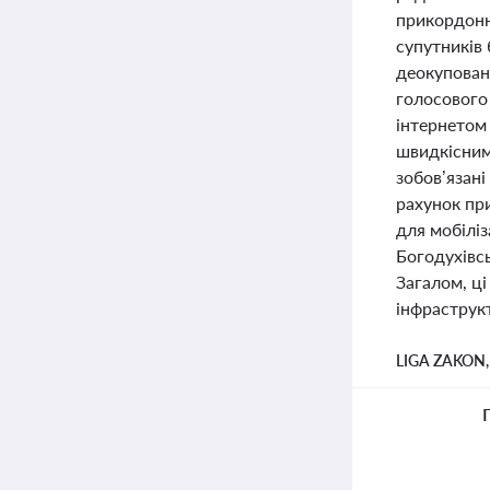
прикордонн
супутників 
деокупован
голосового 
інтернетом
швидкісним 
зобов’язані
рахунок пр
для мобілі
Богодухівс
Загалом, ці
інфраструкт
LIGA ZAKON