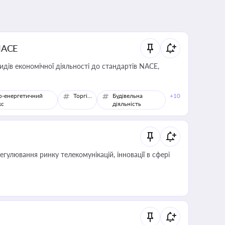
NACE
идів економічної діяльності до стандартів NACE,
о-енергетичний
Торгівля
Будівельна
+10
кс
діяльність
регулювання ринку телекомунікацій, інновації в сфері