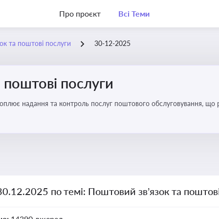
Про проєкт
Всі Теми
ок та поштові послуги
30-12-2025
 поштові послуги
хоплює надання та контроль послуг поштового обслуговування, що 
во для дотримання ліцензійних умов, участі в державних реєстрах і 
30.12.2025 по темі: Поштовий зв’язок та поштов
но:
14390 джерел