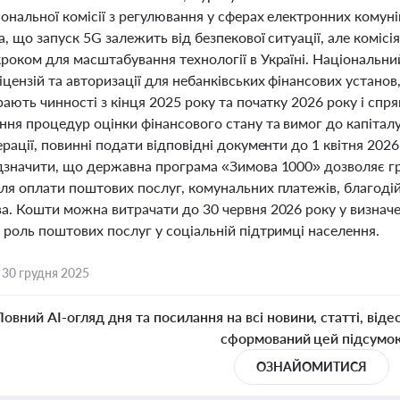
ональної комісії з регулювання у сферах електронних комуні
, що запуск 5G залежить від безпекової ситуації, але комісі
роком для масштабування технології в Україні. Національни
цензій та авторизації для небанківських фінансових установ
ають чинності з кінця 2025 року та початку 2026 року і спр
ння процедур оцінки фінансового стану та вимог до капіталу
рації, повинні подати відповідні документи до 1 квітня 202
дзначити, що державна програма «Зимова 1000» дозволяє г
ля оплати поштових послуг, комунальних платежів, благодій
а. Кошти можна витрачати до 30 червня 2026 року у визнач
 роль поштових послуг у соціальній підтримці населення.
,
30 грудня 2025
Повний AI-огляд дня та посилання на всі новини, статті, віде
сформований цей підсумо
ОЗНАЙОМИТИСЯ