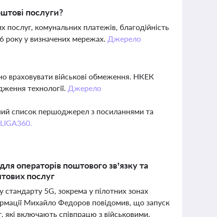
штові послуги?
 послуг, комунальних платежів, благодійність
26 року у визначених мережах.
Джерело
ібно враховувати військові обмеження. НКЕК
дження технології.
Джерело
вний список першоджерел з посиланнями та
 LIGA360.
для операторів поштового зв’язку та
штових послуг
у стандарту 5G, зокрема у пілотних зонах
ормації Михайло Федоров повідомив, що запуск
 які включають співпрацю з військовими.