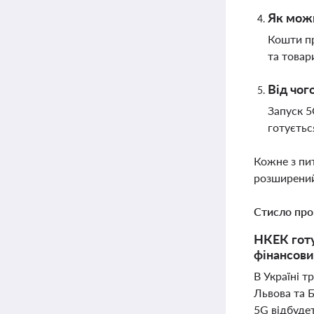
Як можн
Кошти пр
та товар
Від чог
Запуск 5
готуєтьс
Кожне з пи
розширений
Стисло про
НКЕК готу
фінансови
В Україні т
Львова та 
5G відбуде