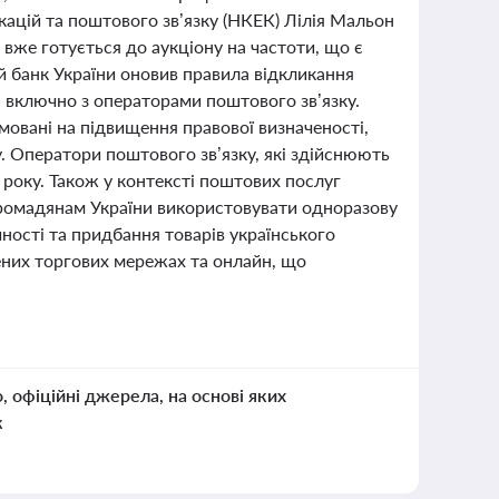
кацій та поштового зв’язку (НКЕК) Лілія Мальон
я вже готується до аукціону на частоти, що є
й банк України оновив правила відкликання
, включно з операторами поштового зв’язку.
ямовані на підвищення правової визначеності,
. Оператори поштового зв’язку, які здійснюють
6 року. Також у контексті поштових послуг
ромадянам України використовувати одноразову
ності та придбання товарів українського
ених торгових мережах та онлайн, що
о, офіційні джерела, на основі яких
к