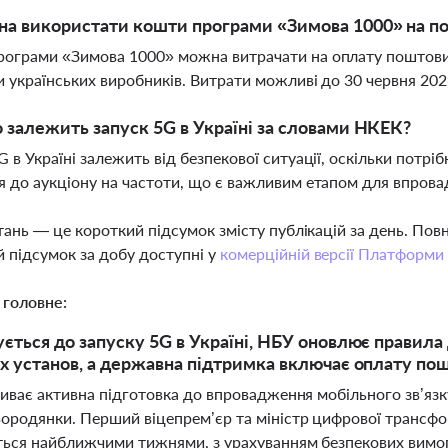
а використати кошти програми «Зимова 1000» на по
ограми «Зимова 1000» можна витрачати на оплату поштових
и українських виробників. Витрати можливі до 30 червня 20
о залежить запуск 5G в Україні за словами НКЕК?
G в Україні залежить від безпекової ситуації, оскільки потр
я до аукціону на частоти, що є важливим етапом для впрова
тань — це короткий підсумок змісту публікацій за день. По
 підсумок за добу доступні у
комерційній версії Платформи
 головне:
ється до запуску 5G в Україні, НБУ оновлює правила 
х установ, а державна підтримка включає оплату по
риває активна підготовка до впровадження мобільного зв’язк
Бородянки. Перший віцепрем’єр та міністр цифрової трансф
ться найближчими тижнями, з урахуванням безпекових вимог,