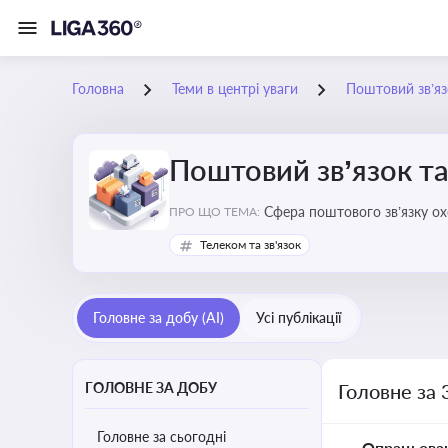
Головна
Теми в центрі уваги
Поштовий зв’яз
Поштовий зв’язок та
Сфера поштового зв’язку о
ПРО ЩО ТЕМА:
бізнесу та юристів це важли
Телеком та зв'язок
Головне за добу (AI)
Усі публікації
ГОЛОВНЕ ЗА ДОБУ
Головне за 
Головне за сьогодні
Опрацьова