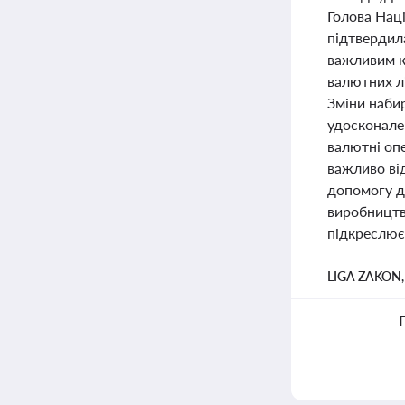
Голова Наці
підтвердила
важливим к
валютних лі
Зміни набир
удосконале
валютні опе
важливо ві
допомогу д
виробництв
підкреслює
LIGA ZAKON