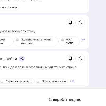
ом та зв'язок
 умовах воєнного стану
сові
Паливно-енергетичний
ЖКГ,
+9
ги
комплекс
ОСББ
ни, кейси
+2
 який дозволяє забезпечити їх участь у критично
Страхова діяльність
Фінансові послуги
+11
Співробітництво