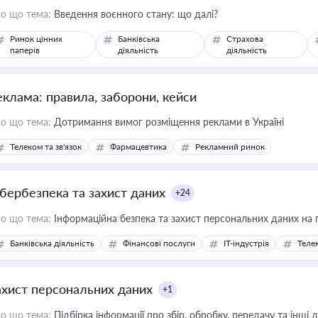
о що тема:
Введення воєнного стану: що далі?
Ринок цінних
Банківська
Страхова
паперів
діяльність
діяльність
еклама: правила, заборони, кейси
о що тема:
Дотримання вимог розміщення реклами в Україні
Телеком та зв'язок
Фармацевтика
Рекламний ринок
ібербезпека та захист даних
+24
о що тема:
Інформаційна безпека та захист персональних даних на 
Банківська діяльність
Фінансові послуги
IT-індустрія
Телек
ахист персональних даних
+1
о що тема:
Підбірка інформації про збір, обробку, передачу та інші