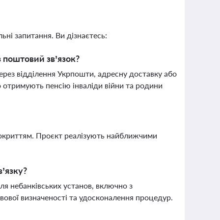
ьні запитання. Ви дізнаєтесь:
з поштовий зв’язок?
через відділення Укрпошти, адресну доставку або
о отримують пенсію інваліди війни та родини
 покриттям. Проєкт реалізують найближчими
в’язку?
ля небанківських установ, включно з
вової визначеності та удосконалення процедур.