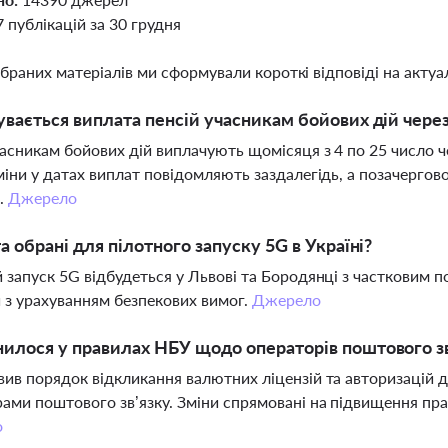
7 публікацій за 30 грудня
ібраних матеріалів ми сформували короткі відповіді на актуал
увається виплата пенсій учасникам бойових дій чере
часникам бойових дій виплачують щомісяця з 4 по 25 число 
міни у датах виплат повідомляють заздалегідь, а позачергов
.
Джерело
та обрані для пілотного запуску 5G в Україні?
 запуск 5G відбудеться у Львові та Бородянці з частковим
з урахуванням безпекових вимог.
Джерело
илося у правилах НБУ щодо операторів поштового з
ив порядок відкликання валютних ліцензій та авторизацій д
ами поштового зв’язку. Зміни спрямовані на підвищення пра
о