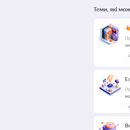
Теми, які мож
Пр
он
Е
Пр
мо
В