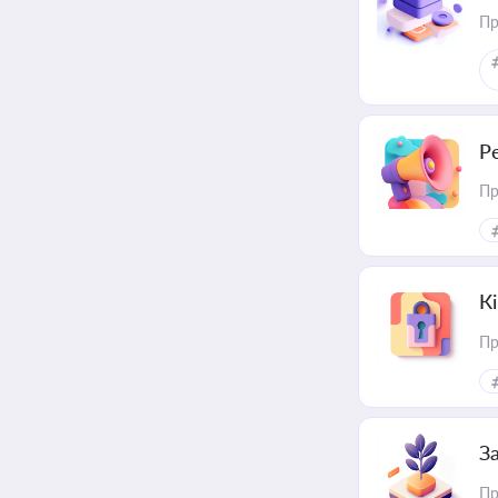
Пр
Р
Пр
К
Пр
З
Пр