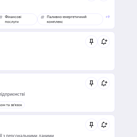
Фінансові
Паливно-енергетичний
+9
послуги
комплекс
підприємстві
ом та зв'язок
 дії з персональними даними