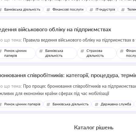
Банківська діяльність
Фінансові послуги
IT-індустрія
Телек
едення військового обліку на підприємствах
о що тема:
Правила ведення військового обліку на підприємствах в
Ринок цінних
Банківська
Страхова
Фінан
паперів
діяльність
діяльність
послу
ронювання співробітників: категорії, процедура, термі
о що тема:
Про процес бронювання співробітників на підприємствах,
жливих для економіки країни сферах під час мобілізації
Ринок цінних паперів
Банківська діяльність
Державна служба
Каталог рішень