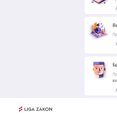
В
Пр
Б
Пр
ва