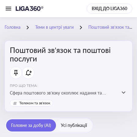
ВХІД ДО LIGA360
Головна
Теми в центрі уваги
Поштовий зв’язок та поштові послуги
Поштовий зв’язок та поштові
послуги
ПРО ЩО ТЕМА:
Сфера поштового зв’язку охоплює надання та
контроль послуг поштового обслуговування, що
Телеком та зв'язок
регулюється спеціальним законодавством. Для
бізнесу та юристів це важливо для дотримання
ліцензійних умов, участі в державних реєстрах і
Головне за добу (AI)
Усі публікації
забезпечення прав споживачів.