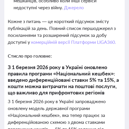
мешканців, особливо коли інші сервіси
недоступні через війну.
Джерело
Кожне з питань — це короткий підсумок змісту
публікацій за день. Повний список першоджерел з
посиланнями та розширений підсумок за добу
доступні у
комерційній версії Платформи LIGA360.
Стисло про головне:
З 1 березня 2026 року в Україні оновлено
правила програми «Національний кешбек»:
введено диференційовані ставки 5% та 15%, а
кошти можна витрачати на поштові послуги,
що важливо для прифронтових регіонів
З 1 березня 2026 року в Україні запроваджено
оновлену модель державної програми
«Національний кешбек», яка тепер працює за
диференційованою схемою з двома ставками
повернення коштів — 5% та 15% залежно від