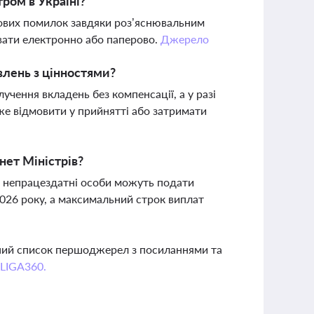
ром в Україні?
пових помилок завдяки роз’яснювальним
вати електронно або паперово.
Джерело
влень з цінностями?
чення вкладень без компенсації, а у разі
же відмовити у прийнятті або затримати
нет Міністрів?
 непрацездатні особи можуть подати
2026 року, а максимальний строк виплат
вний список першоджерел з посиланнями та
 LIGA360.