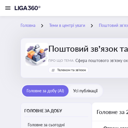
Головна
Теми в центрі уваги
Поштовий зв’яз
Поштовий зв’язок та
Сфера поштового зв’язку о
ПРО ЩО ТЕМА:
бізнесу та юристів це важли
Телеком та зв'язок
Головне за добу (AI)
Усі публікації
ГОЛОВНЕ ЗА ДОБУ
Головне за 
Головне за сьогодні
Опрацьова