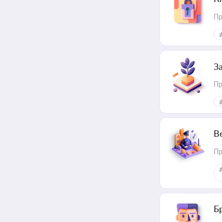
Пр
З
Пр
В
Пр
Б