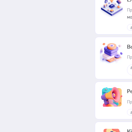
Пр
мо
В
Пр
Р
Пр
К