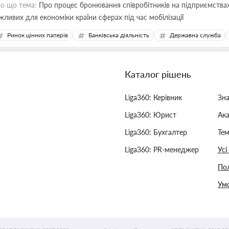
о що тема:
Про процес бронювання співробітників на підприємствах,
жливих для економіки країни сферах під час мобілізації
Ринок цінних паперів
Банківська діяльність
Державна служба
Каталог рішень
Liga360: Керівник
Зн
Liga360: Юрист
Ак
Liga360: Бухгалтер
Тем
Liga360: PR-менеджер
Усі
Пол
Умо