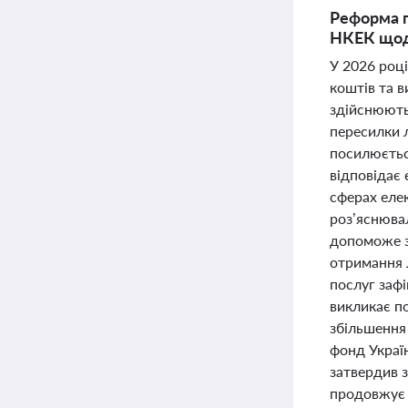
Реформа п
НКЕК щодо
У 2026 роц
коштів та в
здійснюють
пересилки 
посилюєтьс
відповідає
сферах еле
роз’яснюва
допоможе з
отримання л
послуг заф
викликає п
збільшення
фонд Україн
затвердив 
продовжує 