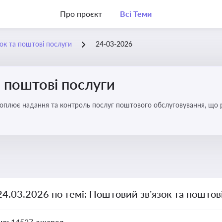
Про проєкт
Всі Теми
ок та поштові послуги
24-03-2026
 поштові послуги
хоплює надання та контроль послуг поштового обслуговування, що 
во для дотримання ліцензійних умов, участі в державних реєстрах і 
24.03.2026 по темі: Поштовий зв’язок та поштов
но:
14527 джерел