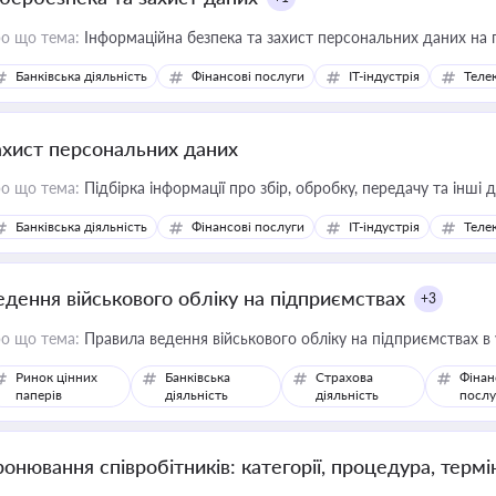
о що тема:
Інформаційна безпека та захист персональних даних на 
Банківська діяльність
Фінансові послуги
IT-індустрія
Телек
ахист персональних даних
о що тема:
Підбірка інформації про збір, обробку, передачу та інші
Банківська діяльність
Фінансові послуги
IT-індустрія
Телек
едення військового обліку на підприємствах
+3
о що тема:
Правила ведення військового обліку на підприємствах в
Ринок цінних
Банківська
Страхова
Фінан
паперів
діяльність
діяльність
послу
ронювання співробітників: категорії, процедура, термі