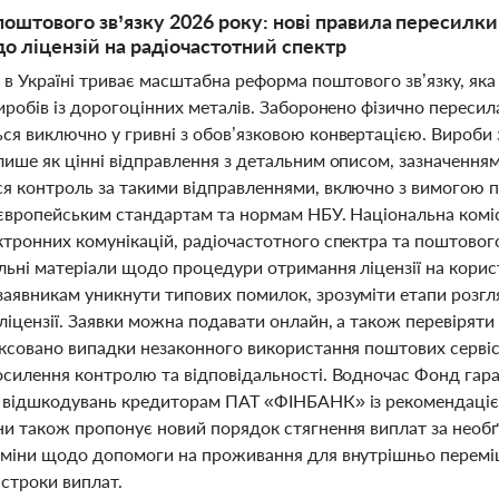
оштового зв’язку 2026 року: нові правила пересилки 
 ліцензій на радіочастотний спектр
і в Україні триває масштабна реформа поштового зв’язку, як
иробів із дорогоцінних металів. Заборонено фізично пересил
ся виключно у гривні з обов’язковою конвертацією. Вироби
лише як цінні відправлення з детальним описом, зазначенням
я контроль за такими відправленнями, включно з вимогою 
 європейським стандартам та нормам НБУ. Національна комі
ктронних комунікацій, радіочастотного спектра та поштового
льні матеріали щодо процедури отримання ліцензії на кори
аявникам уникнути типових помилок, зрозуміти етапи розгл
іцензії. Заявки можна подавати онлайн, а також перевіряти 
іксовано випадки незаконного використання поштових сервіс
осилення контролю та відповідальності. Водночас Фонд гара
 відшкодувань кредиторам ПАТ «ФІНБАНК» із рекомендацією 
и також пропонує новий порядок стягнення виплат за необґру
зміни щодо допомоги на проживання для внутрішньо переміщ
строки виплат.