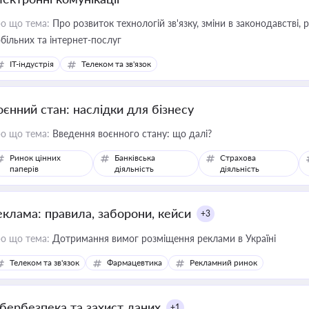
о що тема:
Про розвиток технологій зв'язку, зміни в законодавстві, 
більних та інтернет-послуг
IT-індустрія
Телеком та зв'язок
оєнний стан: наслідки для бізнесу
о що тема:
Введення воєнного стану: що далі?
Ринок цінних
Банківська
Страхова
паперів
діяльність
діяльність
еклама: правила, заборони, кейси
+3
о що тема:
Дотримання вимог розміщення реклами в Україні
Телеком та зв'язок
Фармацевтика
Рекламний ринок
ібербезпека та захист даних
+1