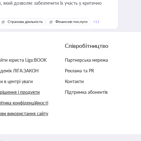
 який дозволяє забезпечити їх участь у критично
Страхова діяльність
Фінансові послуги
+11
Співробітництво
айти юриста Liga:BOOK
Партнерська мережа
адемія ЛІГА:ЗАКОН
Реклама та PR
и в центрі уваги
Контакти
 рішення і продукти
Підтримка абонентів
ітика конфіденційності
ви використання сайту