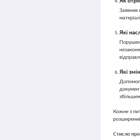
Як отри
Заявник 
матеріал
Які нас
Порушенн
незаконн
відправл
Які змі
Допомога
документ
збільшен
Кожне з пи
розширений
Стисло про