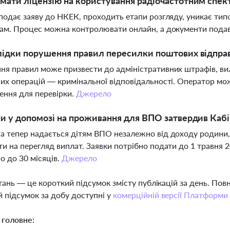
мати ліцензію на користування радіочастотним спект
подає заяву до НКЕК, проходить етапи розгляду, уникає ти
ам. Процес можна контролювати онлайн, а документи пода
лідки порушення правил пересилки поштових відпра
я правил може призвести до адміністративних штрафів, вилу
их операцій — кримінальної відповідальності. Оператор мо
ення для перевірки.
Джерело
ни у допомозі на проживання для ВПО затвердив Кабі
 тепер надається дітям ВПО незалежно від доходу родини,
и на перегляд виплат. Заявки потрібно подати до 1 травня 
о до 30 місяців.
Джерело
тань — це короткий підсумок змісту публікацій за день. По
 підсумок за добу доступні у
комерційній версії Платформи
 головне: