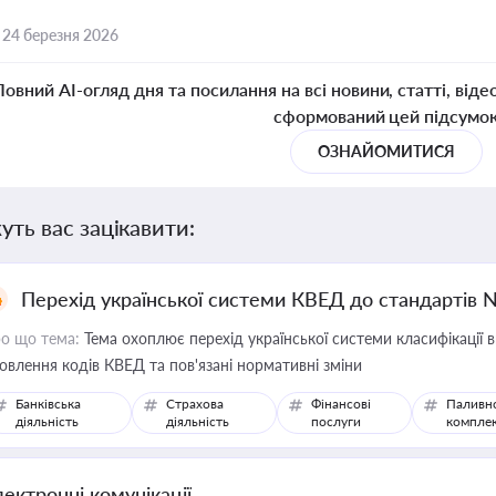
,
24 березня 2026
Повний AI-огляд дня та посилання на всі новини, статті, віде
сформований цей підсумо
ОЗНАЙОМИТИСЯ
уть вас зацікавити:
Перехід української системи КВЕД до стандартів 
о що тема:
Тема охоплює перехід української системи класифікації в
овлення кодів КВЕД та пов'язані нормативні зміни
Банківська
Страхова
Фінансові
Паливн
діяльність
діяльність
послуги
компле
лектронні комунікації