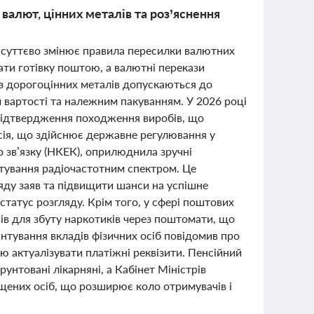
валют, цінних металів та роз’яснення
а суттєво змінює правила пересилки валютних
ати готівку поштою, а валютні перекази
 з дорогоцінних металів допускаються до
 вартості та належним пакуванням. У 2026 році
підтвердження походження виробів, що
сія, що здійснює державне регулювання у
 зв’язку (НКЕК), оприлюднила зручні
стування радіочастотним спектром. Це
яду заяв та підвищити шанси на успішне
статус розгляду. Крім того, у сфері поштових
ів для збуту наркотиків через поштомати, що
нтування вкладів фізичних осіб повідомив про
актуалізувати платіжні реквізити. Пенсійний
нтовані лікарняні, а Кабінет Міністрів
ених осіб, що розширює коло отримувачів і