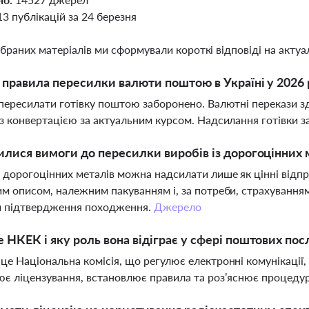
13 публікацій за 24 березня
ібраних матеріалів ми сформували короткі відповіді на актуал
і правила пересилки валюти поштою в Україні у 2026 
пересилати готівку поштою заборонено. Валютні перекази зд
з конвертацією за актуальним курсом. Надсилання готівки 
илися вимоги до пересилки виробів із дорогоцінних
 дорогоцінних металів можна надсилати лише як цінні відпр
м описом, належним пакуванням і, за потреби, страхування
и підтвердження походження.
Джерело
 НКЕК і яку роль вона відіграє у сфері поштових пос
е Національна комісія, що регулює електронні комунікації, 
є ліцензування, встановлює правила та роз’яснює процедур