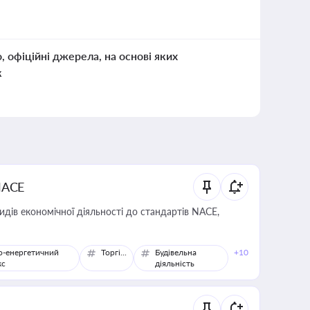
о, офіційні джерела, на основі яких
к
NACE
идів економічної діяльності до стандартів NACE,
о-енергетичний
Торгівля
Будівельна
+10
кс
діяльність