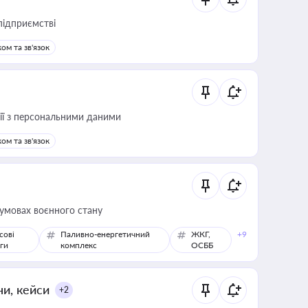
підприємстві
ом та зв'язок
 дії з персональними даними
ом та зв'язок
 умовах воєнного стану
сові
Паливно-енергетичний
ЖКГ,
+9
ги
комплекс
ОСББ
ни, кейси
+2