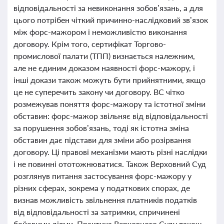
відповідальності за невиконання зобов’язань, а для
цього потрібен чіткий причинно-наслідковий зв’язок
між форс-мажором і неможливістю виконання
договору. Крім того, сертифікат Торгово-
промислової палати (ТПП) визнається належним,
але не єдиним доказом наявності форс-мажору, і
інші докази також можуть бути прийнятними, якщо
це не суперечить закону чи договору. ВС чітко
розмежував поняття форс-мажору та істотної зміни
обставин: форс-мажор звільняє від відповідальності
за порушення зобов’язань, тоді як істотна зміна
обставин дає підстави для зміни або розірвання
договору. Ці правові механізми мають різні наслідки
і не повинні ототожнюватися. Також Верховний Суд
розглянув питання застосування форс-мажору у
різних сферах, зокрема у податкових спорах, де
визнав можливість звільнення платників податків
від відповідальності за затримки, спричинені
бойовими діями. Практика Верховного Суду також