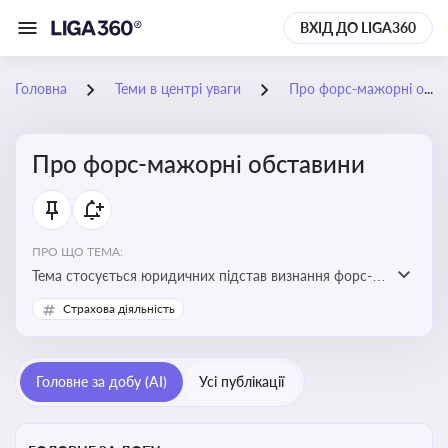
ВХІД ДО LIGA360
Головна
Теми в центрі уваги
Про форс-мажорні обставини
Про форс-мажорні обставини
ПРО ЩО ТЕМА:
Тема стосується юридичних підстав визнання форс-
мажорних обставин та звільнення від
Страхова діяльність
відповідальності у зв'язку з їх настанням
Головне за добу (AI)
Усі публікації