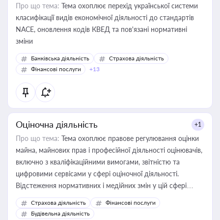
Про що тема:
Тема охоплює перехід української системи
класифікації видів економічної діяльності до стандартів
NACE, оновлення кодів КВЕД та пов'язані нормативні
зміни
Банківська діяльність
Страхова діяльність
Фінансові послуги
+13
Оціночна діяльність
+1
Про що тема:
Тема охоплює правове регулювання оцінки
майна, майнових прав і професійної діяльності оцінювачів,
включно з кваліфікаційними вимогами, звітністю та
цифровими сервісами у сфері оціночної діяльності.
Відстеження нормативних і медійних змін у цій сфері
корисне для власника бізнесу, керівника, юриста або
Страхова діяльність
Фінансові послуги
бухгалтера під час оподаткування, приватизації, оренди
Будівельна діяльність