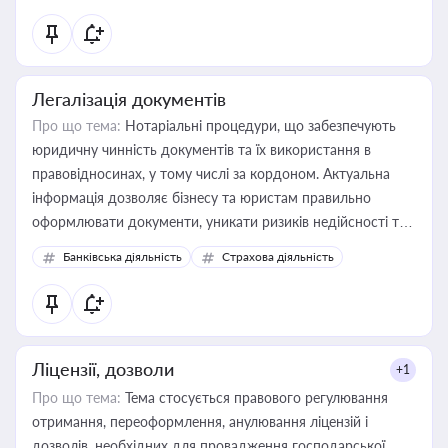
державного майна, корпоративних угод і перевірки
статусу суб'єктів оціночної діяльності
Легалізація документів
Про що тема:
Нотаріальні процедури, що забезпечують
юридичну чинність документів та їх використання в
правовідносинах, у тому числі за кордоном. Актуальна
інформація дозволяє бізнесу та юристам правильно
оформлювати документи, уникати ризиків недійсності та
забезпечувати їх належне прийняття органами влади та
Банківська діяльність
Страхова діяльність
контрагентами
Ліцензії, дозволи
+1
Про що тема:
Тема стосується правового регулювання
отримання, переоформлення, анулювання ліцензій і
дозволів, необхідних для провадження господарської