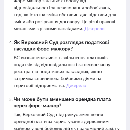
Форс-мажор звільняє сторону від
відповідальності за невиконання зобов’язань,
тоді як істотна зміна обставин дає підстави для
зміни або розірвання договору. Це різні правові
механізми з різними наслідками.
Джерело
Як Верховний Суд розглядає податкові
наслідки форс-мажору?
ВС визнає можливість звільнення платників
податків від відповідальності за несвоєчасну
реєстрацію податкових накладних, якщо
затримка спричинена бойовими діями на
території підприємства.
Джерело
Чи може бути зменшена орендна плата
через форс-мажор?
Так, Верховний Суд підтримує зменшення
орендної плати за користування державним
майном у зоні бойових дій як правомірний захід у